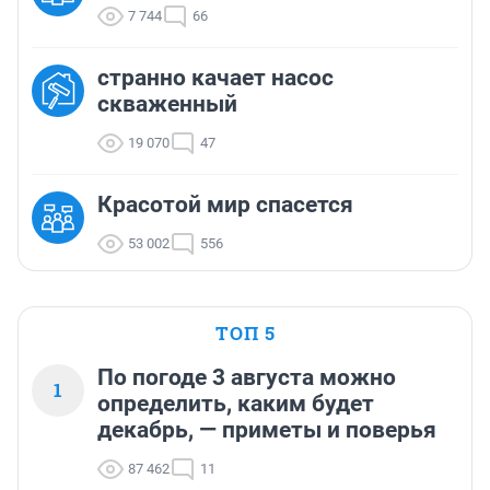
7 744
66
странно качает насос
скваженный
19 070
47
Красотой мир спасется
53 002
556
ТОП 5
По погоде 3 августа можно
1
определить, каким будет
декабрь, — приметы и поверья
87 462
11