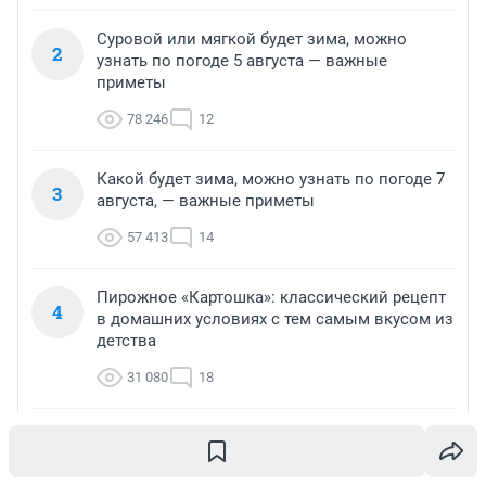
Суровой или мягкой будет зима, можно
2
узнать по погоде 5 августа — важные
приметы
78 246
12
Какой будет зима, можно узнать по погоде 7
3
августа, — важные приметы
57 413
14
Пирожное «Картошка»: классический рецепт
4
в домашних условиях с тем самым вкусом из
детства
31 080
18
Кормить раз в месяц. Чем хищным или
5
необычным украсить квартиру — смотрим
зелёное разнообразие на выставке экзотики