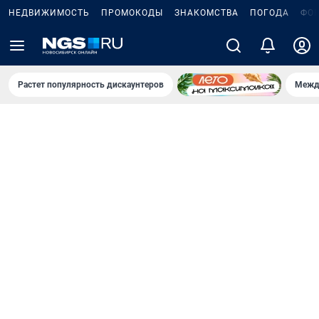
НЕДВИЖИМОСТЬ
ПРОМОКОДЫ
ЗНАКОМСТВА
ПОГОДА
ФО
Растет популярность дискаунтеров
Межд