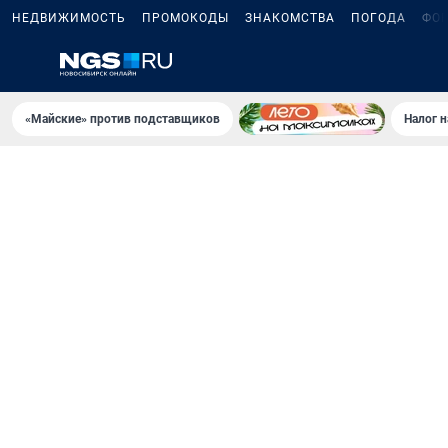
НЕДВИЖИМОСТЬ
ПРОМОКОДЫ
ЗНАКОМСТВА
ПОГОДА
ФО
«Майские» против подставщиков
Налог 