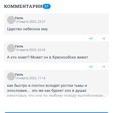
КОММЕНТАРИИ
27
Гость
14 марта 2022, 23:27
Царство небесное ему
+0
–0
Гость
14 марта 2022, 23:24
А кто знает? Может он в Краснообске живет
+0
–0
Гость
14 марта 2022, 11:14
как быстро и плотно всходят ростки тьмы и 
злословия.... это же как бурлит зло в душах 
некоторых, что они по любому поводу выплёскиваю т 
его из себя в уши и глаза добрых людей, 
+0
–0
переполняясь им через края своей болезной души... 
опомнитесь!