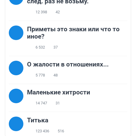
след. раз не возьму.
12 398
42
Приметы это знаки или что то
иное?
6 532
37
О жалости в отношениях...
5 778
48
Маленькие хитрости
14 747
31
Титька
123 436
516