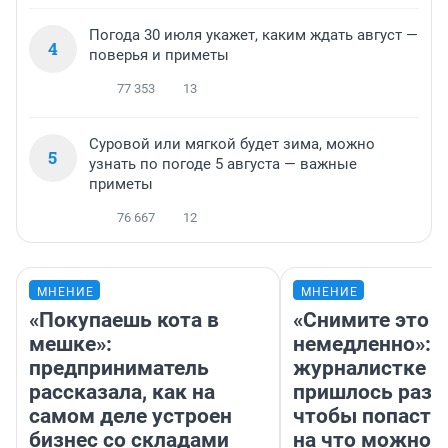
Погода 30 июля укажет, каким ждать август —
4
поверья и приметы
77 353
13
Суровой или мягкой будет зима, можно
5
узнать по погоде 5 августа — важные
приметы
76 667
12
МНЕНИЕ
МНЕНИЕ
«Покупаешь кота в
«Снимите это
мешке»:
немедленно»:
предприниматель
журналистке Н
рассказала, как на
пришлось разд
самом деле устроен
чтобы попасть 
бизнес со складами
на что можно 