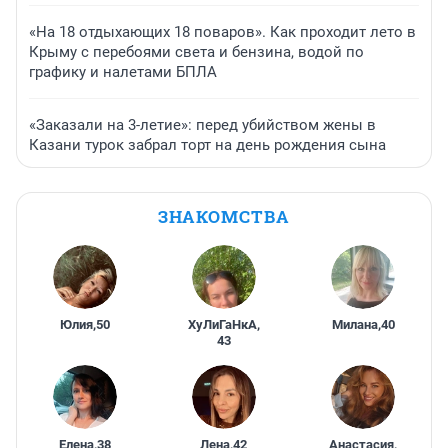
«На 18 отдыхающих 18 поваров». Как проходит лето в
Крыму с перебоями света и бензина, водой по
графику и налетами БПЛА
«Заказали на 3-летие»: перед убийством жены в
Казани турок забрал торт на день рождения сына
ЗНАКОМСТВА
Юлия
,
50
ХуЛиГаНкА
,
Милана
,
40
43
Елена
,
38
Лена
,
42
Анастасия
,