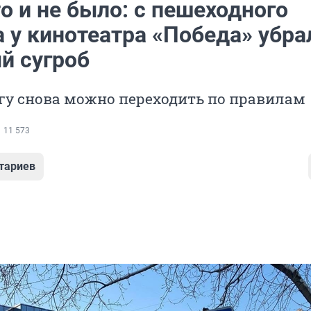
о и не было: с пешеходного
 у кинотеатра «Победа» убра
й сугроб
гу снова можно переходить по правилам
11 573
тариев