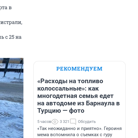
рта в
гистрали,
ь с 25 на
РЕКОМЕНДУЕМ
«Расходы на топливо
колоссальные»: как
многодетная семья едет
на автодоме из Барнаула в
Турцию — фото
5 часов
3 321
Обсудить
«Так неожиданно и приятно». Героиня
мема вспомнила о съемках с гуру