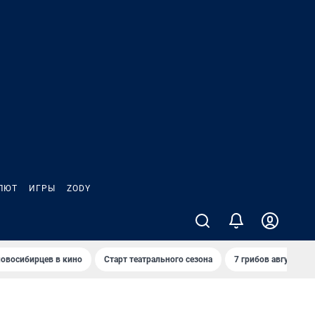
ЛЮТ
ИГРЫ
ZODY
овосибирцев в кино
Старт театрального сезона
7 грибов августа