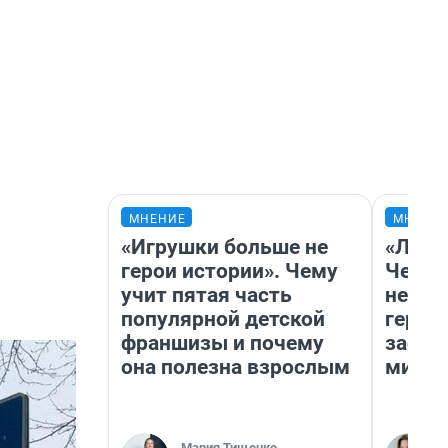
МНЕНИЕ
МНЕНИ
«Игрушки больше не
«Люди
герои истории». Чему
Чем п
учит пятая часть
непон
популярной детской
герои
франшизы и почему
застр
она полезна взрослым
мисти
Мария Тищенко