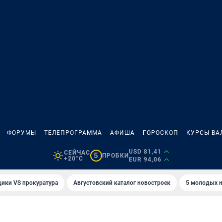
ФОРУМЫ
ТЕЛЕПРОГРАММА
АФИША
ГОРОСКОП
КУРСЫ ВА
USD 81,41
СЕЙЧАС
5
ПРОБКИ
+20°C
EUR 94,06
ики VS прокуратура
Августовский каталог новостроек
5 молодых н