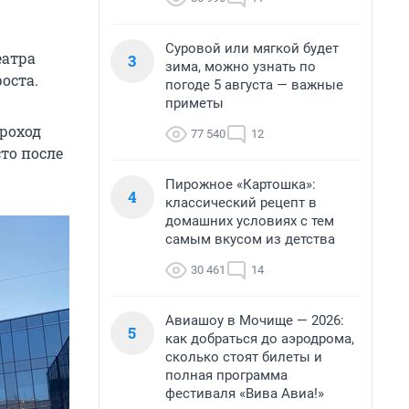
Суровой или мягкой будет
еатра
3
зима, можно узнать по
оста.
погоде 5 августа — важные
приметы
проход
77 540
12
то после
Пирожное «Картошка»:
4
классический рецепт в
домашних условиях с тем
самым вкусом из детства
30 461
14
Авиашоу в Мочище — 2026:
5
как добраться до аэродрома,
сколько стоят билеты и
полная программа
фестиваля «Вива Авиа!»