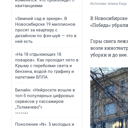
изменятся: что произойдет с
Источник: 
Алина Каур
квитанциями
В Новосибирске
«Зимний сад в эркере». В
Новосибирске 19 миллионов
«Победа» убрал
просят за квартиру с
дизайном по фэн-шуй — что в
Горы снега леж
ней есть
возле кинотеат
«На 18 отдыхающих 18
уборки и до нее.
поваров». Как проходит лето в
Крыму с перебоями света и
бензина, водой по графику и
налетами БПЛА
Билайн: «Нейросети вошли в
топ-5 популярных цифровых
сервисов у пассажиров
„Толмачево“»
Поколение «N». 5 молодых и