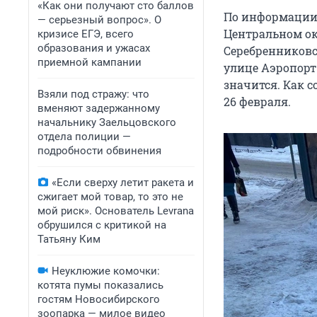
«Как они получают сто баллов
По информации 
— серьезный вопрос». О
Центральном ок
кризисе ЕГЭ, всего
образования и ужасах
Серебренниковс
приемной кампании
улице Аэропорт
значится. Как 
Взяли под стражу: что
26 февраля.
вменяют задержанному
начальнику Заельцовского
отдела полиции —
подробности обвинения
«Если сверху летит ракета и
сжигает мой товар, то это не
мой риск». Основатель Levrana
обрушился с критикой на
Татьяну Ким
Неуклюжие комочки:
котята пумы показались
гостям Новосибирского
зоопарка — милое видео