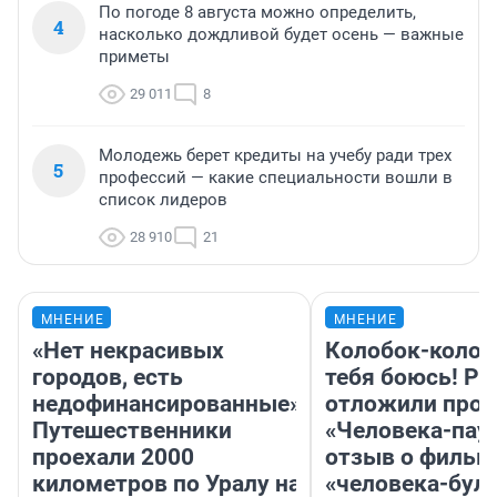
По погоде 8 августа можно определить,
4
насколько дождливой будет осень — важные
приметы
29 011
8
Молодежь берет кредиты на учебу ради трех
5
профессий — какие специальности вошли в
список лидеров
28 910
21
МНЕНИЕ
МНЕНИЕ
«Нет некрасивых
Колобок-колобо
городов, есть
тебя боюсь! Ра
недофинансированные».
отложили прок
Путешественники
«Человека-пау
проехали 2000
отзыв о фильм
километров по Уралу на
«человека-бул