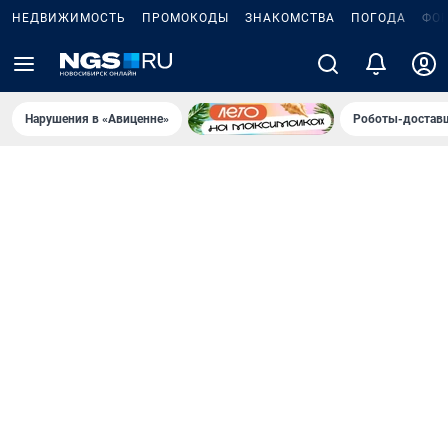
НЕДВИЖИМОСТЬ
ПРОМОКОДЫ
ЗНАКОМСТВА
ПОГОДА
ФО
Нарушения в «Авиценне»
Роботы-доставщ