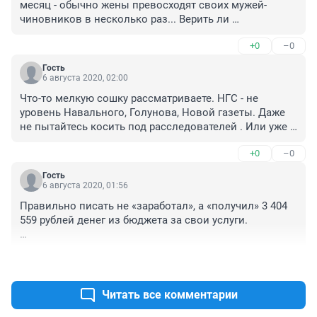
месяц - обычно жены превосходят своих мужей- 
чиновников в несколько раз... Верить ли 
декларациям некоторых?
+0
–0
Гость
6 августа 2020, 02:00
Что-то мелкую сошку рассматриваете. НГС - не 
уровень Навального, Голунова, Новой газеты. Даже 
не пытайтесь косить под расследователей . Или уже 
берите настоящего «жирного» такого персонажа. Рыба 
+0
–0
гниет с головы
Гость
6 августа 2020, 01:56
Правильно писать не «заработал», а «получил» 3 404 
559 рублей денег из бюджета за свои услуги.

Перечисли бы хоть что он сделал за народные деньги 
+0
–0
за прошедший год.
Читать все комментарии