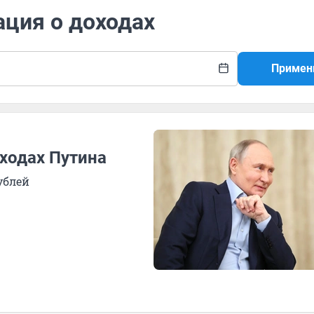
ация о доходах
Примен
ходах Путина
ублей