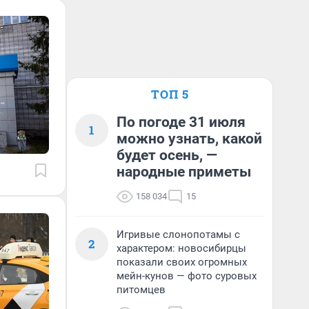
ТОП 5
По погоде 31 июля
1
можно узнать, какой
будет осень, —
народные приметы
158 034
15
Игривые слонопотамы с
2
характером: новосибирцы
показали своих огромных
мейн-кунов — фото суровых
питомцев