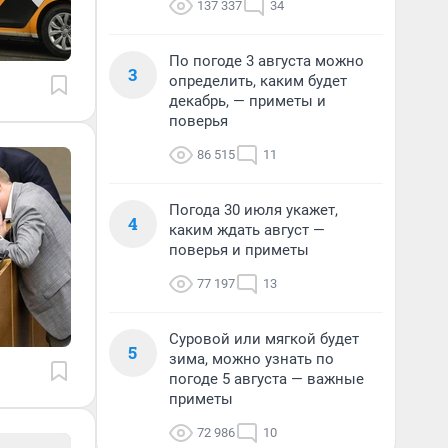
137 337
34
По погоде 3 августа можно
3
определить, каким будет
декабрь, — приметы и
поверья
86 515
11
Погода 30 июля укажет,
4
каким ждать август —
поверья и приметы
77 197
13
Суровой или мягкой будет
5
зима, можно узнать по
погоде 5 августа — важные
приметы
72 986
10