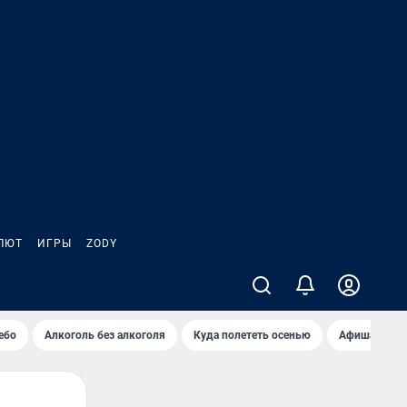
ЛЮТ
ИГРЫ
ZODY
ебо
Алкоголь без алкоголя
Куда полететь осенью
Афиша на ав