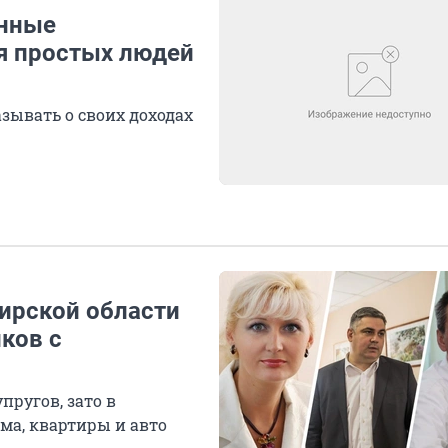
енные
я простых людей
зывать о своих доходах
бирской области
иков с
пругов, зато в
ма, квартиры и авто