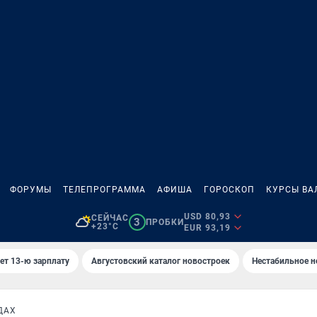
ФОРУМЫ
ТЕЛЕПРОГРАММА
АФИША
ГОРОСКОП
КУРСЫ ВА
USD 80,93
СЕЙЧАС
3
ПРОБКИ
+23°C
EUR 93,19
ет 13-ю зарплату
Августовский каталог новостроек
Нестабильное н
ДАХ