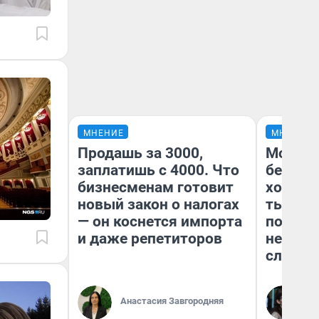
МНЕНИЕ
МНЕНИЕ
Продашь за 3000,
Мой ба
заплатишь с 4000. Что
береже
бизнесменам готовит
хотела 
новый закон о налогах
тысяч 
— он коснется импорта
погаси
и даже репетиторов
ней до
служба
Кс
Анастасия Завгородняя
Ав