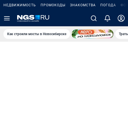
НЕДВИЖИМОСТЬ
ПРОМОКОДЫ
ЗНАКОМСТВА
ПОГОДА
ФО
Как строили мосты в Новосибирске
Траты