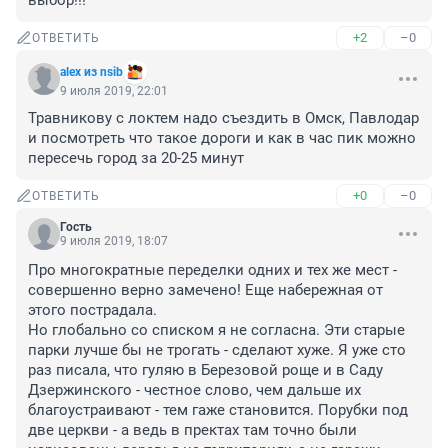
выбор!!!
+2
–0
ОТВЕТИТЬ
alex из nsib
9 июля 2019, 22:01
Травникову с локтем надо съездить в Омск, Павлодар 
и посмотреть что такое дороги и как в час пик можно 
пересечь город за 20-25 минут
+0
–0
ОТВЕТИТЬ
Гость
9 июля 2019, 18:07
Про многократные переделки одних и тех же мест - 
совершенно верно замечено! Еще набережная от 
этого пострадала.

Но глобально со списком я не согласна. Эти старые 
парки лучше бы не трогать - сделают хуже. Я уже сто 
раз писала, что гуляю в Березовой роще и в Саду 
Дзержинского - честное слово, чем дальше их 
благоустраивают - тем гаже становится. Порубки под 
две церкви - а ведь в пректах там точно были 