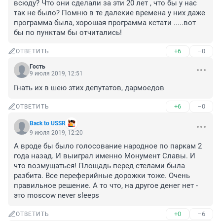
всюду? Что они сделали за эти 20 лет , что бы у нас 
так не было? Помню в те далекие времена у них даже 
программа была, хорошая программа кстати .....вот 
бы по пунктам бы отчитались!
+6
–0
ОТВЕТИТЬ
Гость
9 июля 2019, 12:51
Гнать их в шею этих депутатов, дармоедов
+6
–0
ОТВЕТИТЬ
Back to USSR
9 июля 2019, 12:20
А вроде бы было голосование народное по паркам 2 
года назад. И выиграл именно Монумент Славы. И 
что возмущаться! Площадь перед стелами была 
разбита. Все переферийные дорожки тоже. Очень 
правильное решение. А то что, на другое денег нет - 
это moscow never sleeps
+0
–6
ОТВЕТИТЬ