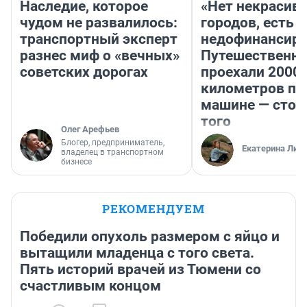
Наследие, которое
«Нет некрасив
чудом не развалилось:
городов, есть
транспортный эксперт
недофинансиро
разнес миф о «вечных»
Путешественн
советских дорогах
проехали 2000
километров по 
машине — стои
того
Олег Арефьев
Блогер, предприниматель,
Екатерина Лит
владелец в транспортном
бизнесе
РЕКОМЕНДУЕМ
Победили опухоль размером с яйцо и
вытащили младенца с того света.
Пять историй врачей из Тюмени со
счастливым концом