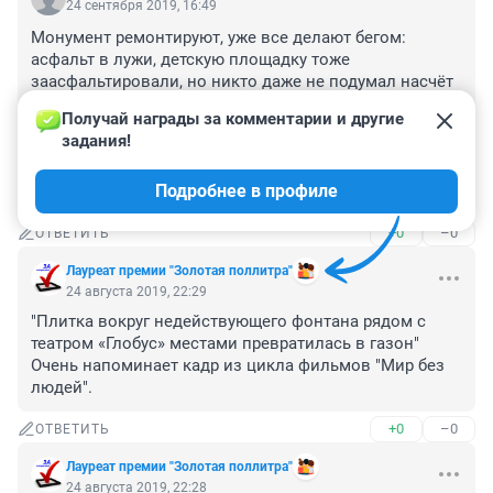
24 сентября 2019, 16:49
Монумент ремонтируют, уже все делают бегом: 
асфальт в лужи, детскую площадку тоже 
заасфальтировали, но никто даже не подумал насчёт 
туалета. Один убогий есть, но для такого парка мало. 
Получай награды за комментарии и другие 
Много детей, гостей города, на праздники все дворы 
задания!
обгажены и огромные очереди. Очень хочется чтобы 
подумали о пожилых, которым порой не успеть 
Подробнее в профиле
добежать и дождаться очереди
+0
–0
ОТВЕТИТЬ
Лауреат премии "Золотая поллитра"
24 августа 2019, 22:29
"Плитка вокруг недействующего фонтана рядом с 
театром «Глобус» местами превратилась в газон"

Очень напоминает кадр из цикла фильмов "Мир без 
людей".
+0
–0
ОТВЕТИТЬ
Лауреат премии "Золотая поллитра"
24 августа 2019, 22:28