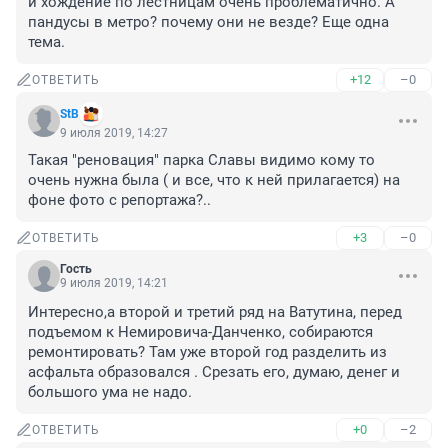
и хождение по лестницам очень проблематично. А 
пандусы в метро? почему они не везде? Еще одна 
тема.
+12
–0
ОТВЕТИТЬ
StB
9 июля 2019, 14:27
Такая "реновация" парка Славы видимо кому то 
очень нужна была ( и все, что к ней прилагается) на 
фоне фото с репортажа?..
+3
–0
ОТВЕТИТЬ
Гость
9 июля 2019, 14:21
Интересно,а второй и третий ряд на Ватутина, перед 
подъемом к Немировича-Данченко, собираются 
ремонтировать? Там уже второй год разделить из 
асфальта образовался . Срезать его, думаю, денег и 
большого ума не надо.
+0
–2
ОТВЕТИТЬ