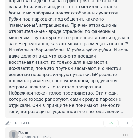
нарисованы деревья на территориях, а не гаражи-
сараи! Клялись высадить - но отметились только 
большими заборами вокруг отобранных участков.

Рубки под парковки, под общепит, какие-то 
"павильоны", аттракционы. Причем аттракционы 
отвратительные - вроде стрельбы по фанерным 
мишеням - ну халтура же откровенная, я такой сделаю 
за вечер кустарно, как это можно размещать платно?! 
И заборы-заборы-заборы. И рубки-рубки-рубки. И если 
даже делают вид, что какие-то посадки 
восстанавливают, то только для видимости, 
дождаются, пока это прутики засыхают, и с чистой 
совестью перепрофилируют участки. БР реально 
просмоатривается, прослушивается, продувается 
ветрами насквозь - она стала прозрачная.

Набрежная тоже - голое пространство. Эти люди, 
которые городо рапортуют, сами сроду в парках не 
отдыхали. Они в принципе не понимают ценности 
тени, ветрозащиты, удаленности от потока людей...
+5
–1
ОТВЕТИТЬ
Гость
9 июля 2019, 16:37