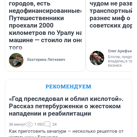
городов, есть
чудом не разва
недофинансированные».
транспортный 
Путешественники
разнес миф о 
проехали 2000
советских доро
километров по Уралу на
машине — стоило ли оно
того
Олег Арефьев
Блогер, предпри
Екатерина Литкевич
владелец в тра
бизнесе
РЕКОМЕНДУЕМ
«Год преследовал и облил кислотой».
Рассказ петербурженки о жестоком
нападении и реабилитации
36 минут
1 093
24
Как приготовить хачапури — несколько рецептов от