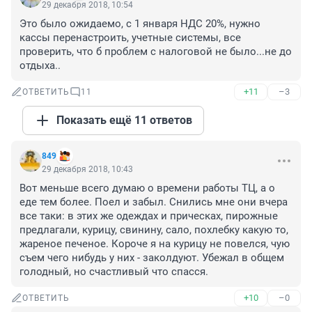
29 декабря 2018, 10:54
Это было ожидаемо, с 1 января НДС 20%, нужно 
кассы перенастроить, учетные системы, все 
проверить, что б проблем с налоговой не было...не до 
отдыха..
+11
–3
ОТВЕТИТЬ
11
Показать ещё 11 ответов
849
29 декабря 2018, 10:43
Вот меньше всего думаю о времени работы ТЦ, а о 
еде тем более. Поел и забыл. Снились мне они вчера 
все таки: в этих же одеждах и прическах, пирожные 
предлагали, курицу, свинину, сало, похлебку какую то, 
жареное печеное. Короче я на курицу не повелся, чую 
съем чего нибудь у них - заколдуют. Убежал в общем 
голодный, но счастливый что спасся.
+10
–0
ОТВЕТИТЬ