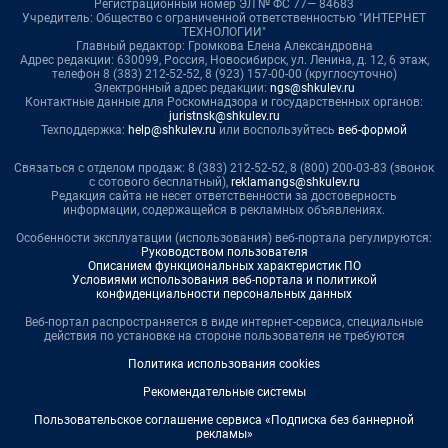
Регистрационный номер ЭЛ № ФС 77— 84683
Учредитель: Общество с ограниченной ответственностью "ИНТЕРНЕТ
ТЕХНОЛОГИИ"
Главный редактор: Громкова Елена Александровна
Адрес редакции: 630099, Россия, Новосибирск, ул. Ленина, д. 12, 6 этаж,
телефон 8 (383) 212-52-52, 8 (923) 157-00-00 (круглосуточно)
Электронный адрес редакции:
ngs@shkulev.ru
Контактные данные для Роскомнадзора и государственных органов:
juristnsk@shkulev.ru
Техподдержка:
help@shkulev.ru
или воспользуйтесь
веб-формой
Связаться с отделом продаж: 8 (383) 212-52-52, 8 (800) 200-03-83 (звонок
с сотового бесплатный),
reklamangs@shkulev.ru
Редакция сайта не несет ответственности за достоверность
информации, содержащейся в рекламных объявлениях.
Особенности эксплуатации (использования) веб-портала регулируются:
Руководством пользователя
Описанием функциональных характеристик ПО
Условиями использования веб-портала и политикой
конфиденциальности персональных данных
Веб-портал распространяется в виде интернет-сервиса, специальные
действия по установке на стороне пользователя не требуются
Политика использования cookies
Рекомендательные системы
Пользовательское соглашение сервиса «Подписка без баннерной
рекламы»