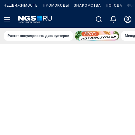
НЕДВИЖИМОСТЬ
ПРОМОКОДЫ
ЗНАКОМСТВА
ПОГОДА
ФО
Растет популярность дискаунтеров
Межд