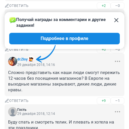
+2
–0
ОТВЕТИТЬ
Гость
29 декабря 2018, 15:49
Получай награды за комментарии и другие 
задания!
В эдеме детский центр 1 января работает с 14. 
Покрайней мере у них вконтакте есть такая 
Подробнее в профиле
информация.
+0
–0
ОТВЕТИТЬ
dr.Zloy
29 декабря 2018, 14:16
Сложно представить как наши люди смогут пережить 
12 часов без посещения магазинов? В Европе на 
выходные магазины закрывают, дикие люди, дикие 
нравы.
+9
–1
ОТВЕТИТЬ
Гость
29 декабря 2018, 12:14
Буду спать и смотреть телик. И плевать я хотела на 
эти праздники.