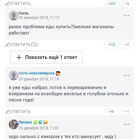
+25
–0
ОТВЕТИТЬ
Гость
29 декабря 2018, 11:17
разве проблема еды купить?)мелкие магазины 
работают
+12
–0
ОТВЕТИТЬ
1
Показать ещё 1 ответ
гость новосибирска
29 декабря 2018, 11:16
я уже еды набрал, готов к перевариванию и 
взиранием на всеобщее веселье в голубом огоньке и 
песне года!
+9
–1
ОТВЕТИТЬ
Лукашa
29 декабря 2018, 11:01
худо сильно с юмором у тех кто минусует , мда )