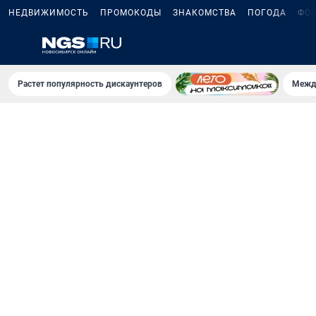
НЕДВИЖИМОСТЬ
ПРОМОКОДЫ
ЗНАКОМСТВА
ПОГОДА
ФО
Растет популярность дискаунтеров
Межд