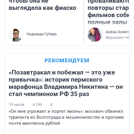
чтобы она не
проваливаются,
выглядела как фиаско
повторы стары
фильмов соби
полные залы
Алёна Золотух
Надежда Губарь
Журналист НГС
РЕКОМЕНДУЕМ
«Позавтракал и побежал — это уже
привычка»: история пермского
марафонца Владимира Никитина — он
стал чемпионом РФ 35 раз
10 часов
6 199
8
«Он мне угрожает и портит жизнь»: москвич обвинил
турагента из Волгограда в мошенничестве и пропаже
почти миллиона рублей