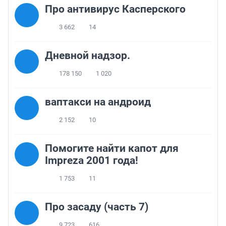
Про антивирус Касперского
3 662
14
Дневной надзор.
178 150
1 020
ваптакси на андроид
2 152
10
Помогите найти капот для
Impreza 2001 года!
1 753
11
Про засаду (часть 7)
9 723
616