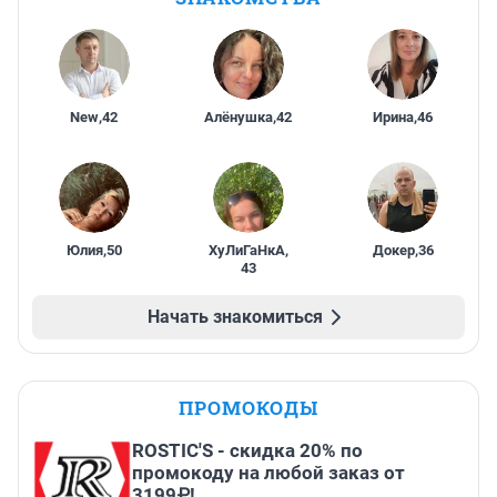
New
,
42
Алёнушка
,
42
Ирина
,
46
Юлия
,
50
ХуЛиГаНкА
,
Докер
,
36
43
Начать знакомиться
ПРОМОКОДЫ
ROSTIC'S - скидка 20% по
промокоду на любой заказ от
3199₽!