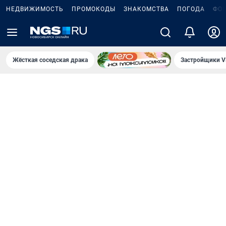
НЕДВИЖИМОСТЬ
ПРОМОКОДЫ
ЗНАКОМСТВА
ПОГОДА
ФО
Жёсткая соседская драка
Застройщики V