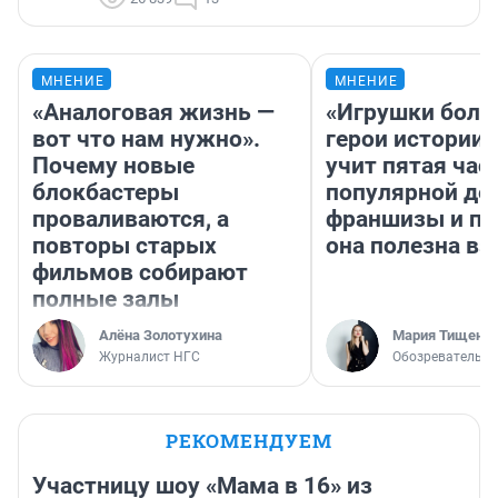
МНЕНИЕ
МНЕНИЕ
«Аналоговая жизнь —
«Игрушки боль
вот что нам нужно».
герои истории»
Почему новые
учит пятая час
блокбастеры
популярной де
проваливаются, а
франшизы и п
повторы старых
она полезна в
фильмов собирают
полные залы
Алёна Золотухина
Мария Тищенк
Журналист НГС
Обозреватель
РЕКОМЕНДУЕМ
Участницу шоу «Мама в 16» из