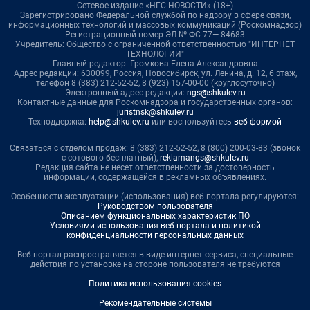
Сетевое издание «НГС.НОВОСТИ» (18+)
Зарегистрировано Федеральной службой по надзору в сфере связи,
информационных технологий и массовых коммуникаций (Роскомнадзор)
Регистрационный номер ЭЛ № ФС 77— 84683
Учредитель: Общество с ограниченной ответственностью "ИНТЕРНЕТ
ТЕХНОЛОГИИ"
Главный редактор: Громкова Елена Александровна
Адрес редакции: 630099, Россия, Новосибирск, ул. Ленина, д. 12, 6 этаж,
телефон 8 (383) 212-52-52, 8 (923) 157-00-00 (круглосуточно)
Электронный адрес редакции:
ngs@shkulev.ru
Контактные данные для Роскомнадзора и государственных органов:
juristnsk@shkulev.ru
Техподдержка:
help@shkulev.ru
или воспользуйтесь
веб-формой
Связаться с отделом продаж: 8 (383) 212-52-52, 8 (800) 200-03-83 (звонок
с сотового бесплатный),
reklamangs@shkulev.ru
Редакция сайта не несет ответственности за достоверность
информации, содержащейся в рекламных объявлениях.
Особенности эксплуатации (использования) веб-портала регулируются:
Руководством пользователя
Описанием функциональных характеристик ПО
Условиями использования веб-портала и политикой
конфиденциальности персональных данных
Веб-портал распространяется в виде интернет-сервиса, специальные
действия по установке на стороне пользователя не требуются
Политика использования cookies
Рекомендательные системы