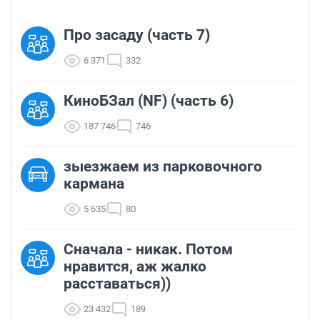
Про засаду (часть 7)
6 371
332
КиноБЗал (NF) (часть 6)
187 746
746
зыезжаем из парковочного
кармана
5 635
80
Сначала - никак. Потом
нравится, аж жалко
расставаться))
23 432
189