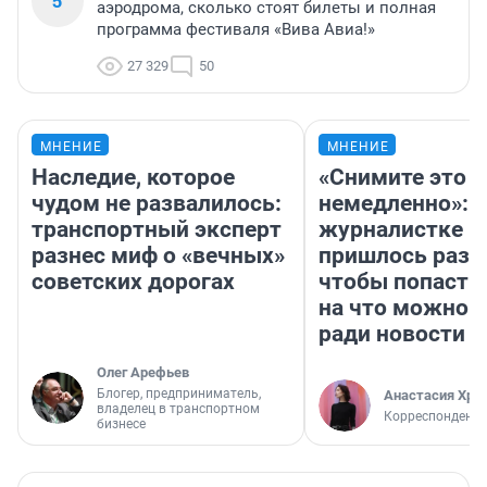
5
аэродрома, сколько стоят билеты и полная
программа фестиваля «Вива Авиа!»
27 329
50
МНЕНИЕ
МНЕНИЕ
Наследие, которое
«Снимите это
чудом не развалилось:
немедленно»:
транспортный эксперт
журналистке Н
разнес миф о «вечных»
пришлось разд
советских дорогах
чтобы попасть 
на что можно 
ради новости
Олег Арефьев
Блогер, предприниматель,
Анастасия Хри
владелец в транспортном
Корреспондент
бизнесе