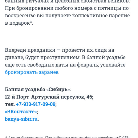
банных ритуалах и целебных свойствах веников.
При бронировании любого номера с пятницы по
воскресенье вы получаете коллективное парение
в подарок*.
Впереди праздники — провести их, сидя на
диване, будет преступлением. В банной усадьбе
еще есть свободные даты на февраль, успевайте
бронировать заранее
.
Банная усадьба «Сибирь»:
12-й Порт-Артурский переулок, 46;
тел.
+7-913-917-09-09
;
«ВКонтакте»
;
banya-sibir.ru
.
* Акции бессрочные. Подробности уточняйте по телефону +7-913-