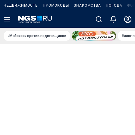
НЕДВИЖИМОСТЬ
ПРОМОКОДЫ
ЗНАКОМСТВА
ПОГОДА
ФО
«Майские» против подставщиков
Налог 