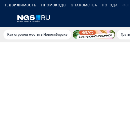
НЕДВИЖИМОСТЬ
ПРОМОКОДЫ
ЗНАКОМСТВА
ПОГОДА
ФО
Как строили мосты в Новосибирске
Траты