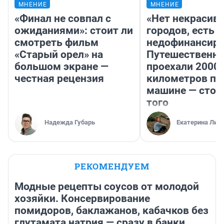
МНЕНИЕ
МНЕНИЕ
«Финал не совпал с
«Нет некрасив
ожиданиями»: стоит ли
городов, есть
смотреть фильм
недофинансиро
«Старый орел» на
Путешественн
большом экране —
проехали 2000
честная рецензия
километров по 
машине — стои
того
Надежда Губарь
Екатерина Лит
РЕКОМЕНДУЕМ
Модные рецепты соусов от молодой
хозяйки. Консервирование
помидоров, баклажанов, кабачков без
глутамата натрия — сразу в банки