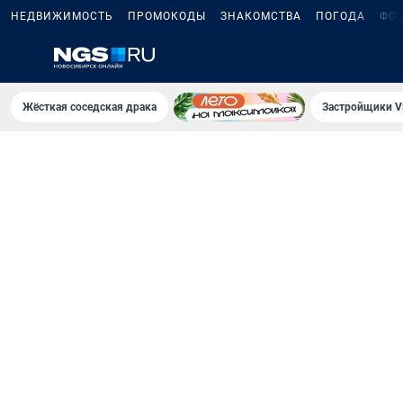
НЕДВИЖИМОСТЬ
ПРОМОКОДЫ
ЗНАКОМСТВА
ПОГОДА
ФО
Жёсткая соседская драка
Застройщики V