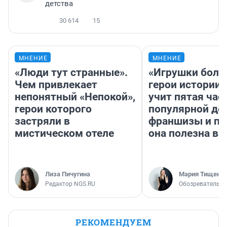
детства
30 614
15
МНЕНИЕ
МНЕНИЕ
«Люди тут странные».
«Игрушки боль
Чем привлекает
герои истории»
непонятный «Непокой»,
учит пятая час
герои которого
популярной де
застряли в
франшизы и п
мистическом отеле
она полезна в
Лиза Пичугина
Мария Тищенк
Редактор NGS.RU
Обозреватель
РЕКОМЕНДУЕМ