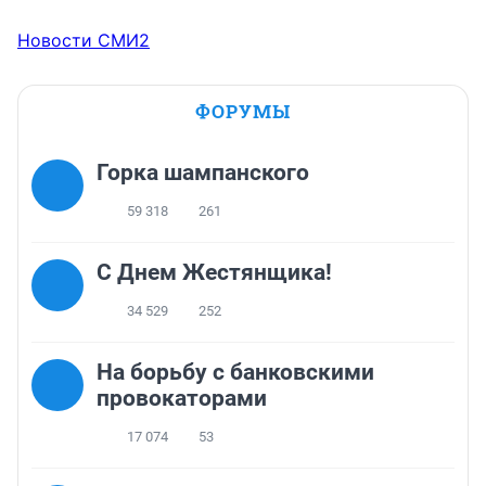
Новости СМИ2
ФОРУМЫ
Горка шампанского
59 318
261
С Днем Жестянщика!
34 529
252
На борьбу с банковскими
провокаторами
17 074
53