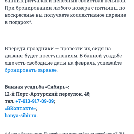
банных ритуалах и целебных свойствах веников.
При бронировании любого номера с пятницы по
воскресенье вы получаете коллективное парение
в подарок*.
Впереди праздники — провести их, сидя на
диване, будет преступлением. В банной усадьбе
еще есть свободные даты на февраль, успевайте
бронировать заранее
.
Банная усадьба «Сибирь»:
12-й Порт-Артурский переулок, 46;
тел.
+7-913-917-09-09
;
«ВКонтакте»
;
banya-sibir.ru
.
* Акции бессрочные. Подробности уточняйте по телефону +7-913-