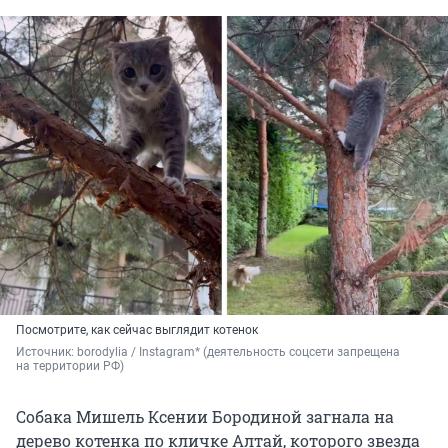
Посмотрите, как сейчас выглядит котенок
Источник: 
borodylia / Instagram* (деятельность соцсети запрещена 
на территории РФ)
Собака Мишель Ксении Бородиной загнала на
дерево котенка по кличке Алтай, которого звезда