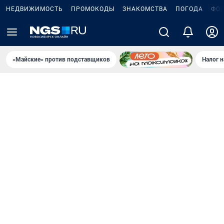
НЕДВИЖИМОСТЬ
ПРОМОКОДЫ
ЗНАКОМСТВА
ПОГОДА
ФО
«Майские» против подставщиков
Налог 