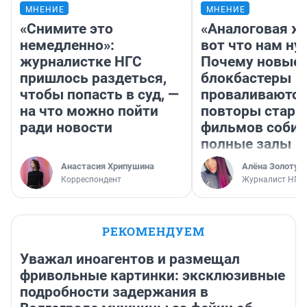
МНЕНИЕ
МНЕНИЕ
«Снимите это
«Аналоговая ж
немедленно»:
вот что нам ну
журналистке НГС
Почему новые
пришлось раздеться,
блокбастеры
чтобы попасть в суд, —
проваливаются,
на что можно пойти
повторы стары
ради новости
фильмов соби
полные залы
Анастасия Хрипушина
Алёна Золотух
Корреспондент
Журналист НГС
РЕКОМЕНДУЕМ
Уважал иноагентов и размещал
фривольные картинки: эксклюзивные
подробности задержания в