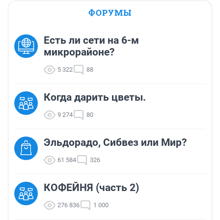
ФОРУМЫ
Есть ли сети на 6-м
микрорайоне?
5 322
88
Когда дарить цветы.
9 274
80
Эльдорадо, Сибвез или Мир?
61 584
326
КОФЕЙНЯ (часть 2)
276 836
1 000