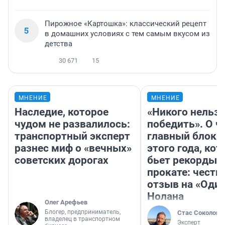
Пирожное «Картошка»: классический рецепт
5
в домашних условиях с тем самым вкусом из
детства
30 671
15
МНЕНИЕ
МНЕНИЕ
Наследие, которое
«Никого нельз
чудом не развалилось:
победить». О ч
транспортный эксперт
главный блокб
разнес миф о «вечных»
этого года, ко
советских дорогах
бьет рекорды 
прокате: честн
отзыв на «Оди
Нолана
Олег Арефьев
Блогер, предприниматель,
Стас Соколов
владелец в транспортном
Эксперт