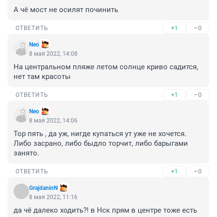
А чё мост не осилят починить
+1
–0
ОТВЕТИТЬ
Nео
8 мая 2022, 14:08
На центральном пляже летом солнце криво садится, 
нет там красоты
+1
–0
ОТВЕТИТЬ
Nео
8 мая 2022, 14:06
Тор пять , да уж, нигде купаться ут уже не хочется. 
Либо засрано, либо быдло торчит, либо барыгами 
занято.
+1
–0
ОТВЕТИТЬ
GrajdaninN
8 мая 2022, 11:16
да чё далеко ходить?! в Нск прям в центре тоже есть 