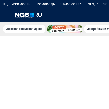
НЕДВИЖИМОСТЬ
ПРОМОКОДЫ
ЗНАКОМСТВА
ПОГОДА
ФО
Жёсткая соседская драка
Застройщики V