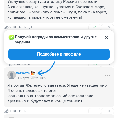
Уж лучше сразу туда столицу России перенести.

А ещё я знаю, как нужно купаться в Охотском море, 
поджигаешь резиновую покрышку и, пока она горит, 
купаешься в море, чтобы не смёрзнуть!
+1
–0
ОТВЕТИТЬ
1
Получай награды за комментарии и другие 
Гость
11 марта 2022, 21:40
задания!
Очень смешно! А вы в глаза это море видели? 
Подробнее в профиле
Покрышки он жег, пожарник блин.....
+0
–0
ОТВЕТИТЬ
матчасть
11 марта 2022, 13:59
Я против Железного занавеса. Я еще не увидел мир. 
Я очень надеюсь, что этот 

 социально-антропологический апокалипсис 
временно и будут свет в конце тоннеля.
+1
–0
ОТВЕТИТЬ