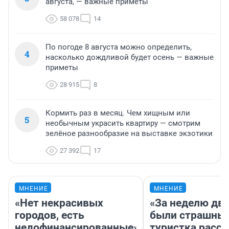
августа, — важные приметы
58 078
14
По погоде 8 августа можно определить,
4
насколько дождливой будет осень — важные
приметы
28 915
8
Кормить раз в месяц. Чем хищным или
5
необычным украсить квартиру — смотрим
зелёное разнообразие на выставке экзотики
27 392
17
МНЕНИЕ
МНЕНИЕ
«Нет некрасивых
«За неделю две
городов, есть
были страшные
недофинансированные».
туристка расск