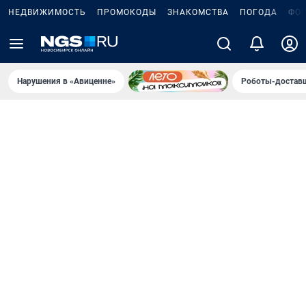
НЕДВИЖИМОСТЬ
ПРОМОКОДЫ
ЗНАКОМСТВА
ПОГОДА
ФО
Нарушения в «Авиценне»
Роботы-доставщ