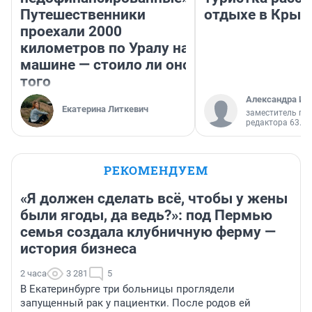
Путешественники
отдыхе в Крым
проехали 2000
километров по Уралу на
машине — стоило ли оно
того
Александра Ис
Екатерина Литкевич
заместитель гл
редактора 63.RU
РЕКОМЕНДУЕМ
«Я должен сделать всё, чтобы у жены
были ягоды, да ведь?»: под Пермью
семья создала клубничную ферму —
история бизнеса
2 часа
3 281
5
В Екатеринбурге три больницы проглядели
запущенный рак у пациентки. После родов ей