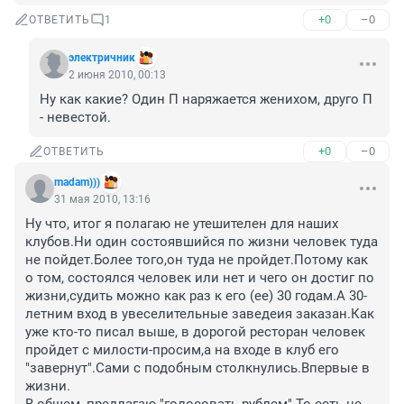
+0
–0
ОТВЕТИТЬ
1
электричник
2 июня 2010, 00:13
Ну как какие? Один П наряжается женихом, друго П 
- невестой.
+0
–0
ОТВЕТИТЬ
madam)))
31 мая 2010, 13:16
Ну что, итог я полагаю не утешителен для наших 
клубов.Ни один состоявшийся по жизни человек туда 
не пойдет.Более того,он туда не пройдет.Потому как 
о том, состоялся человек или нет и чего он достиг по 
жизни,судить можно как раз к его (ее) 30 годам.А 30-
летним вход в увеселительные заведеия заказан.Как 
уже кто-то писал выше, в дорогой ресторан человек 
пройдет с милости-просим,а на входе в клуб его 
"завернут".Сами с подобным столкнулись.Впервые в 
жизни.
