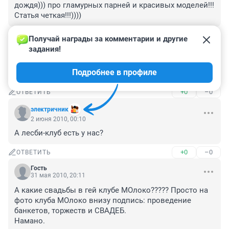
дождя))) про гламурных парней и красивых моделей!!! 
Статья четкая!!!))))
+0
–0
ОТВЕТИТЬ
Получай награды за комментарии и другие 
задания!
Гость
3 июня 2010, 00:10
Подробнее в профиле
БЫДЛО может пропустить только БЫДЛО.
+0
–0
ОТВЕТИТЬ
электричник
2 июня 2010, 00:10
А лесби-клуб есть у нас?
+0
–0
ОТВЕТИТЬ
Гость
31 мая 2010, 20:11
А какие свадьбы в гей клубе МОлоко????? Просто на 
фото клуба МОлоко внизу подпись: проведение 
банкетов, торжеств и СВАДЕБ.

Намано.