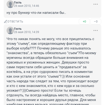
Гость
26 мая 2010, 14:46
ну про Бункер что-ли написали бы..
+0
–0
ОТВЕТИТЬ
Гость
26 мая 2010, 14:39
Что-то никак понять не могу, что все прицепились с 
этому "съему", как определяющему фактору при 
выборе клуба???? Почему раньше это называлось 
"знакомства", а теперь обязательно "съем"?По-моему 
мужчины всегда обращали больше внимания на 
красивых и ухоженных женщин. Девушки просто 
сами перестали себя ценить и "продаваться" за 
коктейль, а на утро судорожно писать в комментах 
как они устали от этого "съема"?:)) Или основная 
часть народа так следит за тем, что происходит вокруг 
и кто с кем знакомится, кто с кем куда и за сколько 
уезжает?:)))Смешно просто! Если ты хочешь 
отдохнуть, ты всегда найдешь место, главное, чтобы 
было настроение и хорошие друзья рядом. Для меня 
наиболее важна музыка, хорошее обслуживание 