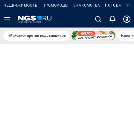
НЕДВИЖИМОСТЬ
ПРОМОКОДЫ
ЗНАКОМСТВА
ПОГОДА
ФО
«Майские» против подставщиков
Налог 