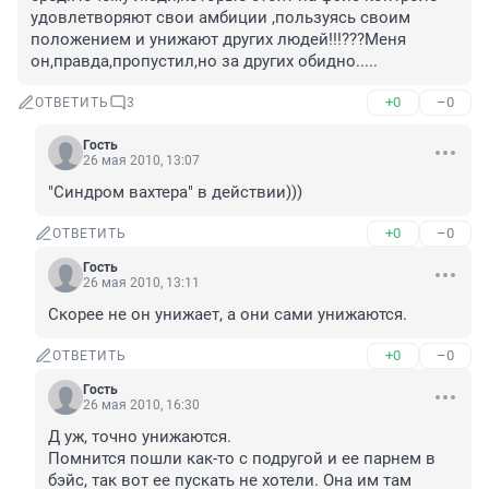
удовлетворяют свои амбиции ,пользуясь своим 
положением и унижают других людей!!!???Меня 
он,правда,пропустил,но за других обидно.....
+0
–0
ОТВЕТИТЬ
3
Гость
26 мая 2010, 13:07
"Синдром вахтера" в действии)))
+0
–0
ОТВЕТИТЬ
Гость
26 мая 2010, 13:11
Скорее не он унижает, а они сами унижаются. 
+0
–0
ОТВЕТИТЬ
Гость
26 мая 2010, 16:30
Д уж, точно унижаются. 

Помнится пошли как-то с подругой и ее парнем в 
бэйс, так вот ее пускать не хотели. Она им там 