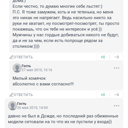
дома:)

Если честно, то думаю многие себе льстят:) 

П.С. Я тоже замужем, хоть и не тетенька, но меня 
это никак не напрягает. Ведь насильно никто за 
руки не хватает, ну посмотрят-посмотрят, ты просто 
покажешь, что он тебе не интересен и усё:)) 
Мужчины у нас гордые добиваться никого не будут, 
да и не за чем, если есть попроще рядом за 
столиком:))))
+0
–0
ОТВЕТИТЬ
Гость
27 мая 2010, 10:16
Милый хомячок

абсолютно с вами согласно!!! 
+0
–0
ОТВЕТИТЬ
Гость
26 мая 2010, 14:04
давно не был в Дожде, но последний раз обиженные 
модели сетовали на то что их не пустили у входа))