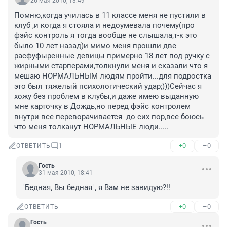
26 мая 2010, 13:49
Помню,когда училась в 11 классе меня не пустили в 
клуб ,и когда я стояла и недоумевала почему(про 
фэйс контроль я тогда вообще не слышала,т-к это 
было 10 лет назад)и мимо меня прошли две 
расфуфыренные девицы примерно 18 лет под ручку с 
жирными старперами,толкнули меня и сказали что я 
мешаю НОРМАЛЬНЫМ людям пройти...для подростка 
это был тяжелый психологический удар;)))Сейчас я 
хожу без проблем в клубы,и даже имею выданную 
мне карточку в Дождь,но перед фэйс контролем 
внутри все переворачивается  до сих пор,все боюсь 
что меня толканут НОРМАЛЬНЫЕ люди.....
+0
–0
ОТВЕТИТЬ
1
Гость
31 мая 2010, 18:41
"Бедная, Вы бедная", я Вам не завидую?!!
+0
–0
ОТВЕТИТЬ
Гость