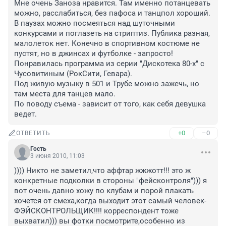
Мне очень Заноза нравится. Там именно потанцевать 
можно, расслабиться, без пафоса и танцпол хороший. 
В паузах можно посмеяться над шуточными 
конкурсами и поглазеть на стриптиз. Публика разная, 
малолеток нет. Конечно в спортивном костюме не 
пустят, но в джинсах и футболке - запросто!

Понравилась программа из серии "Дискотека 80-х" с 
Чусовитиным (РокСити, Гевара). 

Под живую музыку в 501 и Трубе можно зажечь, но 
там места для танцев мало. 

По поводу съема - зависит от того, как себя девушка 
ведет.
+0
–0
ОТВЕТИТЬ
Гость
3 июня 2010, 11:03
)))) Никто не заметил,что аффтар жжжотт!!! это ж 
конкретные подколки в стороны "фейсконтроля"))) я 
вот очень давно хожу по клубам и порой плакать 
хочется от смеха,когда выходит этот самый человек-
ФЭЙСКОНТРОЛЬЩИК!!!! корреспондент тоже 
выхватил))) вы фотки посмотрите,особенно из 