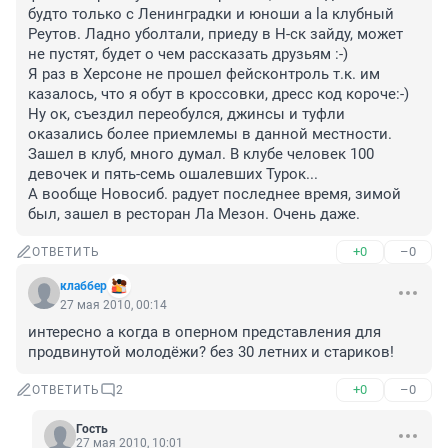
будто только с Ленинградки и юноши a la клубный 
Реутов. Ладно уболтали, приеду в Н-ск зайду, может 
не пустят, будет о чем рассказать друзьям :-)

Я раз в Херсоне не прошел фейсконтроль т.к. им 
казалось, что я обут в кроссовки, дресс код короче:-) 
Ну ок, съездил переобулся, джинсы и туфли 
оказались более приемлемы в данной местности. 
Зашел в клуб, много думал. В клубе человек 100 
девочек и пять-семь ошалевших Турок...

А вообще Новосиб. радует последнее время, зимой 
+0
–0
ОТВЕТИТЬ
клаббер
27 мая 2010, 00:14
интересно а когда в оперном представления для 
продвинутой молодёжи? без 30 летних и стариков!
+0
–0
ОТВЕТИТЬ
2
Гость
27 мая 2010, 10:01