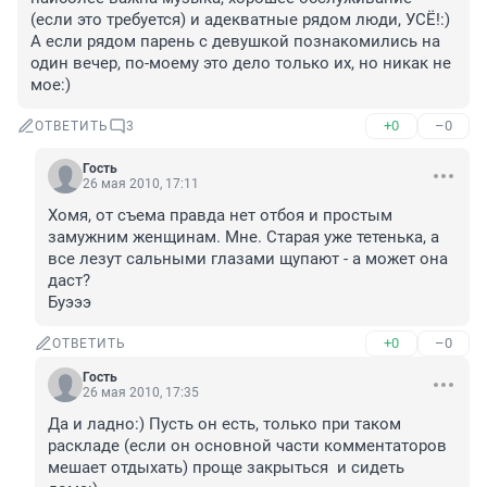
(если это требуется) и адекватные рядом люди, УСЁ!:) 
А если рядом парень с девушкой познакомились на 
один вечер, по-моему это дело только их, но никак не 
мое:)
+0
–0
ОТВЕТИТЬ
3
Гость
26 мая 2010, 17:11
Хомя, от съема правда нет отбоя и простым 
замужним женщинам. Мне. Старая уже тетенька, а 
все лезут сальными глазами щупают - а может она 
даст?

Буэээ
+0
–0
ОТВЕТИТЬ
Гость
26 мая 2010, 17:35
Да и ладно:) Пусть он есть, только при таком 
раскладе (если он основной части комментаторов 
мешает отдыхать) проще закрыться  и сидеть 