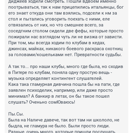
диджеев ходили смотреть. Пошли вдвоем именно 
поотрываться, так к нам прицепились итальянцы, бог 
его знает откуда они там взялись, подсели к нм за 
стол и пытались уговорить поехать с ними, еле 
отвязались от них, но что смешнее всего, за 
соседгним столом сидели две фефы, которые просто 
пожирали нас взглядом чуть ли не визжа от зависти. 
При том, мы всегда ходим по клубам в кедах, 
джинсах, майках, никакого боевого раскраса охотниц 
за головами/кошельками нет. Превратности судьбы.

А так то... про наши клубы, много где была, но сходив  
в Питере по клубам, поняла одну простую вещь - 
музыка определяет контингент слушателей. 

Кака така гламурная дивчина пошла бы на пати, где 
заявлен психоделик, например, или даже просто 
минимал? А банкир в летах, он бы такое пошел 
слушать? Оченьно сомЮваюсь!

Пы.Сы.

Была на Наличе давече, так вот там ни школоло, не 
быдла, не гламура не было. Были просто люди. 
Разные, очень много, которые пришли послушать 