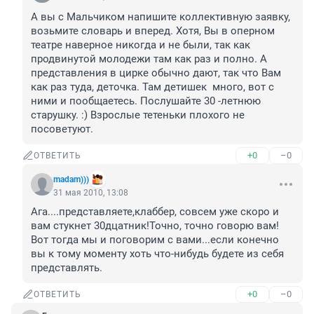
А вы с Мальчиком напишите коллективную заявку, 
возьмите словарь и вперед. Хотя, Вы в оперном 
театре наверное никогда и не были, так как 
продвинутой молодежи там как раз и полно. А 
представления в цирке обычно дают, так что Вам 
как раз туда, деточка. Там детишек  много, вот с 
ними и пообщаетесь. Послушайте 30 -летнюю 
старушку. :) Взрослые тетеньки плохого не 
посоветуют.
+0
–0
ОТВЕТИТЬ
madam)))
31 мая 2010, 13:08
Ага....представляете,клаббер, совсем уже скоро и 
вам стукнет 30дцатник!Точно, точно говорю вам!
Вот тогда мы и поговорим с вами...если конечно 
вы к тому моменту хоть что-нибудь будете из себя 
представлять.
+0
–0
ОТВЕТИТЬ