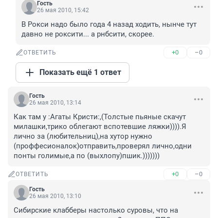
Гость
26 мая 2010, 15:42
В Рокси надо было года 4 назад ходить, нынче тут 
давно не роксити... а рнбсити, скорее.
+0
–0
ОТВЕТИТЬ
Показать ещё 1 ответ
Гость
26 мая 2010, 13:14
Как там у :Агаты Кристи:,(Толстые пьяные скачут 
милашки,трико облегают вспотевшие ляжки)))).Я 
лично за (любительниц),на хутор нужно 
(проффесионалок)отправить,проверял лично,одни 
понты голимые,а по (выхлопу)пшик.)))))))
+0
–0
ОТВЕТИТЬ
Гость
26 мая 2010, 13:10
Сибирские клабберы настолько суровы, что на 