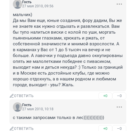
Гость
27 мая 2010, 09:56
мальчик)

Да мы Вам еще, юные создания, фору дадим, Вы же 
не знаете как нужно отдыхать и развлекаться. Вам 
бы тупо налиться виски с колой по уши, моргать 
пьяненькими глазками, хрюкать и ржать, от 
собственной значимости и мнимой взрослости. А 
в карманах у Вас от 1 до 5 тысяч на вечер и не 
больше. А лавочки у подъезда давно оккупированы 
опять же малолетками победнее с пивасиком, 
выходит нам и деться некуда? :) Только за границей 
и в Москве есть достойные клубы, где можно 
хорошо отдохнуть, а в нашем родном и любимом 
городе, выходит - увы? Жаль.
+0
–0
ОТВЕТИТЬ
Гость
27 мая 2010, 10:18
с такими запросами только в лес))))))))))))))
+0
–0
ОТВЕТИТЬ