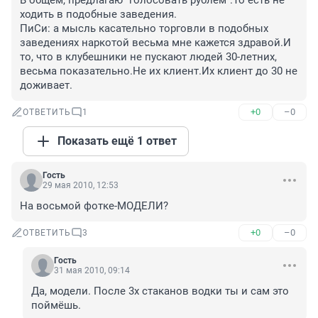
В общем, предлагаю "голосовать рублем".То есть не 
ходить в подобные заведения.

ПиСи: а мысль касательно торговли в подобных 
заведениях наркотой весьма мне кажется здравой.И 
то, что в клубешники не пускают людей 30-летних, 
весьма показательно.Не их клиент.Их клиент до 30 не 
доживает.
+0
–0
ОТВЕТИТЬ
1
Показать ещё 1 ответ
Гость
29 мая 2010, 12:53
На восьмой фотке-МОДЕЛИ?
+0
–0
ОТВЕТИТЬ
3
Гость
31 мая 2010, 09:14
Да, модели. После 3х стаканов водки ты и сам это 
поймёшь.