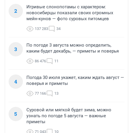
Игривые слонопотамы с характером:
2
новосибирцы показали своих огромных
мейн-кунов — фото суровых питомцев
137 283
34
По погоде 3 августа можно определить,
3
каким будет декабрь, — приметы и поверья
86 476
11
Погода 30 июля укажет, каким ждать август —
4
поверья и приметы
77 166
13
Суровой или мягкой будет зима, можно
5
узнать по погоде 5 августа — важные
приметы
71 043
10