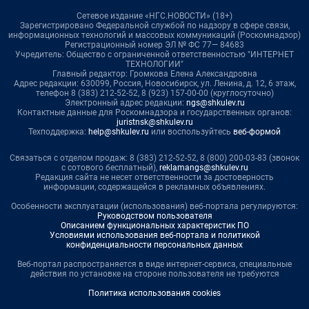
Сетевое издание «НГС.НОВОСТИ» (18+)
Зарегистрировано Федеральной службой по надзору в сфере связи,
информационных технологий и массовых коммуникаций (Роскомнадзор)
Регистрационный номер ЭЛ № ФС 77— 84683
Учредитель: Общество с ограниченной ответственностью "ИНТЕРНЕТ
ТЕХНОЛОГИИ"
Главный редактор: Громкова Елена Александровна
Адрес редакции: 630099, Россия, Новосибирск, ул. Ленина, д. 12, 6 этаж,
телефон 8 (383) 212-52-52, 8 (923) 157-00-00 (круглосуточно)
Электронный адрес редакции:
ngs@shkulev.ru
Контактные данные для Роскомнадзора и государственных органов:
juristnsk@shkulev.ru
Техподдержка:
help@shkulev.ru
или воспользуйтесь
веб-формой
Связаться с отделом продаж: 8 (383) 212-52-52, 8 (800) 200-03-83 (звонок
с сотового бесплатный),
reklamangs@shkulev.ru
Редакция сайта не несет ответственности за достоверность
информации, содержащейся в рекламных объявлениях.
Особенности эксплуатации (использования) веб-портала регулируются:
Руководством пользователя
Описанием функциональных характеристик ПО
Условиями использования веб-портала и политикой
конфиденциальности персональных данных
Веб-портал распространяется в виде интернет-сервиса, специальные
действия по установке на стороне пользователя не требуются
Политика использования cookies