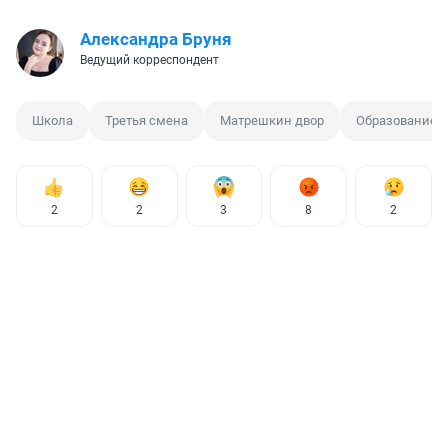
Александра Бруня
Ведущий корреспондент
Школа
Третья смена
Матрешкин двор
Образование
2
2
3
8
2