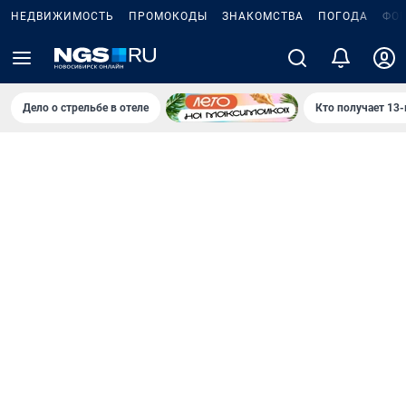
НЕДВИЖИМОСТЬ
ПРОМОКОДЫ
ЗНАКОМСТВА
ПОГОДА
ФО
Дело о стрельбе в отеле
Кто получает 13-