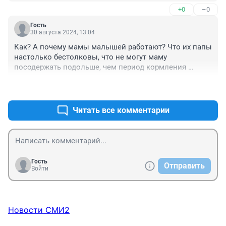
Люди в пробке проживают целую жизнь там, от этой 
+0
–0
самой школы и стоят в ней по утрам.
Гость
30 августа 2024, 13:04
Как? А почему мамы малышей работают? Что их папы 
настолько бестолковы, что не могут маму 
посодержать подольше, чем период кормления 
грудного? А зачем тогда в таких условиях плодились? 
+0
–0
Или мамы у нас разведены?
Читать все комментарии
Гость
Отправить
Войти
Новости СМИ2