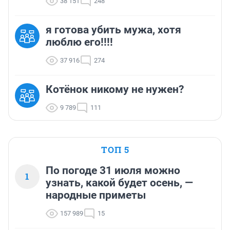
38 151
248
я готова убить мужа, хотя
люблю его!!!!
37 916
274
Котёнок никому не нужен?
9 789
111
ТОП 5
По погоде 31 июля можно
1
узнать, какой будет осень, —
народные приметы
157 989
15