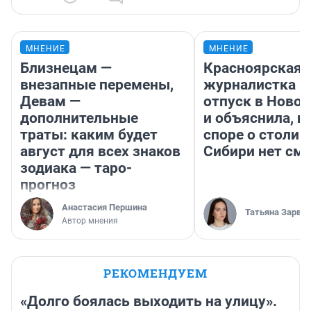
МНЕНИЕ
МНЕНИЕ
Близнецам —
Красноярская
внезапные перемены,
журналистка п
Девам —
отпуск в Ново
дополнительные
и объяснила, п
траты: каким будет
споре о столиц
август для всех знаков
Сибири нет см
зодиака — таро-
прогноз
Анастасия Першина
Татьяна Зарва
Автор мнения
РЕКОМЕНДУЕМ
«Долго боялась выходить на улицу».