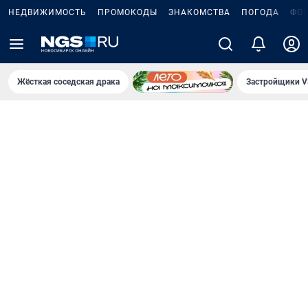
НЕДВИЖИМОСТЬ
ПРОМОКОДЫ
ЗНАКОМСТВА
ПОГОДА
ФО
Жёсткая соседская драка
Застройщики V