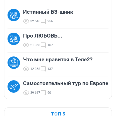
Истинный БЗ-шник
32 546
256
Про ЛЮБОВЬ...
21 358
167
Что мне нравится в Теле2?
12 358
137
Самостоятельный тур по Европе
39 617
90
ТОП 5