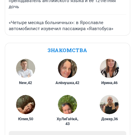
преподаватель английского языка и ее 12-летняя
дочь
«Четыре месяца больничных»: в Ярославле
автомобилист изувечил пассажира «Яавтобуса»
ЗНАКОМСТВА
New
,
42
Алёнушка
,
42
Ирина
,
46
Юлия
,
50
ХуЛиГаНкА
,
Докер
,
36
43