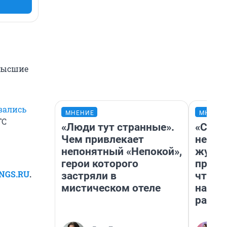
высшие
вались
МНЕНИЕ
МНЕНИ
ГС
«Люди тут странные».
«Сним
Чем привлекает
немед
непонятный «Непокой»,
журна
герои которого
пришл
NGS.RU
.
застряли в
чтобы
мистическом отеле
на чт
ради 