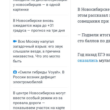
у новосибирцев — в одной
В Новосибирске 
картинке
этом рассказал
В Новосибирске вновь
совещания при 
ожидается жара до +31
градуса — прогноз на три дня
— Подвели итоги
сто баллов по д
Всю Москву напугал
загадочный взрыв: его звук
слышали везде, а причина
Год назад ЕГЭ н
неизвестна. Что это могло
оказались
мульт
быть
«Смели гибриды Voyah». В
России возник дефицит
электромобилей
В центре Новосибирска могут
ввести особый режим из-за
провала дороги —
показываем участок на карте