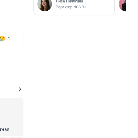
Лиза Пичугина
Редактор NGS.RU
1
 
ная 
чти 