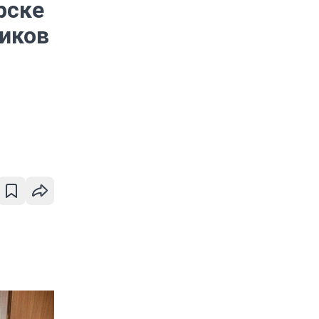
рске
ников