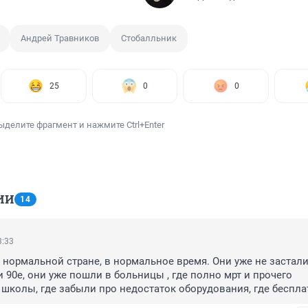
Андрей Травников
Стобалльник
25
0
0
ыделите фрагмент и нажмите Ctrl+Enter
ИИ
14
3:33
 нормальной стране, в нормальное время. Они уже не застали
 90е, они уже пошли в больницы , где полно мрт и прочего 
 школы, где забыли про недостаток оборудования, где бесплат
о 4го класса, где бедность уже давно не значит голод. Где по