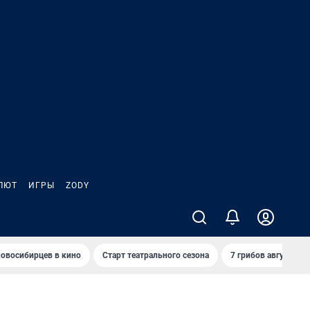
ЛЮТ
ИГРЫ
ZODY
овосибирцев в кино
Старт театрального сезона
7 грибов августа