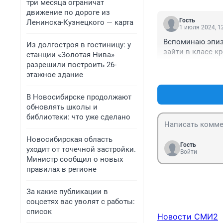
три месяца ограничат
исчезли гопники
движение по дороге из
предыдущего пок
Гость
Ленинска-Кузнецкого — карта
Ну и заодно они
1 июля 2024, 1
их одноклассник
Вспоминаю эпизо
Из долгостроя в гостиницу: у
зайти в класс к
станции «Золотая Нива»
разрешили построить 26-
этажное здание
В Новосибирске продолжают
обновлять школы и
библиотеки: что уже сделано
Новосибирская область
Гость
уходит от точечной застройки.
Войти
Министр сообщил о новых
правилах в регионе
За какие публикации в
соцсетях вас уволят с работы:
список
Новости СМИ2