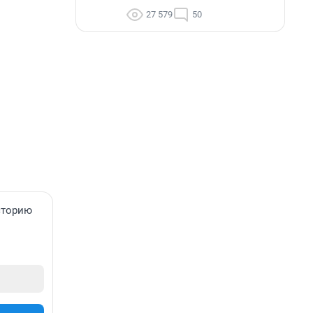
27 579
50
сторию