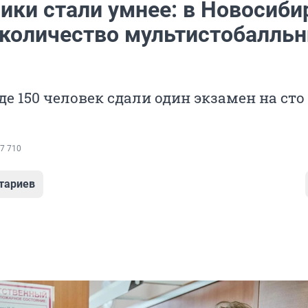
ики стали умнее: в Новосиби
 количество мультистобалль
оде 150 человек сдали один экзамен на сто
7 710
тариев