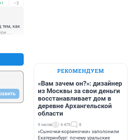
+1
–2
етям и 
тем, как 
и....
+0
–0
РЕКОМЕНДУЕМ
«Вам зачем он?»: дизайнер
из Москвы за свои деньги
равить
восстанавливает дом в
деревне Архангельской
области
9 часов
6 475
8
«Сыночки-корзиночки» заполонили
Екатеринбург: почему уральские