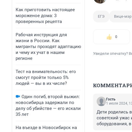
Как приготовить настоящее
мороженое дома: 3
ЕГЭ
Вице-мэр
проверенных рецепта
Рабочая инструкция для
0
жизни в России. Как
мигранты проходят адаптацию
и чему их учат в нашем
Увидели опечатку? В
регионе
Тест на внимательность: его
смогут пройти только 5%
людей — вы в их числе?
КОММЕНТАР
Один погиб, второй выжил:
Гость
новосибирца задержали по
1 июля 2024, 1
делу об убийстве — его искали
Дети родились в
35 лет
советский ужас и
оборудования, в
На въезде в Новосибирск на
нормальная еда д