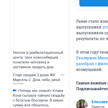
Ранее стало из
выпускники
ус
выпускников сд
результаты по 
В этом году эк
Увезли в реабилитационный
центр: трое новосибирцев
Екатерине Миз
похитили человека и
разобрал с фил
заставили продать дом
возмущений.
Старт продаж 3 дома ЖК
Марсель-2. Дом, небо, река!
Самые важные н
Подписывайтесь
«Теперь мы семья!» Клава
Кока сыграла тайную свадьбу
с богатым блогером. В какую
Елизаве
сумму всё обошлось
Редактор