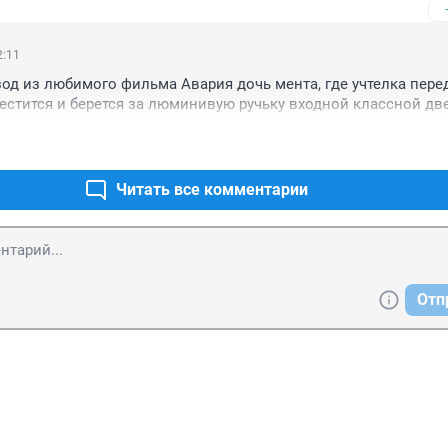
 и бандиты. Поэтому они будут и умнее, и выше , и здоровее 
оления. Просто биология.

, конечно, намного добрее. Уж пионеров так точно. По своим д
2:11
ам сужу.
д из любимого фильма Авария дочь мента, где учтелка перед 
рестится и берется за люминивую ручьку входной классной двер
Читать все комментарии
Отп