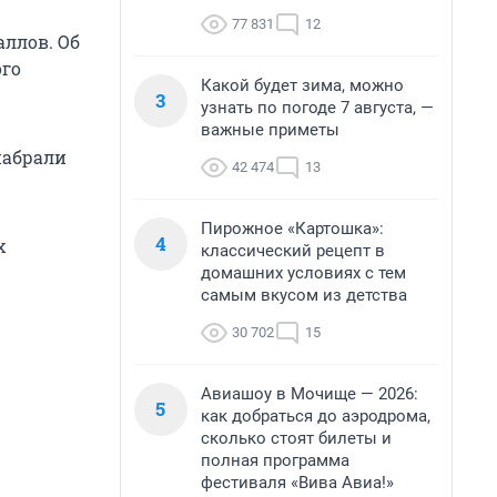
77 831
12
аллов. Об
ого
Какой будет зима, можно
3
узнать по погоде 7 августа, —
важные приметы
 набрали
42 474
13
Пирожное «Картошка»:
4
х
классический рецепт в
домашних условиях с тем
самым вкусом из детства
30 702
15
Авиашоу в Мочище — 2026:
5
как добраться до аэродрома,
сколько стоят билеты и
полная программа
фестиваля «Вива Авиа!»