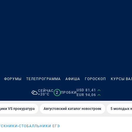
ФОРУМЫ
ТЕЛЕПРОГРАММА
АФИША
ГОРОСКОП
КУРСЫ ВА
USD 81,41
СЕЙЧАС
2
ПРОБКИ
+20°C
EUR 94,06
ики VS прокуратура
Августовский каталог новостроек
5 молодых н
УСКНИКИ-СТОБАЛЛЬНИКИ ЕГЭ