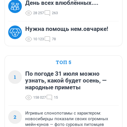
День всех влюблённых....
28 257
263
Нужна помощь нем.овчарке!
10 123
78
ТОП 5
По погоде 31 июля можно
1
узнать, какой будет осень, —
народные приметы
158 027
15
Игривые слонопотамы с характером:
2
новосибирцы показали своих огромных
мейн-кунов — фото суровых питомцев