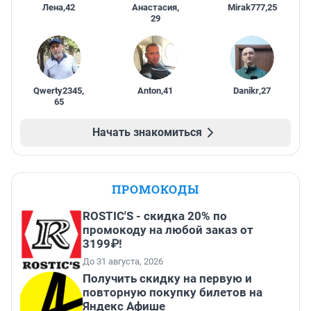
Лена
,
42
Анастасия
,
Mirak777
,
25
29
Qwerty2345
,
Anton
,
41
Danikr
,
27
65
Начать знакомиться
ПРОМОКОДЫ
ROSTIC'S - скидка 20% по
промокоду на любой заказ от
3199₽!
До 31 августа, 2026
Получить скидку на первую и
повторную покупку билетов на
Яндекс Афише