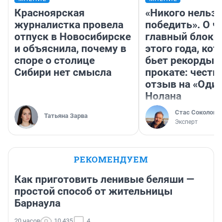
Красноярская
«Никого нельз
журналистка провела
победить». О ч
отпуск в Новосибирске
главный блокб
и объяснила, почему в
этого года, ко
споре о столице
бьет рекорды 
Сибири нет смысла
прокате: честн
отзыв на «Оди
Нолана
Стас Соколов
Татьяна Зарва
Эксперт
РЕКОМЕНДУЕМ
Как приготовить ленивые беляши —
простой способ от жительницы
Барнаула
20 часов
10 435
4