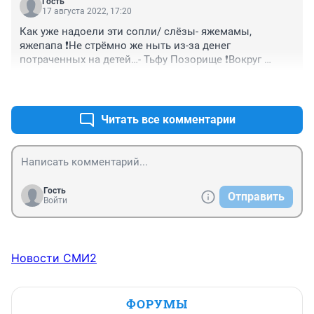
Гость
17 августа 2022, 17:20
Как уже надоели эти сопли/ слёзы- яжемамы, 
яжепапа ❗️Не стрёмно же ныть из-за денег 
потраченных на детей…- Тьфу Позорище ❗️Вокруг 
посмотрите- вечером к « живому пиву» хрен 
+0
–1
подойдёшь , тк очередь, а за эти несчастные копейки 
ноете❗️- Тьфу Позорище ❗️Писал, и буду писать- Школы 
Пора давно разделить ❗️- Для нытиков, нищебродов , и 
Читать все комментарии
нормальных людей ❗️
Гость
Отправить
Войти
Новости СМИ2
ФОРУМЫ