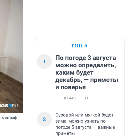
ТОП 5
По погоде 3 августа
1
можно определить,
каким будет
декабрь, — приметы
и поверья
87 446
11
Суровой или мягкой будет
2
ить штраф
зима, можно узнать по
погоде 5 августа — важные
приметы