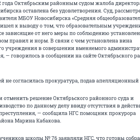
22 года Октябрьским районным судом жалоба директо
ибирска оставлена без удовлетворения. Суд, рассмотр
вителя МБОУ Новосибирска «Средняя общеобразовате
ришел к выводу о том, что образовательным учрежден
е зависящие от него меры по соблюдению установле
вом правил и норм. В связи с чем установлена вина
го учреждения в совершении вменяемого администра
, — говорилось в сообщении на сайте Октябрьского р
ей не согласилась прокуратура, подав апелляционный 
 отменить решение Октябрьского районного суда и
изводство по данному делу ввиду отсутствия в действ
преступления, — сообщила НГС помощник прокурора
айона Марина Кабакова.
 учеников школы № 76 заявляли НГС, что готовы собр