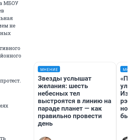
ра МБОУ
ев
льная
ием не
нных
­тивного
айонного
МНЕНИЕ
МНЕНИ
Звезды услышат
«Поче
протест.
желания: шесть
улыба
небесных тел
Извес
выстроятся в линию на
рэпер
иях
параде планет — как
новос
правильно провести
было
день
ать