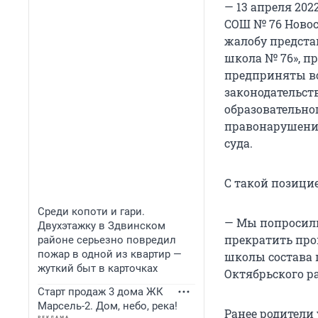
— 13 апреля 20
СОШ № 76 Новос
жалобу предста
школа № 76», п
предприняты вс
законодательст
образовательно
правонарушения
суда.
С такой позици
Среди копоти и гари.
— Мы попросили
Двухэтажку в Здвинском
прекратить про
районе серьезно повредил
пожар в одной из квартир —
школы состава 
жуткий быт в карточках
Октябрьского р
Старт продаж 3 дома ЖК
Марсель-2. Дом, небо, река!
Ранее родители