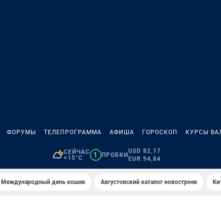
ФОРУМЫ
ТЕЛЕПРОГРАММА
АФИША
ГОРОСКОП
КУРСЫ ВА
USD 82,17
СЕЙЧАС
1
ПРОБКИ
+15°C
EUR 94,84
Международный день кошек
Августовский каталог новостроек
Ки