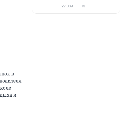
27 089
13
влюк в
оводителя
школе
дыха и