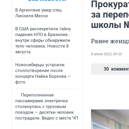
Прокура
В Аргентине умер отец
за пере
Лионеля Месси
школы №
В США рассекретили тайну
падения НЛО в Бразилии:
Ранее женщи
внутри сферы обнаружили
тело человека. Новости 8
августа
8 июня 2022, 09:30
Новосибирцы устроили
30
коммен
столпотворение после
концерта Найка Борзова —
фото
Переполненная
пассажирами электричка
столкнулась с грузовым
поездом — десятки человек
пострадали. Видео с места ЧП