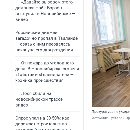
«Давайте вызовем этого
демона»: Найк Борзов
выступил в Новосибирске —
видео
Российский диджей
загадочно пропал в Таиланде
— связь с ним прервалась
накануне его дня рождения
От пожара до уголовного
дела. В Новосибирске сгорели
«Тойота» и «Гелендваген» —
хроника происшествия
Лося сбили на
новосибирской трассе —
видео
Прокуратура не увиде
Спрос упал на 30-50%: как
Источник: 
Густаво Зы
дорожает строительство
коттеджей и что влияет на