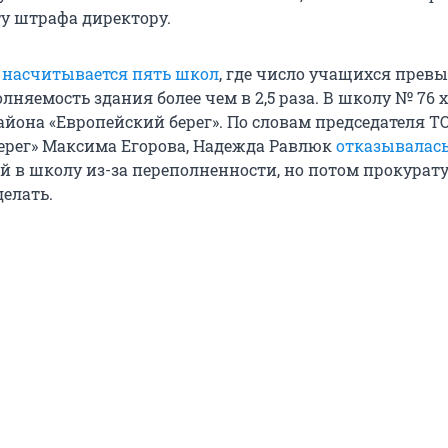
ту штрафа директору.
е
насчитывается пять школ
, где число учащихся прев
няемость здания более чем в 2,5 раза. В школу № 76 
айона «Европейский берег». По словам председателя Т
ерег» Максима Егорова, Надежда Равлюк
отказывалас
й в школу из-за переполненности, но потом прокурат
делать.