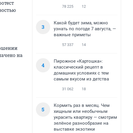
ротест
78 225
12
ивостью
Какой будет зима, можно
3
узнать по погоде 7 августа, —
важные приметы
57 337
14
ношении
начено на
Пирожное «Картошка»:
4
классический рецепт в
домашних условиях с тем
самым вкусом из детства
31 062
18
Кормить раз в месяц. Чем
5
хищным или необычным
украсить квартиру — смотрим
зелёное разнообразие на
выставке экзотики