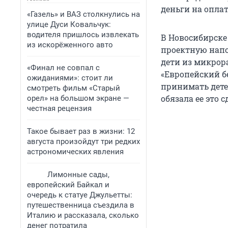
деньги на опла
«Газель» и ВАЗ столкнулись на
улице Дуси Ковальчук:
водителя пришлось извлекать
В Новосибирск
из искорёженного авто
проектную напол
дети из микрор
«Финал не совпал с
«Европейский б
ожиданиями»: стоит ли
принимать дете
смотреть фильм «Старый
обязала ее это с
орел» на большом экране —
честная рецензия
Такое бывает раз в жизни: 12
августа произойдут три редких
астрономических явления
Лимонные сады,
европейский Байкал и
очередь к статуе Джульетты:
путешественница съездила в
Италию и рассказала, сколько
денег потратила