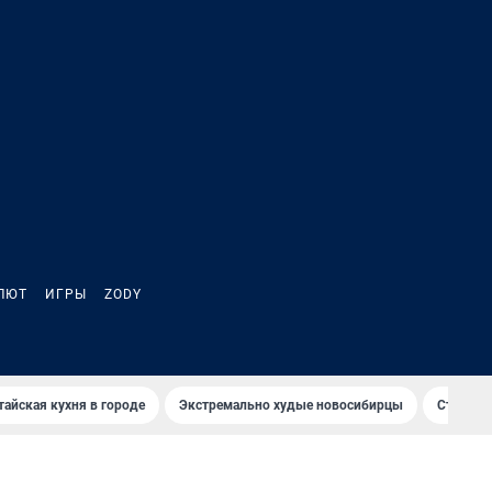
ЛЮТ
ИГРЫ
ZODY
тайская кухня в городе
Экстремально худые новосибирцы
Старт те