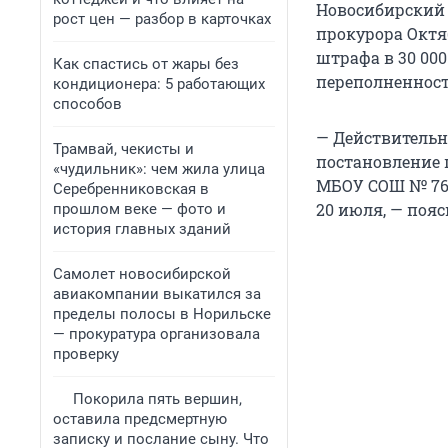
Новосибирский 
рост цен — разбор в карточках
прокурора Октя
штрафа в 30 00
Как спастись от жары без
переполненность
кондиционера: 5 работающих
способов
— Действительн
Трамвай, чекисты и
постановление 
«чудильник»: чем жила улица
МБОУ СОШ № 76.
Серебренниковская в
20 июля, — пояс
прошлом веке — фото и
история главных зданий
Самолет новосибирской
авиакомпании выкатился за
пределы полосы в Норильске
— прокуратура организовала
проверку
Покорила пять вершин,
оставила предсмертную
записку и послание сыну. Что