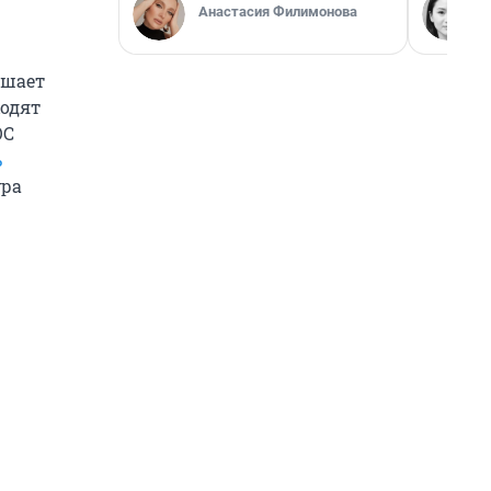
Анастасия Филимонова
ышает
ходят
ОС
ь
ура