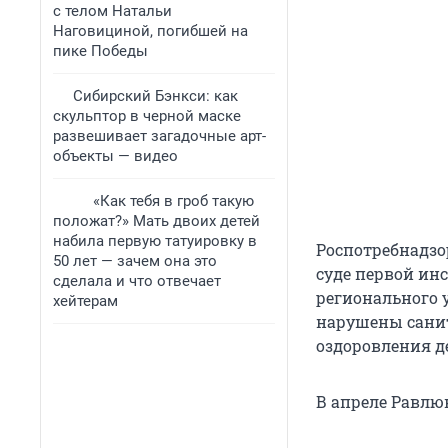
с телом Натальи
Наговициной, погибшей на
пике Победы
Сибирский Бэнкси: как
скульптор в черной маске
развешивает загадочные арт-
объекты — видео
«Как тебя в гроб такую
положат?» Мать двоих детей
набила первую татуировку в
Роспотребнадзо
50 лет — зачем она это
суде первой ин
сделала и что отвечает
регионального 
хейтерам
нарушены санит
оздоровления д
В апреле Равлю