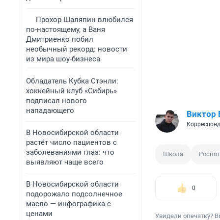
Прохор Шаляпин влюбился
по-настоящему, а Ваня
Дмитриенко побил
необычный рекорд: новости
из мира шоу-бизнеса
Обладатель Кубка Стэнли:
хоккейный клуб «Сибирь»
подписал нового
нападающего
Виктор
Корреспонд
В Новосибирской области
растёт число пациентов с
заболеваниями глаз: что
Школа
Роспо
выявляют чаще всего
В Новосибирской области
0
подорожало подсолнечное
масло — инфографика с
ценами
Увидели опечатку? В