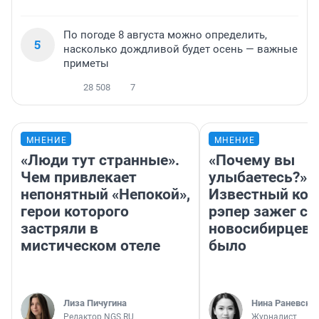
По погоде 8 августа можно определить,
5
насколько дождливой будет осень — важные
приметы
28 508
7
МНЕНИЕ
МНЕНИЕ
«Люди тут странные».
«Почему вы
Чем привлекает
улыбаетесь?»
непонятный «Непокой»,
Известный кор
герои которого
рэпер зажег с 
застряли в
новосибирцев: 
мистическом отеле
было
Лиза Пичугина
Нина Раневска
Редактор NGS.RU
Журналист