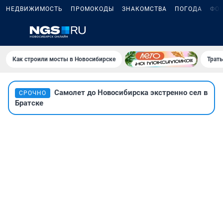
НЕДВИЖИМОСТЬ
ПРОМОКОДЫ
ЗНАКОМСТВА
ПОГОДА
ФО
Как строили мосты в Новосибирске
Траты
Самолет до Новосибирска экстренно сел в
СРОЧНО
Братске