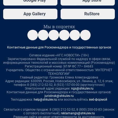
Google Play
App Store
App Gallery
RuStore
Мы в соцсетях
Контактные данные для Роскомнадзора и государственных органов
Сетевое издание «НГС.НОВОСТИ» (18+)
Зарегистрировано Федеральной службой по надзору в сфере связи,
информационных технологий и массовых коммуникаций (Роскомнадзор)
Регистрационный номер ЭЛ № ФС 77— 84683
Учредитель: Общество с ограниченной ответственностью "ИНТЕРНЕТ
ТЕХНОЛОГИИ"
Главный редактор: Громкова Елена Александровна
Адрес редакции: 630099, Россия, Новосибирск, ул. Ленина, д. 12, 6 этаж,
телефон 8 (383) 212-52-52, 8 (923) 157-00-00 (круглосуточно)
Электронный адрес редакции:
ngs@shkulev.ru
Контактные данные для Роскомнадзора и государственных органов:
juristnsk@shkulev.ru
Техподдержка:
help@shkulev.ru
или воспользуйтесь
веб-формой
Связаться с отделом продаж: 8 (383) 212-52-52, 8 (800) 200-03-83 (звонок
с сотового бесплатный),
reklamangs@shkulev.ru
Редакция сайта не несет ответственности за достоверность