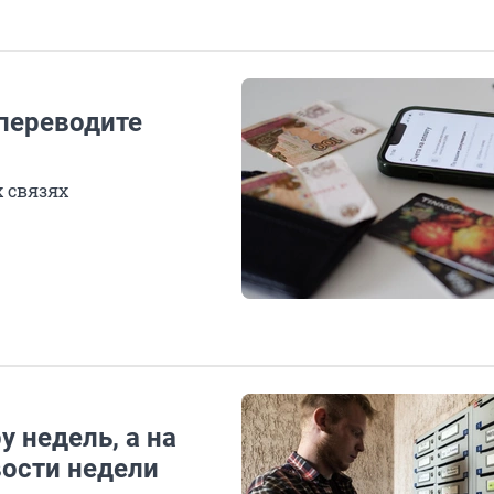
 переводите
х связях
 недель, а на
вости недели