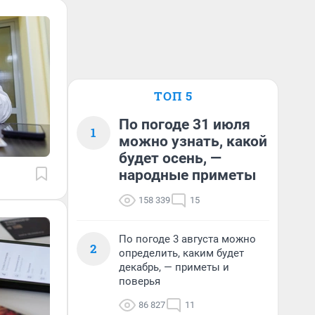
ТОП 5
По погоде 31 июля
1
можно узнать, какой
будет осень, —
народные приметы
158 339
15
По погоде 3 августа можно
2
определить, каким будет
декабрь, — приметы и
поверья
86 827
11