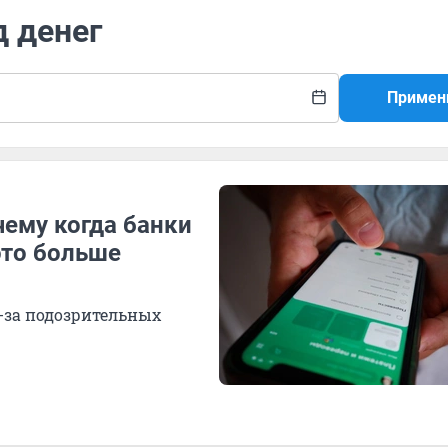
д денег
Примен
чему когда банки
это больше
з-за подозрительных