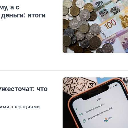
у, а с
деньги: итоги
жесточат: что
скими операциями