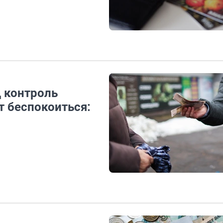
д контроль
т беспокоиться: