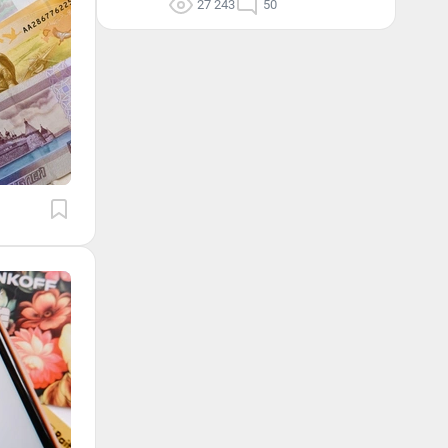
27 243
50