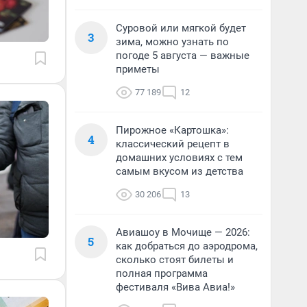
Суровой или мягкой будет
3
зима, можно узнать по
погоде 5 августа — важные
приметы
77 189
12
Пирожное «Картошка»:
4
классический рецепт в
домашних условиях с тем
самым вкусом из детства
30 206
13
Авиашоу в Мочище — 2026:
5
как добраться до аэродрома,
сколько стоят билеты и
полная программа
фестиваля «Вива Авиа!»