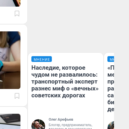
МНЕНИЕ
МНЕНИЕ
Наследие, которое
«Покуп
чудом не развалилось:
мешке»
транспортный эксперт
предпр
разнес миф о «вечных»
рассказ
советских дорогах
самом 
бизнес
дешевы
Олег Арефьев
На
Блогер, предприниматель,