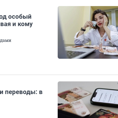
под особый
овая и кому
одами
и переводы: в