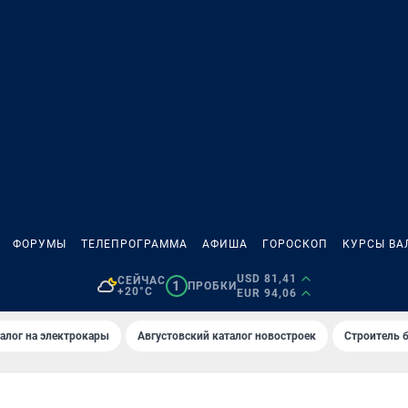
ФОРУМЫ
ТЕЛЕПРОГРАММА
АФИША
ГОРОСКОП
КУРСЫ ВА
USD 81,41
СЕЙЧАС
1
ПРОБКИ
+20°C
EUR 94,06
алог на электрокары
Августовский каталог новостроек
Строитель б