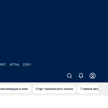
ЛЮТ
ИГРЫ
ZODY
овосибирцев в кино
Старт театрального сезона
7 грибов августа