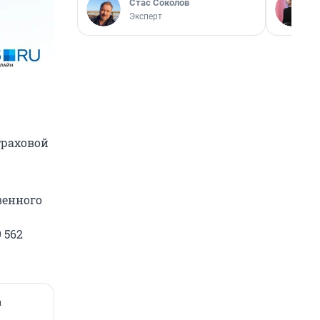
Стас Соколов
Эксперт
траховой
венного
 562
а