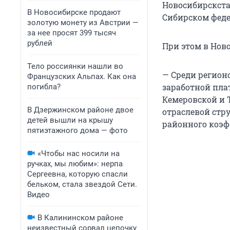
Новосибирскста
В Новосибирске продают
Сибирском федер
золотую монету из Австрии —
за нее просят 399 тысяч
рублей
При этом в Ново
Тело россиянки нашли во
— Среди регионо
Французских Альпах. Как она
заработной пла
погибла?
Кемеровской и 
В Дзержинском районе двое
отраслевой стр
детей вышли на крышу
районного коэф
пятиэтажного дома — фото
«Чтобы нас носили на
ручках, мы любим»: нерпа
Сергеевна, которую спасли
бельком, стала звездой Сети.
Видео
В Калининском районе
неизвестный сорвал цепочку