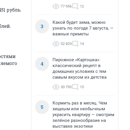
77 956
12
51 рубль.
Какой будет зима, можно
3
блей.
узнать по погоде 7 августа, —
важные приметы
52 829
14
ностями
Пирожное «Картошка»:
няемого
4
классический рецепт в
домашних условиях с тем
самым вкусом из детства
30 795
15
Кормить раз в месяц. Чем
5
хищным или необычным
украсить квартиру — смотрим
зелёное разнообразие на
выставке экзотики