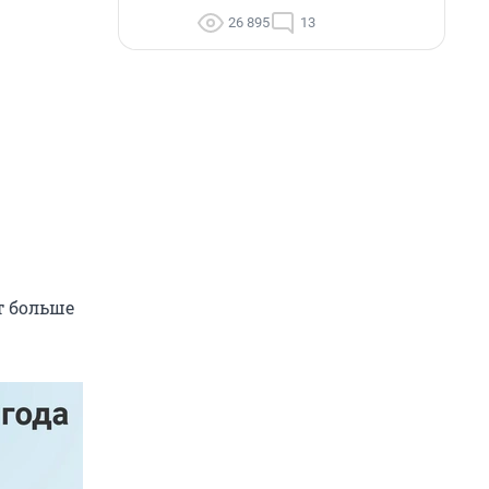
26 895
13
т больше