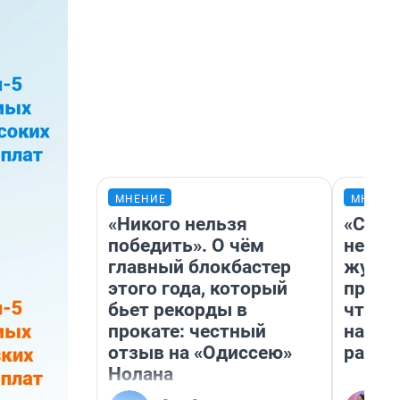
МНЕНИЕ
МНЕНИ
«Никого нельзя
«Сним
победить». О чём
немед
главный блокбастер
журна
этого года, который
пришл
бьет рекорды в
чтобы
прокате: честный
на чт
отзыв на «Одиссею»
ради 
Нолана