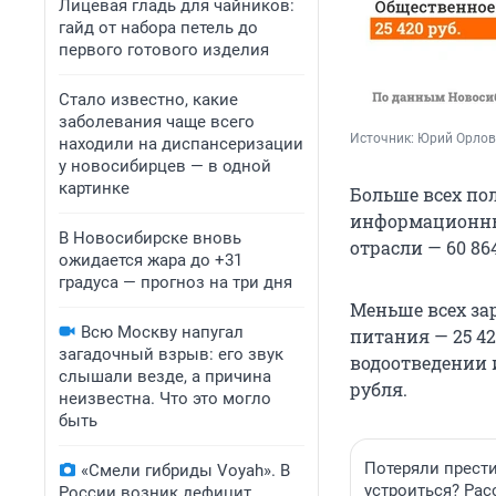
Лицевая гладь для чайников:
гайд от набора петель до
первого готового изделия
Стало известно, какие
заболевания чаще всего
Источник: 
Юрий Орлов
находили на диспансеризации
у новосибирцев — в одной
картинке
Больше всех по
информационных
В Новосибирске вновь
отрасли — 60 86
ожидается жара до +31
градуса — прогноз на три дня
Меньше всех за
Всю Москву напугал
питания — 25 4
загадочный взрыв: его звук
водоотведении и
слышали везде, а причина
рубля.
неизвестна. Что это могло
быть
Потеряли прест
«Смели гибриды Voyah». В
устроиться? Ра
России возник дефицит