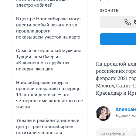
электромобилей
ЗВОНИТЕ
В центре Новосибирска могут
ввести особый режим из-за
провала дороги —
показываем участок на карте
Самый сексуальный мужчина
Турции: чем Омер из
«Клюквенного щербета»
На прошлой неде
покорил женщин
российских гор
феврале 2021 го
Новосибирские хирурги
Москву, Санкт-П
провели операцию на сердце
Краснодар и Ирк
14-летней девочке — это
четвертое вмешательство в ее
жизни
Алексан
Ведущий ко
Увезли в реабилитационный
центр: трое новосибирцев
похитили человека и
Безработица