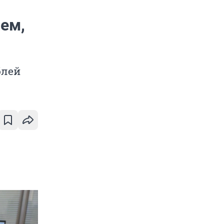
ем,
блей