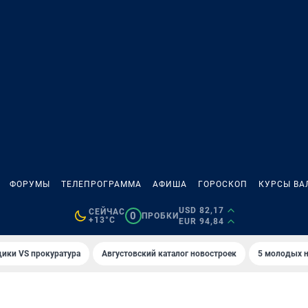
ФОРУМЫ
ТЕЛЕПРОГРАММА
АФИША
ГОРОСКОП
КУРСЫ ВА
USD 82,17
СЕЙЧАС
0
ПРОБКИ
+13°C
EUR 94,84
ики VS прокуратура
Августовский каталог новостроек
5 молодых н