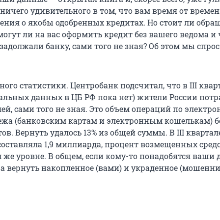
 ничего удивительного в том, что вам время от време
ения о якобы одобренных кредитах. Но стоит ли обра
огут ли на вас оформить кредит без вашего ведома и 
 задолжали банку, сами того не зная? Об этом мы спро
ого статистики. Центробанк подсчитал, что в III квар
уальных данных в ЦБ РФ пока нет) жители России потр
ей, сами того не зная. Это объем операций по электр
ежа (банковским картам и электронным кошелькам) б
ов. Вернуть удалось 13% из общей суммы. В III квартал
 составляла 1,9 миллиарда, процент возмещенных сред
 же уровне. В общем, если кому-то понадобятся ваши 
, а вернуть накопленное (вами) и украденное (мошенн