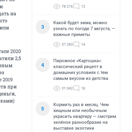
ни
78 216
12
щать на
что
Какой будет зима, можно
3
сили
узнать по погоде 7 августа, —
важные приметы
57 283
14
тале 2020
атили 2,5
Пирожное «Картошка»:
4
онным
классический рецепт в
ез
домашних условиях с тем
самым вкусом из детства
е 2019
ств при
31 042
18
деньги,
иками)
Кормить раз в месяц. Чем
5
хищным или необычным
украсить квартиру — смотрим
зелёное разнообразие на
выставке экзотики