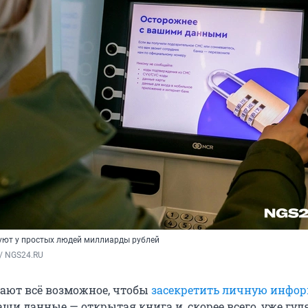
уют у простых людей миллиарды рублей
/ NGS24.RU
лают всё возможное, чтобы
засекретить личную инфо
ваши данные — открытая книга и, скорее всего, уже гу