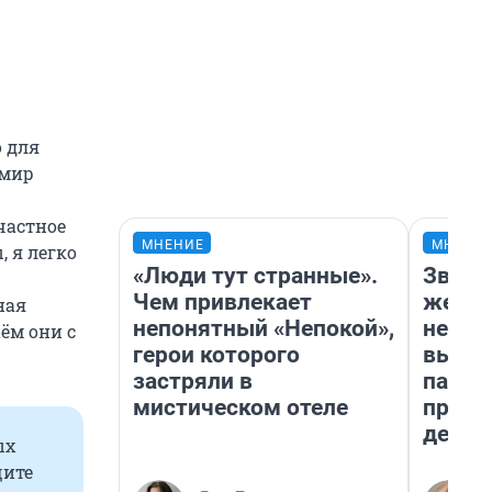
о для
амир
 частное
МНЕНИЕ
МНЕНИ
 я легко
«Люди тут странные».
Звезд
Чем привлекает
желан
ная
непонятный «Непокой»,
небес
аём они с
герои которого
выстр
застряли в
парад
мистическом отеле
прави
день
ых
щите