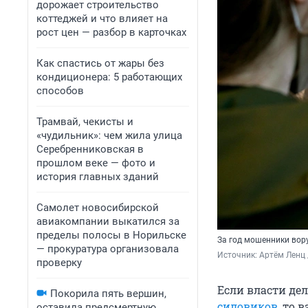
дорожает строительство
коттеджей и что влияет на
рост цен — разбор в карточках
Как спастись от жары без
кондиционера: 5 работающих
способов
Трамвай, чекисты и
«чудильник»: чем жила улица
Серебренниковская в
прошлом веке — фото и
история главных зданий
Самолет новосибирской
авиакомпании выкатился за
пределы полосы в Норильске
За год мошенники вор
— прокуратура организовала
Источник: 
Артём Ленц 
проверку
Если власти де
Покорила пять вершин,
силовиков
, то 
оставила предсмертную