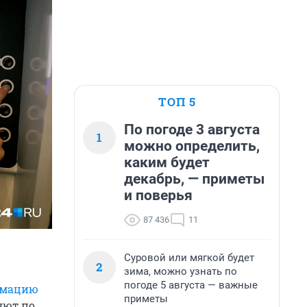
ТОП 5
По погоде 3 августа
1
можно определить,
каким будет
декабрь, — приметы
и поверья
87 436
11
Суровой или мягкой будет
2
зима, можно узнать по
погоде 5 августа — важные
рмацию
приметы
ляют по