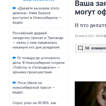
Ваша за
«Давайте вызовем этого
могут о
демона»: Найк Борзов
выступил в Новосибирске —
видео
И что делат
Российский диджей
25 марта 2021, 08:00
загадочно пропал в Таиланде
— связь с ним прервалась
накануне его дня рождения
56
коммен
От пожара до уголовного
дела. В Новосибирске сгорели
«Тойота» и «Гелендваген» —
хроника происшествия
Лося сбили на
новосибирской трассе —
видео
Спрос упал на 30-50%: как