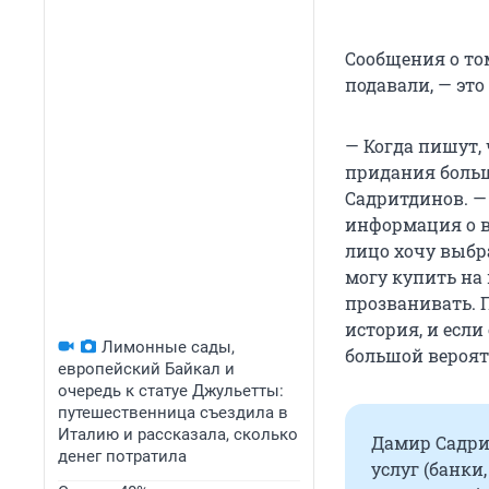
Сообщения о том
подавали, — эт
— Когда пишут, 
придания больш
Садритдинов. — 
информация о ва
лицо хочу выбра
могу купить на
прозванивать. П
история, и если
Лимонные сады,
большой вероят
европейский Байкал и
очередь к статуе Джульетты:
путешественница съездила в
Италию и рассказала, сколько
Дамир Садри
денег потратила
услуг (банки