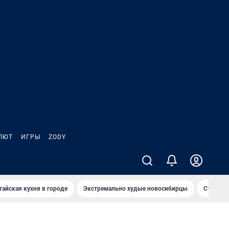
ЛЮТ
ИГРЫ
ZODY
тайская кухня в городе
Экстремально худые новосибирцы
Старт те