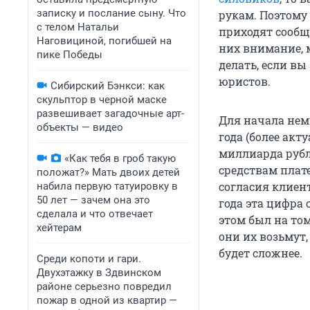
записку и послание сыну. Что
рукам. Поэтому
с телом Натальи
приходят сообщ
Наговициной, погибшей на
них внимание, м
пике Победы
делать, если вы
юристов.
Сибирский Бэнкси: как
скульптор в черной маске
развешивает загадочные арт-
Для начала немн
объекты — видео
года (более акт
миллиарда рубл
«Как тебя в гроб такую
средствам плат
положат?» Мать двоих детей
согласия клиент
набила первую татуировку в
50 лет — зачем она это
года эта цифра
сделала и что отвечает
этом был на том
хейтерам
они их возьмут
будет сложнее.
Среди копоти и гари.
Двухэтажку в Здвинском
районе серьезно повредил
пожар в одной из квартир —