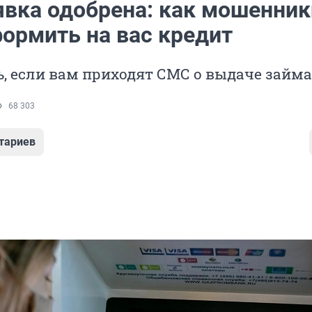
явка одобрена: как мошенник
формить на вас кредит
ь, если вам приходят СМС о выдаче займа
68 303
тариев