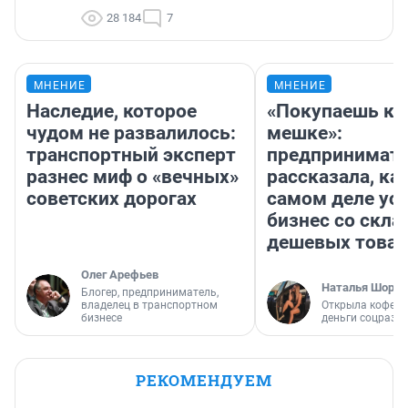
28 184
7
МНЕНИЕ
МНЕНИЕ
Наследие, которое
«Покупаешь ко
чудом не развалилось:
мешке»:
транспортный эксперт
предпринимат
разнес миф о «вечных»
рассказала, как
советских дорогах
самом деле ус
бизнес со скл
дешевых това
Олег Арефьев
Наталья Шорох
Блогер, предприниматель,
владелец в транспортном
Открыла кофейн
бизнесе
деньги соцразв
РЕКОМЕНДУЕМ