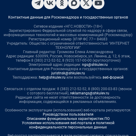
Контактные данные для Роскомнадзора и государственных органов
Сетевое издание «НГС.НОВОСТИ» (18+)
Зарегистрировано Федеральной службой по надзору в сфере связи,
информационных технологий и массовых коммуникаций (Роскомнадзор)
Регистрационный номер ЭЛ № ФС 77— 84683
Учредитель: Общество с ограниченной ответственностью "ИНТЕРНЕТ
ТЕХНОЛОГИИ"
Главный редактор: Громкова Елена Александровна
Адрес редакции: 630099, Россия, Новосибирск, ул. Ленина, д. 12, 6 этаж,
телефон 8 (383) 212-52-52, 8 (923) 157-00-00 (круглосуточно)
Электронный адрес редакции:
ngs@shkulev.ru
Контактные данные для Роскомнадзора и государственных органов:
juristnsk@shkulev.ru
Техподдержка:
help@shkulev.ru
или воспользуйтесь
веб-формой
Связаться с отделом продаж: 8 (383) 212-52-52, 8 (800) 200-03-83 (звонок
с сотового бесплатный),
reklamangs@shkulev.ru
Редакция сайта не несет ответственности за достоверность
информации, содержащейся в рекламных объявлениях.
Особенности эксплуатации (использования) веб-портала регулируются:
Руководством пользователя
Описанием функциональных характеристик ПО
Условиями использования веб-портала и политикой
конфиденциальности персональных данных
Веб-портал распространяется в виде интернет-сервиса, специальные