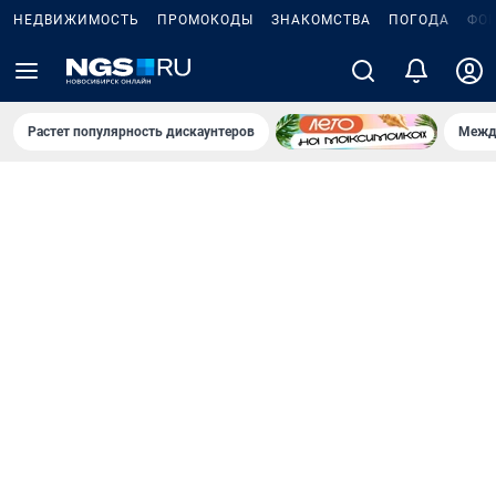
НЕДВИЖИМОСТЬ
ПРОМОКОДЫ
ЗНАКОМСТВА
ПОГОДА
ФО
Растет популярность дискаунтеров
Межд