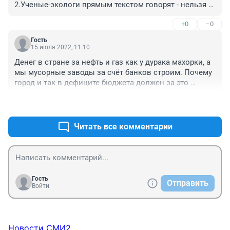
2.Ученые-экологи прямым текстом говорят - нельзя в 
Раздольном полигон делать. 

+0
–0
Прокуратура, ОБЭП, мы ждем посадок.
Гость
15 июля 2022, 11:10
Денег в стране за нефть и газ как у дурака махорки, а 
мы мусорные заводы за счёт банков строим. Почему 
город и так в дефиците бюджета должен за это 
платить втридорога! Налоги платим, в тариф 
+0
–0
закладывали строительство мусорных полигонов, и 
здрасьте! За мост , за полигон.
Читать все комментарии
Гость
Отправить
Войти
Новости СМИ2