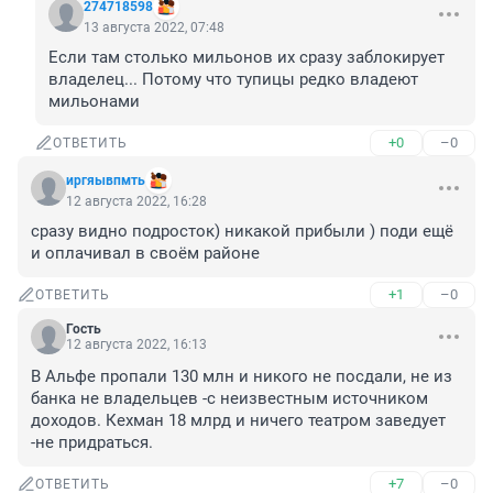
274718598
13 августа 2022, 07:48
Если там столько мильонов их сразу заблокирует 
владелец... Потому что тупицы редко владеют 
мильонами
+0
–0
ОТВЕТИТЬ
иргяывпмть
12 августа 2022, 16:28
сразу видно подросток) никакой прибыли ) поди ещё 
и оплачивал в своём районе
+1
–0
ОТВЕТИТЬ
Гость
12 августа 2022, 16:13
В Альфе пропали 130 млн и никого не посдали, не из 
банка не владельцев -с неизвестным источником 
доходов. Кехман 18 млрд и ничего театром заведует 
-не придраться.
+7
–0
ОТВЕТИТЬ