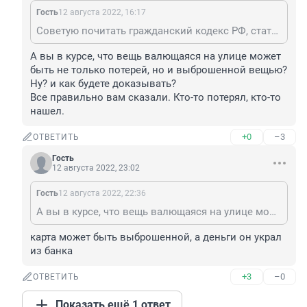
Гость
12 августа 2022, 16:17
Советую почитать гражданский кодекс РФ, статьи 227-228, касающиеся находки и порядка приобретения права собственности на находку. Всё иное - это присвоение чужого имущества в той или иной форме.
А вы в курсе, что вещь валющаяся на улице может 
быть не только потерей, но и выброшенной вещью? 
Ну? и как будете доказывать? 

Все правильно вам сказали. Кто-то потерял, кто-то 
нашел.
+0
–3
ОТВЕТИТЬ
Гость
12 августа 2022, 23:02
Гость
12 августа 2022, 22:36
А вы в курсе, что вещь валющаяся на улице может быть не только потерей, но и выброшенной вещью? Ну? и как будете доказывать? Все правильно вам сказали. Кто-то потерял, кто-то нашел.
карта может быть выброшенной, а деньги он украл 
из банка
+3
–0
ОТВЕТИТЬ
Показать ещё 1 ответ