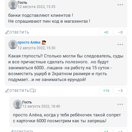
Гость
12 августа 2022, 15:35
банки подставляют клиентов !

Не спрашивают пин код в магазингах !
+0
–0
ОТВЕТИТЬ
просто Алёна
12 августа 2022, 15:30
Какая глупость!! Столько могли бы следователь, суды 
и все причастные сделать полезного. .но будут 
заниматься 6000...пацана- на работу на 15 суток - 
возместить ущерб в 2кратном размере и пусть 
подумает...и не заниматься ерундой!
+16
–3
ОТВЕТИТЬ
2
Гость
12 августа 2022, 18:40
просто Алёна, когда у тебя ребёночек такой сопрет 
с карточки 6000 посмотрим как ты запрешь!
+4
–1