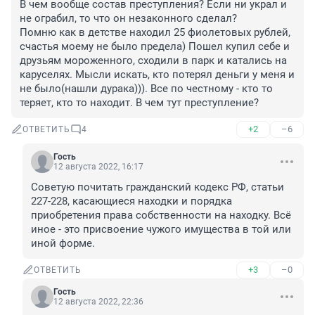
В чем вообще состав преступления? Если ни украл и 
не ограбил, то что он незаконного сделал?

Помню как в детстве находил 25 фиолетовых рублей, 
счастья моему не было предела) Пошел купил себе и 
друзьям мороженного, сходили в парк и катались на 
каруселях. Мысли искать, кто потерял деньги у меня и 
не было(нашли дурака))). Все по честному - кто то 
теряет, кто то находит. В чем тут преступление?
+2
–6
ОТВЕТИТЬ
4
Гость
12 августа 2022, 16:17
Советую почитать гражданский кодекс РФ, статьи 
227-228, касающиеся находки и порядка 
приобретения права собственности на находку. Всё 
иное - это присвоение чужого имущества в той или 
иной форме.
+3
–0
ОТВЕТИТЬ
Гость
12 августа 2022, 22:36