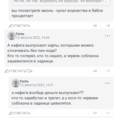
не не. не так. воровать не хорошо. не виноват? дайте ему свою карту
вы посмотрите жизнь - культ воровства и бабла 
процветает
+0
–0
ОТВЕТИТЬ
Гость
12 августа 2022, 14:43
А нафига выпускают карты, которыми можно 
оплачивать без пин кода? 

Кто то потерял, кто то нашел, а червяк соблазна 
зашевелился в заднице.
+4
–7
ОТВЕТИТЬ
4
Гость
12 августа 2022, 14:51
а нафига вообще деньги выпускают??

кто-то заработал и тратит, а у кого-то червяки 
соблазна в заднице шевелятся.
+7
–1
ОТВЕТИТЬ