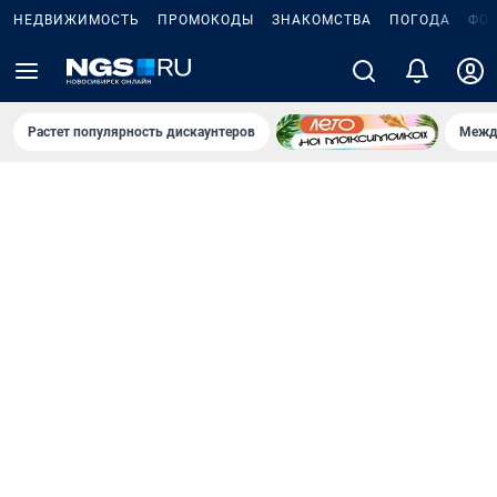
НЕДВИЖИМОСТЬ
ПРОМОКОДЫ
ЗНАКОМСТВА
ПОГОДА
ФО
Растет популярность дискаунтеров
Межд