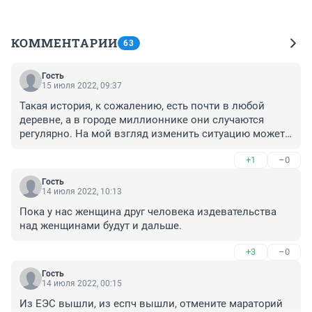
КОММЕНТАРИИ
63
Гость
15 июля 2022, 09:37
Такая история, к сожалению, есть почти в любой 
деревне, а в городе миллионнике они случаются 
регулярно. На мой взгляд изменить ситуацию может 
только одно, когда каждый убийца будет знать, что 
+1
–0
отнятая жизнь - это его жизнь тоже. Высшая мера 
должна быть, а не 12 лет с возможностью УДО.
Гость
14 июля 2022, 10:13
Пока у нас женщина друг человека издевательства 
над женщинами будут и дальше.
+3
–0
Гость
14 июля 2022, 00:15
Из ЕЭС вышли, из еспч вышли, отмените мараторий 