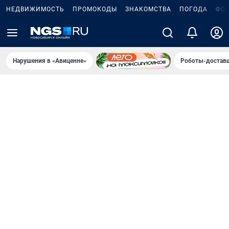
НЕДВИЖИМОСТЬ
ПРОМОКОДЫ
ЗНАКОМСТВА
ПОГОДА
ФО
Нарушения в «Авиценне»
Роботы-доставщ