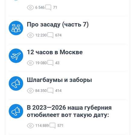
6 546
71
Про засаду (часть 7)
12 230
674
12 часов в Москве
19 080
43
Шлагбаумы и заборы
84 350
414
В 2023—2026 наша губерния
отюбилеет вот такую дату:
114 889
571