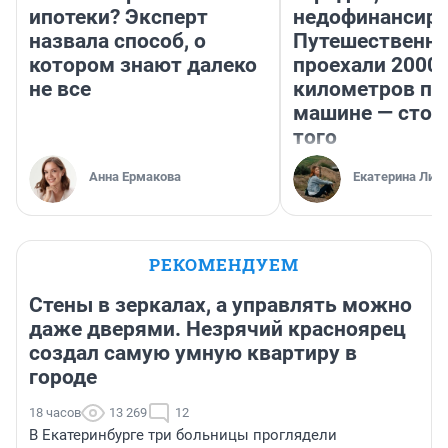
ипотеки? Эксперт
недофинансиро
назвала способ, о
Путешественн
котором знают далеко
проехали 2000
не все
километров по 
машине — стои
того
Анна Ермакова
Екатерина Лит
РЕКОМЕНДУЕМ
Стены в зеркалах, а управлять можно
даже дверями. Незрячий красноярец
создал самую умную квартиру в
городе
18 часов
13 269
12
В Екатеринбурге три больницы проглядели