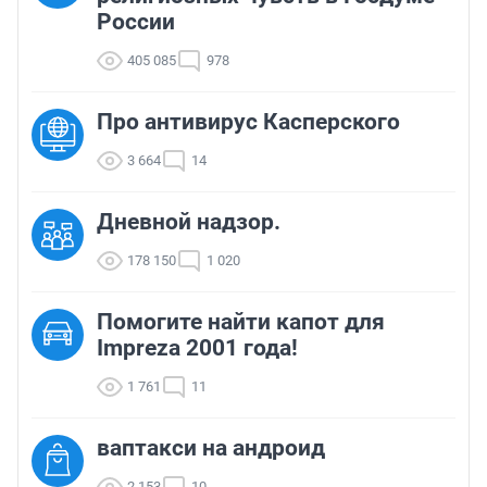
России
405 085
978
Про антивирус Касперского
3 664
14
Дневной надзор.
178 150
1 020
Помогите найти капот для
Impreza 2001 года!
1 761
11
ваптакси на андроид
2 153
10