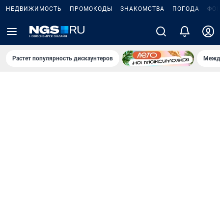
НЕДВИЖИМОСТЬ
ПРОМОКОДЫ
ЗНАКОМСТВА
ПОГОДА
ФО
Растет популярность дискаунтеров
Межд