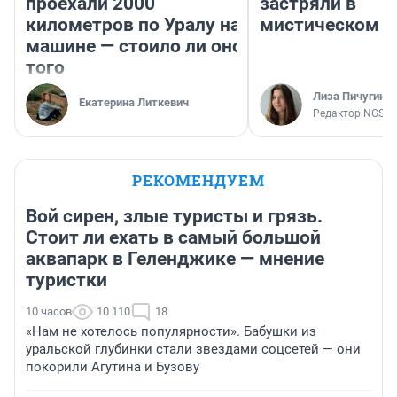
проехали 2000
застряли в
километров по Уралу на
мистическом о
машине — стоило ли оно
того
Лиза Пичугина
Екатерина Литкевич
Редактор NGS.R
РЕКОМЕНДУЕМ
Вой сирен, злые туристы и грязь.
Стоит ли ехать в самый большой
аквапарк в Геленджике — мнение
туристки
10 часов
10 110
18
«Нам не хотелось популярности». Бабушки из
уральской глубинки стали звездами соцсетей — они
покорили Агутина и Бузову