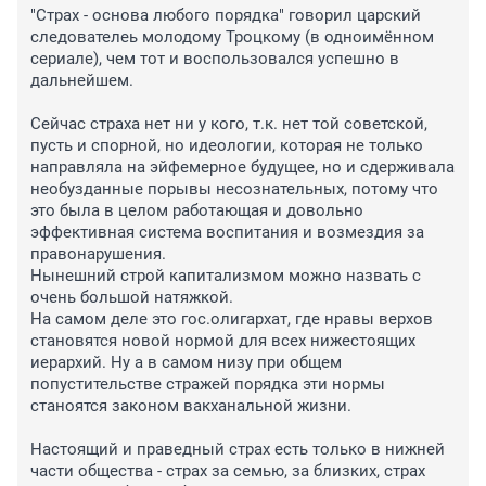
"Страх - основа любого порядка" говорил царский 
следователеь молодому Троцкому (в одноимённом 
сериале), чем тот и воспользовался успешно в 
дальнейшем.

Сейчас страха нет ни у кого, т.к. нет той советской, 
пусть и спорной, но идеологии, которая не только 
направляла на эйфемерное будущее, но и сдерживала 
необузданные порывы несознательных, потому что 
это была в целом работающая и довольно 
эффективная система воспитания и возмездия за 
правонарушения.

Нынешний строй капитализмом можно назвать с 
очень большой натяжкой.

На самом деле это гос.олигархат, где нравы верхов 
становятся новой нормой для всех нижестоящих 
иерархий. Ну а в самом низу при общем 
попустительстве стражей порядка эти нормы 
станоятся законом вакханальной жизни.

Настоящий и праведный страх есть только в нижней 
части общества - страх за семью, за близких, страх 