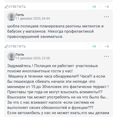
+0
–0
ОТВЕТИТЬ
Гость
11 декабря 2020, 04:44
шобла полицаев планировала разгоны митингов и 
бабусек у магазинов. Некогда профилактикой 
правонарушений заниматься.
+0
–0
ОТВЕТИТЬ
Гость
10 декабря 2020, 23:38
Задумайтесь ! Полиция не работает -участковые 
похоже инопланетные гости у нас!

 Машину в течении часа обнаружили!!! Часа!!! а если 
бы пешеходов сбивать начали эти нелюди -это 
минимум от 15 до 30человек это фактически терракт ! 
Приставы три года не могут взыскать алименты!!? 

Взыскали так может употреблять не на что было бы...

За что с нас взимают налоги -если система не 
выполняет своих обязанностей и функции???

Если автомобиль у нас не может ехать,что мы делаем 