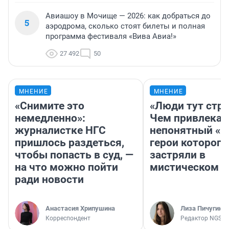
Авиашоу в Мочище — 2026: как добраться до
5
аэродрома, сколько стоят билеты и полная
программа фестиваля «Вива Авиа!»
27 492
50
МНЕНИЕ
МНЕНИЕ
«Снимите это
«Люди тут стр
немедленно»:
Чем привлекае
журналистке НГС
непонятный «Н
пришлось раздеться,
герои которого
чтобы попасть в суд, —
застряли в
на что можно пойти
мистическом о
ради новости
Анастасия Хрипушина
Лиза Пичугина
Корреспондент
Редактор NGS.R