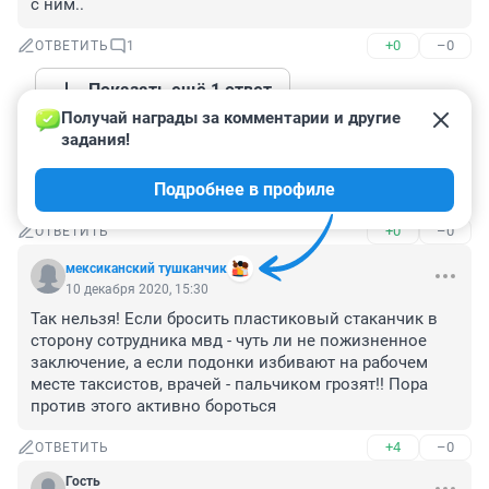
с ним..
+0
–0
ОТВЕТИТЬ
1
Показать ещё 1 ответ
Получай награды за комментарии и другие 
задания!
Гость
10 декабря 2020, 18:57
Подробнее в профиле
Малолетки получат по 3 года, 5-7 получит старший
+0
–0
ОТВЕТИТЬ
мексиканский тушканчик
10 декабря 2020, 15:30
Так нельзя! Если бросить пластиковый стаканчик в 
сторону сотрудника мвд - чуть ли не пожизненное 
заключение, а если подонки избивают на рабочем 
месте таксистов, врачей - пальчиком грозят!! Пора 
против этого активно бороться
+4
–0
ОТВЕТИТЬ
Гость