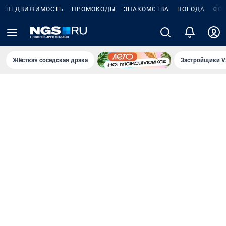
НЕДВИЖИМОСТЬ
ПРОМОКОДЫ
ЗНАКОМСТВА
ПОГОДА
ФО
Жёсткая соседская драка
Застройщики V