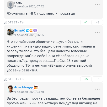
Гость
9 декабря 2020, 07:42
Журналисты НГС подставили продавца
+1
–3
ОТВЕТИТЬ
ВспыЖ
9 декабря 2020, 06:55
Что то лайтовое обвинение.....угон без цели 
хищения....на видео видно отчетливо, как пинали в 
голову толпой, это без цели нанести телесные 
повреждения?а с собой они её забрали с целью 
покатать?ау, прокуроры.......ПыСы. 23-х летний 
общался с 15-ти летними?Видимо очень высокий 
уровень развития.
+5
–0
ОТВЕТИТЬ
Фокс Малдер
9 декабря 2020, 04:50
За беспредел против старших, тем более за беспредел 
против женщины все четверо пойдут под шконку, на 