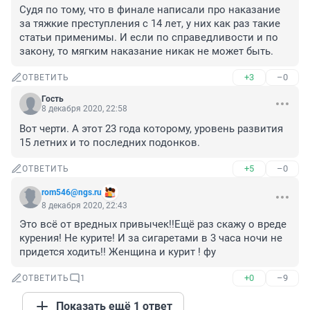
Судя по тому, что в финале написали про наказание 
за тяжкие преступления с 14 лет, у них как раз такие 
статьи применимы. И если по справедливости и по 
закону, то мягким наказание никак не может быть.
+3
–0
ОТВЕТИТЬ
Гость
8 декабря 2020, 22:58
Вот черти. А этот 23 года которому, уровень развития 
15 летних и то последних подонков.
+5
–0
ОТВЕТИТЬ
rom546@ngs.ru
8 декабря 2020, 22:43
Это всё от вредных привычек!!Ещё раз скажу о вреде 
курения! Не курите! И за сигаретами в 3 часа ночи не 
придется ходить!! Женщина и курит ! фу
+0
–9
ОТВЕТИТЬ
1
Показать ещё 1 ответ