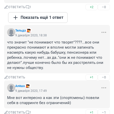
+2
–0
ОТВЕТИТЬ
1
Показать ещё 1 ответ
Тильда
9 декабря 2020, 18:38
что значит "не понимают что творят"????...все они 
прекрасно понимают и вполне могли запинать 
насмерть какую нибудь бабушку, пенсионера или 
ребенка..почему нет...ах да.."они ж не понимают что 
делают".лучше конечно было бы их расстрелять.они 
не нужны обществу.
+1
–0
ОТВЕТИТЬ
Алёша
9 декабря 2020, 17:49
Мне вот интересно а как эти (спортсмены) повели 
себя в спарринге без ограничений)
+1
–1
ОТВЕТИТЬ
1