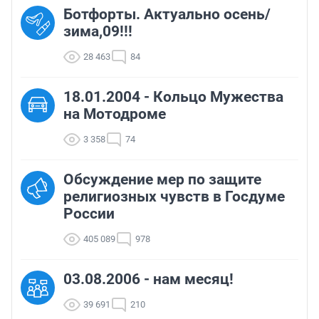
Ботфорты. Актуально осень/
зима,09!!!
28 463
84
18.01.2004 - Кольцо Мужества
на Мотодроме
3 358
74
Обсуждение мер по защите
религиозных чувств в Госдуме
России
405 089
978
03.08.2006 - нам месяц!
39 691
210