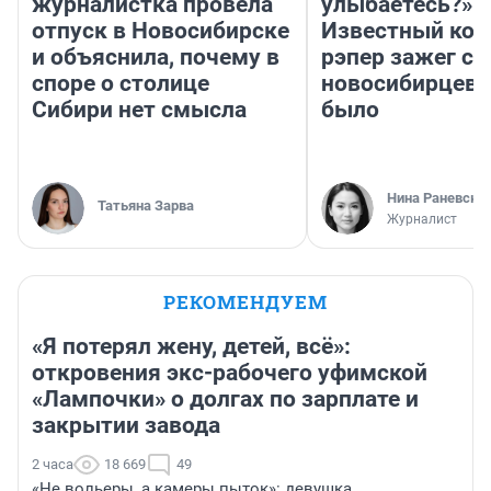
журналистка провела
улыбаетесь?»
отпуск в Новосибирске
Известный кор
и объяснила, почему в
рэпер зажег с 
споре о столице
новосибирцев: 
Сибири нет смысла
было
Нина Раневска
Татьяна Зарва
Журналист
РЕКОМЕНДУЕМ
«Я потерял жену, детей, всё»:
откровения экс-рабочего уфимской
«Лампочки» о долгах по зарплате и
закрытии завода
2 часа
18 669
49
«Не вольеры, а камеры пыток»: девушка