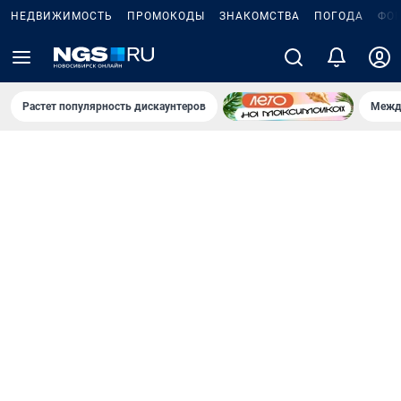
НЕДВИЖИМОСТЬ
ПРОМОКОДЫ
ЗНАКОМСТВА
ПОГОДА
ФО
Растет популярность дискаунтеров
Межд