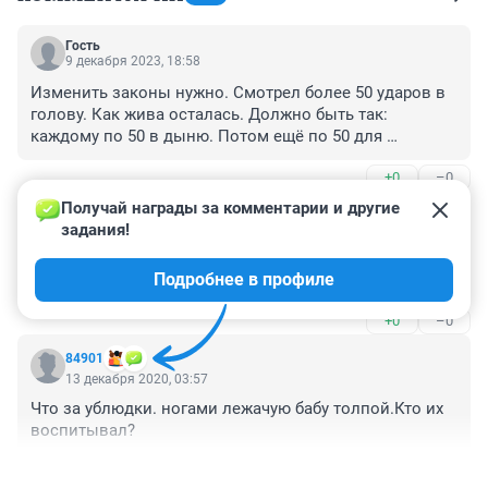
Гость
9 декабря 2023, 18:58
Изменить законы нужно. Смотрел более 50 ударов в 
голову. Как жива осталась. Должно быть так: 
каждому по 50 в дыню. Потом ещё по 50 для 
профилактики. А дальше судить. Сперва по 
+0
–0
справедливости после по закону
Получай награды за комментарии и другие 
Гость
13 декабря 2020, 12:33
задания!
15 - летка уже рецидивист! Вот они, путинятки, дети 
Подробнее в профиле
эпохи Стабильности и Вставания с колен.
+0
–0
84901
13 декабря 2020, 03:57
Что за ублюдки. ногами лежачую бабу толпой.Кто их 
воспитывал?
+0
–0