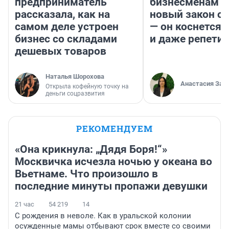
предприниматель
бизнесменам г
рассказала, как на
новый закон о 
самом деле устроен
— он коснется 
бизнес со складами
и даже репети
дешевых товаров
Наталья Шорохова
Анастасия Зав
Открыла кофейную точку на
деньги соцразвития
РЕКОМЕНДУЕМ
«Она крикнула: „Дядя Боря!“»
Москвичка исчезла ночью у океана во
Вьетнаме. Что произошло в
последние минуты пропажи девушки
21 час
54 219
14
С рождения в неволе. Как в уральской колонии
осужденные мамы отбывают срок вместе со своими