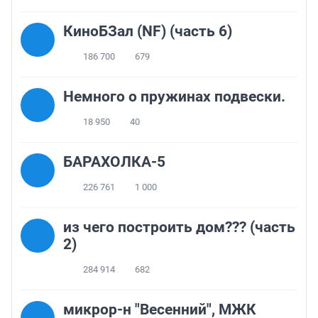
КиноБЗал (NF) (часть 6)
186 700
679
Немного о пружинах подвески.
18 950
40
БАРАХОЛКА-5
226 761
1 000
из чего построить дом??? (часть
2)
284 914
682
микрор-н "Весенний", МЖК