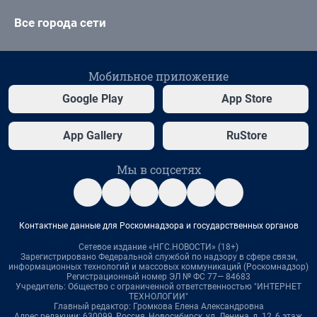
Все города сети
Мобильное приложение
Google Play
App Store
App Gallery
RuStore
Мы в соцсетях
Контактные данные для Роскомнадзора и государственных органов
Сетевое издание «НГС.НОВОСТИ» (18+)
Зарегистрировано Федеральной службой по надзору в сфере связи,
информационных технологий и массовых коммуникаций (Роскомнадзор)
Регистрационный номер ЭЛ № ФС 77— 84683
Учредитель: Общество с ограниченной ответственностью "ИНТЕРНЕТ
ТЕХНОЛОГИИ"
Главный редактор: Громкова Елена Александровна
Адрес редакции: 630099, Россия, Новосибирск, ул. Ленина, д. 12, 6 этаж,