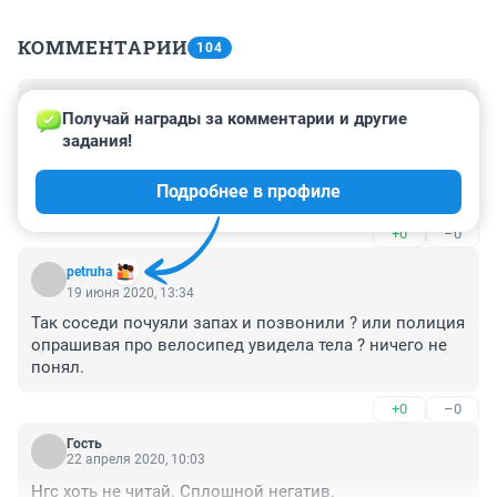
КОММЕНТАРИИ
104
Гость
4 апреля 2022, 13:08
Получай награды за комментарии и другие 
задания!
Нанёс ей 15 нажевых ранений, в итоге она 
сканчалась, отца порезал, залез ночью к нам в дом, 
Подробнее в профиле
отключил электроэнергию на подстанции
+0
–0
petruha
19 июня 2020, 13:34
Так соседи почуяли запах и позвонили ? или полиция 
опрашивая про велосипед увидела тела ? ничего не 
понял.
+0
–0
Гость
22 апреля 2020, 10:03
Нгс хоть не читай. Сплошной негатив.