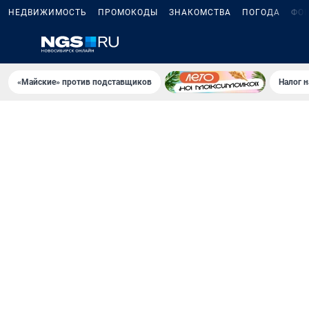
НЕДВИЖИМОСТЬ
ПРОМОКОДЫ
ЗНАКОМСТВА
ПОГОДА
ФО
«Майские» против подставщиков
Налог 