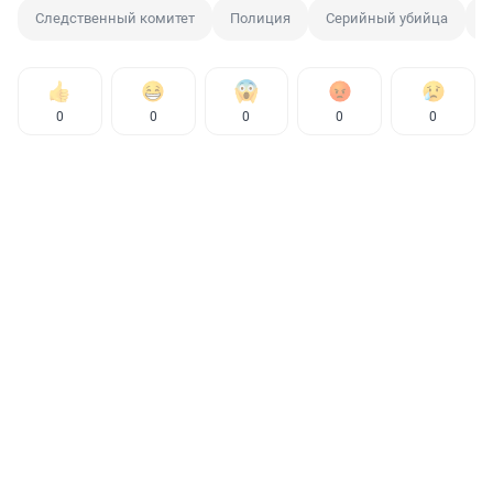
Следственный комитет
Полиция
Серийный убийца
У
0
0
0
0
0