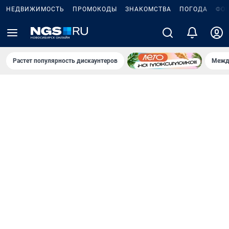
НЕДВИЖИМОСТЬ
ПРОМОКОДЫ
ЗНАКОМСТВА
ПОГОДА
ФО
Растет популярность дискаунтеров
Межд