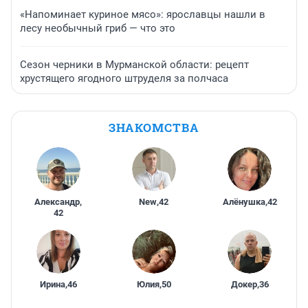
«Напоминает куриное мясо»: ярославцы нашли в
лесу необычный гриб — что это
Сезон черники в Мурманской области: рецепт
хрустящего ягодного штруделя за полчаса
ЗНАКОМСТВА
Александр
,
New
,
42
Алёнушка
,
42
42
Ирина
,
46
Юлия
,
50
Докер
,
36