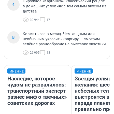
Пирожное «Картошка»: классический рецепт
4
в домашних условиях с тем самым вкусом из
детства
30 944
17
Кормить раз в месяц. Чем хищным или
5
необычным украсить квартиру — смотрим
зелёное разнообразие на выставке экзотики
26 995
13
МНЕНИЕ
МНЕНИЕ
Наследие, которое
Звезды услыш
чудом не развалилось:
желания: шест
транспортный эксперт
небесных тел
разнес миф о «вечных»
выстроятся в 
советских дорогах
параде планет 
правильно про