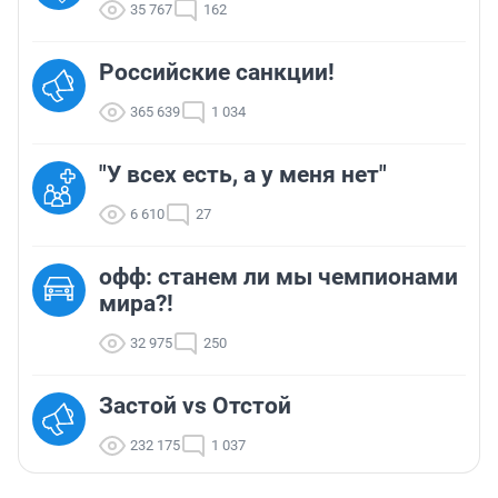
35 767
162
Российские санкции!
365 639
1 034
"У всех есть, а у меня нет"
6 610
27
офф: станем ли мы чемпионами
мира?!
32 975
250
Застой vs Отстой
232 175
1 037