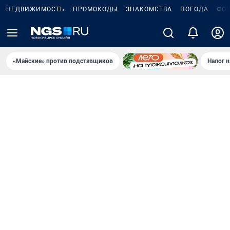
НЕДВИЖИМОСТЬ
ПРОМОКОДЫ
ЗНАКОМСТВА
ПОГОДА
ФО
«Майские» против подставщиков
Налог 