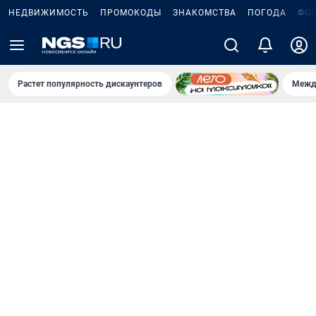
НЕДВИЖИМОСТЬ
ПРОМОКОДЫ
ЗНАКОМСТВА
ПОГОДА
ФО
Растет популярность дискаунтеров
Межд