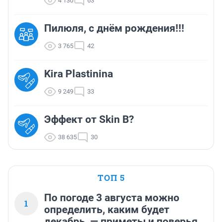
4 130
63
Пилюля, с днём рождения!!!
3 765
42
Kira Plastinina
9 249
33
Эффект от Skin B?
38 635
30
ТОП 5
По погоде 3 августа можно
1
определить, каким будет
декабрь, — приметы и поверья