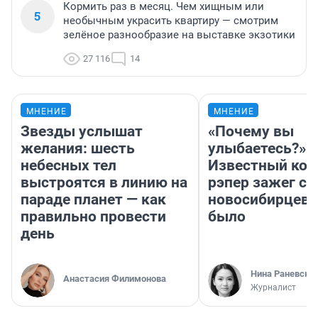
Кормить раз в месяц. Чем хищным или
5
необычным украсить квартиру — смотрим
зелёное разнообразие на выставке экзотики
27 116
14
МНЕНИЕ
МНЕНИЕ
Звезды услышат
«Почему вы
желания: шесть
улыбаетесь?»
небесных тел
Известный кор
выстроятся в линию на
рэпер зажег с 
параде планет — как
новосибирцев: 
правильно провести
было
день
Нина Раневска
Анастасия Филимонова
Журналист