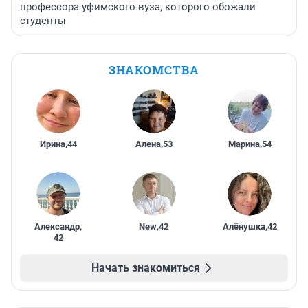
профессора уфимского вуза, которого обожали
студенты
ЗНАКОМСТВА
Ирина
,
44
Алена
,
53
Марина
,
54
Александр
,
New
,
42
Алёнушка
,
42
42
Начать знакомиться