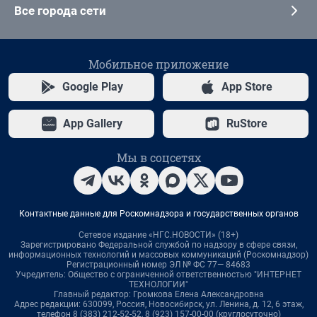
Все города сети
Мобильное приложение
Google Play
App Store
App Gallery
RuStore
Мы в соцсетях
Контактные данные для Роскомнадзора и государственных органов
Сетевое издание «НГС.НОВОСТИ» (18+)
Зарегистрировано Федеральной службой по надзору в сфере связи,
информационных технологий и массовых коммуникаций (Роскомнадзор)
Регистрационный номер ЭЛ № ФС 77— 84683
Учредитель: Общество с ограниченной ответственностью "ИНТЕРНЕТ
ТЕХНОЛОГИИ"
Главный редактор: Громкова Елена Александровна
Адрес редакции: 630099, Россия, Новосибирск, ул. Ленина, д. 12, 6 этаж,
телефон 8 (383) 212-52-52, 8 (923) 157-00-00 (круглосуточно)