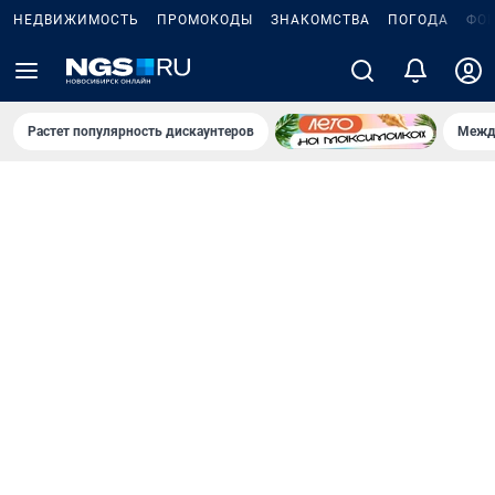
НЕДВИЖИМОСТЬ
ПРОМОКОДЫ
ЗНАКОМСТВА
ПОГОДА
ФО
Растет популярность дискаунтеров
Межд