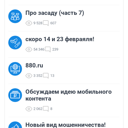
Про засаду (часть 7)
9 528
607
скоро 14 и 23 февраяля!
54 346
239
880.ru
3 352
13
Обсуждаем идею мобильного
контента
2 062
8
Новый вид мошенничества!