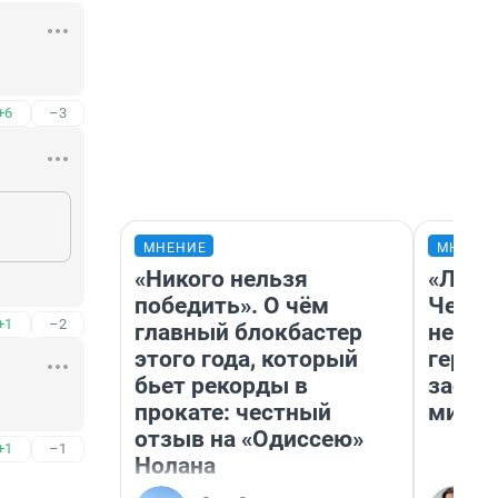
+6
–3
МНЕНИЕ
МНЕНИ
«Никого нельзя
«Люди
победить». О чём
Чем п
+1
–2
главный блокбастер
непон
этого года, который
герои
бьет рекорды в
застр
прокате: честный
мисти
отзыв на «Одиссею»
+1
–1
Нолана