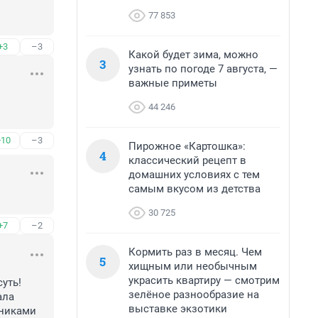
77 853
+3
–3
Какой будет зима, можно
3
узнать по погоде 7 августа, —
важные приметы
44 246
+10
–3
Пирожное «Картошка»:
4
классический рецепт в
домашних условиях с тем
самым вкусом из детства
30 725
+7
–2
Кормить раз в месяц. Чем
5
хищным или необычным
украсить квартиру — смотрим
ть! 
зелёное разнообразие на
ла 
выставке экзотики
никами 