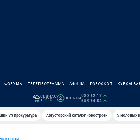
ФОРУМЫ
ТЕЛЕПРОГРАММА
АФИША
ГОРОСКОП
КУРСЫ ВА
USD 82,17
СЕЙЧАС
2
ПРОБКИ
+19°C
EUR 94,84
ики VS прокуратура
Августовский каталог новостроек
5 молодых н