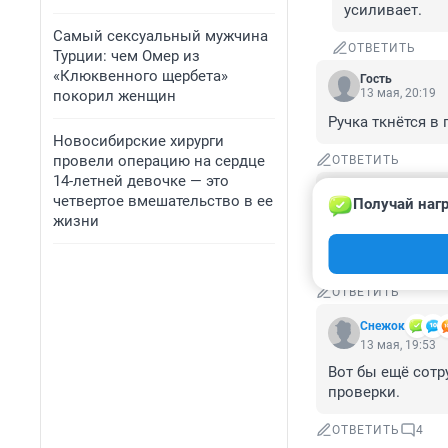
усиливает.
Самый сексуальный мужчина
ОТВЕТИТЬ
Турции: чем Омер из
«Клюквенного щербета»
Гость
13 мая, 20:19
покорил женщин
Ручка ткнётся в
Новосибирские хирурги
провели операцию на сердце
ОТВЕТИТЬ
14-летней девочке — это
Гость
четвертое вмешательство в ее
Получай нагр
13 мая, 20:04
жизни
надо у водителей
шутка юмора
ОТВЕТИТЬ
Снежoк
13 мая, 19:53
Вот бы ещё сотр
проверки.
ОТВЕТИТЬ
4