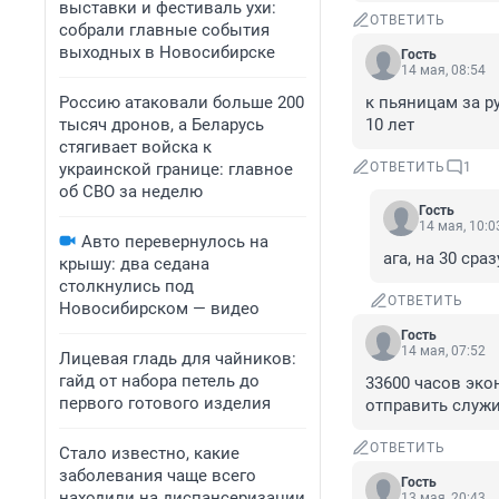
выставки и фестиваль ухи:
ОТВЕТИТЬ
собрали главные события
выходных в Новосибирске
Гость
14 мая, 08:54
Россию атаковали больше 200
к пьяницам за р
тысяч дронов, а Беларусь
10 лет
стягивает войска к
украинской границе: главное
ОТВЕТИТЬ
1
об СВО за неделю
Гость
14 мая, 10:0
Авто перевернулось на
ага, на 30 сраз
крышу: два седана
столкнулись под
ОТВЕТИТЬ
Новосибирском — видео
Гость
14 мая, 07:52
Лицевая гладь для чайников:
гайд от набора петель до
33600 часов экон
первого готового изделия
отправить служи
ОТВЕТИТЬ
Стало известно, какие
заболевания чаще всего
Гость
находили на диспансеризации
13 мая, 20:43