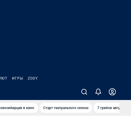
ЛЮТ
ИГРЫ
ZODY
овосибирцев в кино
Старт театрального сезона
7 грибов августа