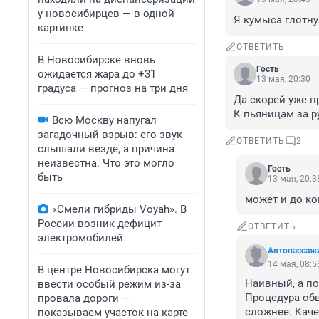
у новосибирцев — в одной
Я кумыса глотну
картинке
ОТВЕТИТЬ
В Новосибирске вновь
Гость
ожидается жара до +31
13 мая, 20:30
градуса — прогноз на три дня
Да скорей уже п
К пьяницам за р
Всю Москву напугал
загадочный взрыв: его звук
ОТВЕТИТЬ
2
слышали везде, а причина
неизвестна. Что это могло
Гость
быть
13 мая, 20:3
может и до ко
«Смели гибриды Voyah». В
России возник дефицит
ОТВЕТИТЬ
электромобилей
Автопассаж
14 мая, 08:5
В центре Новосибирска могут
Наивный, а по
ввести особый режим из-за
Процедура обв
провала дороги —
сложнее. Каче
показываем участок на карте