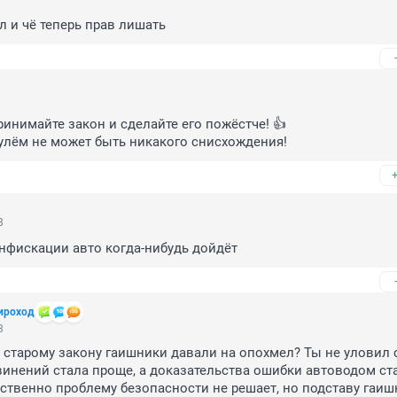
л и чё теперь прав лишать
ринимайте закон и сделайте его пожёстче! 👍

улём не может быть никакого снисхождения!
8
нфискации авто когда-нибудь дойдёт
ироход
3
 старому закону гаишники давали на опохмел? Ты не уловил су
инений стала проще, а доказательства ошибки автоводом ста
ственно проблему безопасности не решает, но подставу гаиш