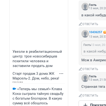
Гость
13 мая, 20:2
в какой нибуд
ОТВЕТИТЬ
10436257
13 мая, 20:3
Гость
13 мая, 20
в какой ниб
Увезли в реабилитационный
центр: трое новосибирцев
Мож в Америке
похитили человека и
заставили продать дом
ОТВЕТИТЬ
Старт продаж 3 дома ЖК
Гость
Марсель-2. Дом, небо, река!
13 мая, 21:5
Странная тяга
«Теперь мы семья!» Клава
Кока сыграла тайную свадьбу
ОТВЕТИТЬ
с богатым блогером. В какую
сумму всё обошлось
Показат