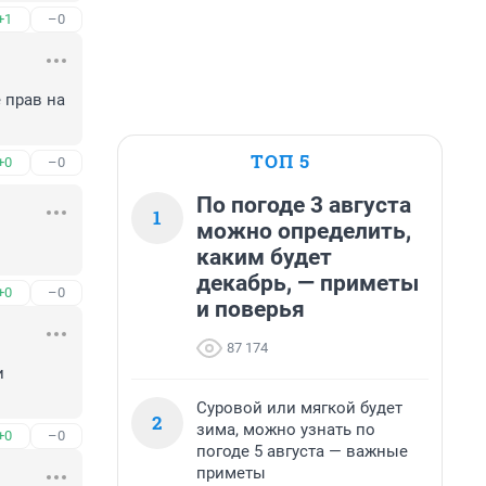
+1
–0
прав на 
ТОП 5
+0
–0
По погоде 3 августа
1
можно определить,
каким будет
декабрь, — приметы
+0
–0
и поверья
87 174
 
Суровой или мягкой будет
2
зима, можно узнать по
+0
–0
погоде 5 августа — важные
приметы