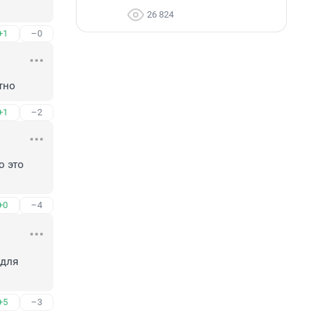
26 824
+1
–0
тно
+1
–2
 это 
+0
–4
для 
+5
–3