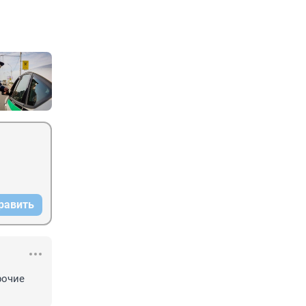
равить
очие 