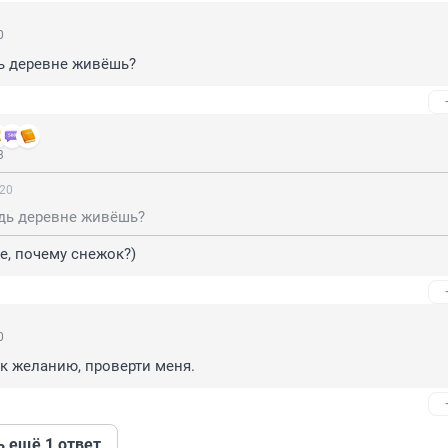
0
ь деревне живёшь?
3
:20
удь деревне живёшь?
, почему снежок?)
0
 к желанию, проверти меня.
ь ещё 1 ответ