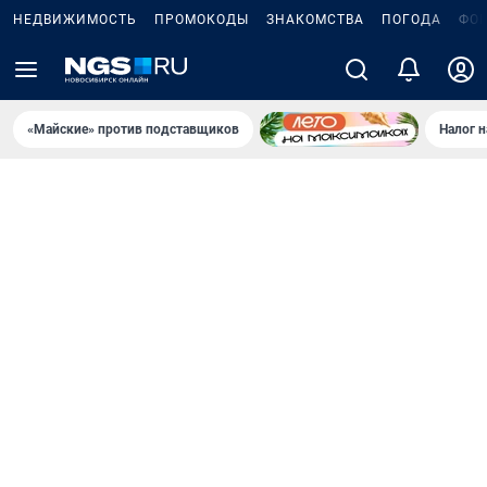
НЕДВИЖИМОСТЬ
ПРОМОКОДЫ
ЗНАКОМСТВА
ПОГОДА
ФО
«Майские» против подставщиков
Налог 