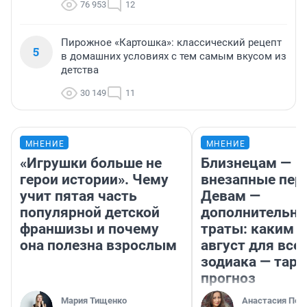
76 953
12
Пирожное «Картошка»: классический рецепт
5
в домашних условиях с тем самым вкусом из
детства
30 149
11
МНЕНИЕ
МНЕНИЕ
«Игрушки больше не
Близнецам —
герои истории». Чему
внезапные пер
учит пятая часть
Девам —
популярной детской
дополнительн
франшизы и почему
траты: каким б
она полезна взрослым
август для все
зодиака — таро
прогноз
Мария Тищенко
Анастасия Пер