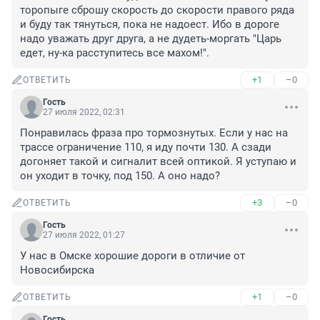
торопыге сброшу скорость до скорости правого ряда 
и буду так тянуться, пока не надоест. Ибо в дороге 
надо уважать друг друга, а не дудеть-моргать "Царь 
едет, ну-ка расступитесь все махом!".
+1
–0
ОТВЕТИТЬ
Гость
27 июля 2022, 02:31
Понравилась фраза про тормознутых. Если у нас на 
трассе ограничение 110, я иду почти 130. А сзади 
догоняет такой и сигналит всей оптикой. Я уступаю и 
он уходит в точку, под 150. А оно надо?
+3
–0
ОТВЕТИТЬ
Гость
27 июля 2022, 01:27
У нас в Омске хорошие дороги в отличие от 
Новосибирска
+1
–0
ОТВЕТИТЬ
Гость