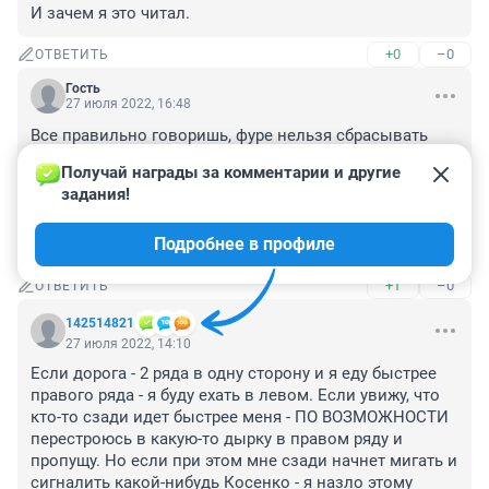
И зачем я это читал.
+0
–0
ОТВЕТИТЬ
Гость
27 июля 2022, 16:48
Все правильно говоришь, фуре нельзя сбрасывать 
скорость,иначе потом тяжело будет подниматься в 
Получай награды за комментарии и другие 
гору или разгоняться!Поэтому,можешь и подождать 
задания!
пару минут,а не возмущаться!Ты на газ надавил,и 
ушёл вперёд,а у фуры так не получится!Уважай других 
Подробнее в профиле
на дороге и не скули!!!
+1
–0
ОТВЕТИТЬ
142514821
27 июля 2022, 14:10
Если дорога - 2 ряда в одну сторону и я еду быстрее 
правого ряда - я буду ехать в левом. Если увижу, что 
кто-то сзади идет быстрее меня - ПО ВОЗМОЖНОСТИ 
перестроюсь в какую-то дырку в правом ряду и 
пропущу. Но если при этом мне сзади начнет мигать и 
сигналить какой-нибудь Косенко - я назло этому 