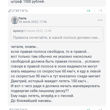
штраф 1500 рублей.
+4
–1
ОТВЕТИТЬ
Гость
26 июля 2022, 17:06
Арбитр
26 июля 2022, 12:49
Правила почитайте, в какой полосе должен находится автомобиль при езде на многополосной дороге вне населенного пункта. Кстати за нарушение расположения ТС не в своей полосе штраф 1500 рублей.
читали, знаем...

если правая полоса свободна, то в правой...

вот только там обычно не указано насколько 
свободной должна быть правая полоса... условно 
говоря в правой полосе в зоне видимости могут 
ехать машины со скоростью 60 км/ч, я еду в левой 
со скоростью 90 км/ч и тут внезапно сзади мигает 
Дмитрий, который жаждет лететь 150 км/ч...

И вот с чего ради я должна начать маневрировать 
подвергая себя лишнему риску??

Ему надо лететь, вперёд и с песней. 

До ближайшей канавы.
+1
–1