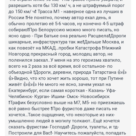
разрешить хотя бы 130 км/ ч, а не штрафуемый порог 
до 150 км/ ч❗️ Трасса М1 - наверное одна из лучших в 
России ❗️Не понятно, почему автор ехал день, я 
обычно пролетаю её 5-6 часов, ну конечно 4-5 штраф 
собираю❗️Про Белоруссию можно много писать, но 
ясно одно - При Батьке она реально Расцвела❗️Дороги 
шикарные, инфраструктура так же❗️Дальше Москва, и 
как повезёт на МКАД…пробки Катастрофа ❗️Нижний 
Новгород прекрасный город, молодец автор, не 
поленился заехал..У меня на это героизма хватило, 
всего на 2 раза за всё время, всё остальное- по 
объездной ❗️Дороги, деревни, природа Татарстана 👍👍
👍-Видно, что кто хочет жить хорошо, тот при Путине 
живёт 👍👍👍 Не много не ясно, зачем уехал на 
Екатеринбург, если самая короткая - Казань- Уфа- 
Челябинск- Курган- Ишим- Омск- Новосибирск 
❗️Трафик безусловно выше на М7, М5- но приезжаешь 
всё равно быстрее ❗️Про фуристов даже писать не 
хочется…Такое ощущение, что некоторые из них- 
умышленно людей в могилу толкают…Ещё хочется 
сказать фуристам- Господа❗️- Дороги, туалеты, и тд- 
Построили для Вас❗️- Научитесь пожалуйста, попадать 