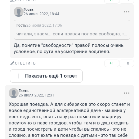
ОТВЕТИТЬ
Гость
26 июля 2022, 18:44
Гость
26 июля 2022, 17:06
читали, знаем... если правая полоса свободна, то в правой... вот только там обычно не указано насколько свободной должна быть правая полоса... условно говоря в правой полосе в зоне видимости могут ехать машины со скоростью 60 км/ч, я еду в левой со скоростью 90 км/ч и тут внезапно сзади мигает Дмитрий, который жаждет лететь 150 км/ч... И вот с чего ради я должна начать маневрировать подвергая себя лишнему риску?? Ему надо лететь, вперёд и с песней. До ближайшей канавы.
Да, понятие "свободности" правой полосы очень 
условное, по сути на усмотрение водителя.
+1
–0
ОТВЕТИТЬ
Показать ещё 1 ответ
Гость
26 июля 2022, 12:31
Хорошая поездка. А для сибиряков это скоро станет и 
вовсе единственной альтернативой даче - машина у 
всех ведь есть, снять пару раз номер или квартиру 
посуточно в паре городов, чтобы там и в душ сходить 
и город посмотреть и дети чтобы выспались - это не 
сложно, а вот ехать на поезде с детьми - это так себе 