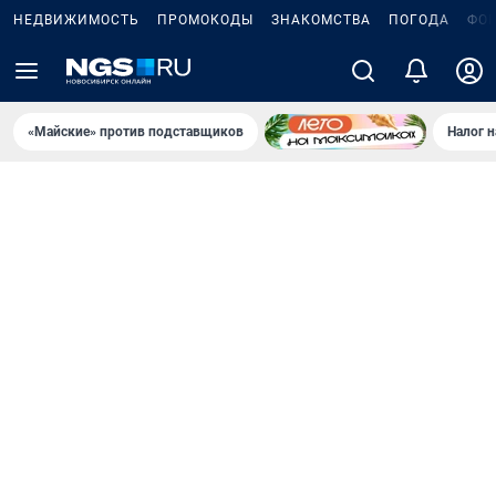
НЕДВИЖИМОСТЬ
ПРОМОКОДЫ
ЗНАКОМСТВА
ПОГОДА
ФО
«Майские» против подставщиков
Налог 