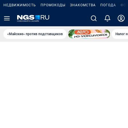
НЕДВИЖИМОСТЬ
ПРОМОКОДЫ
ЗНАКОМСТВА
ПОГОДА
ФО
«Майские» против подставщиков
Налог 