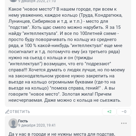
9 декабря 2020, 21:10
Какое "новое место"? В нашем городе, при всем к 
нему уважению, каждое кольцо (Труда, Кондратюка, 
Лунинцев, Сибиряков и т.д. и т.п.) - место для 
"подстав". Хоть щас смело можно нарубить. Я за 15 
найду "интеллектуала". И все по 100летней схеме - 
просто буду поворачивать по кольцу из среднего 
ряда, и 100 % какой-никбудь "интеллектуал" еще мне 
посигналит и т.д. потомучто ему (из третьего ряда) 
нужно на сьезд с кольца и он (трижды 
"интеллектуал") возмущен, что его "подрезают" 
справа!!! Хочется думать о людях лучше, но по-моему 
на законодательном уровне нужно закрепить на 
вьезде на кольцо огромными буквами (где-то на 
вьезде на кольцо) "помеха справа, гений!" . А вы 
говорите "новое место". Золотая жила! Причем 
неисчерпаемая. Даже можно с кольца не сьезжать.
+2
–0
ОТВЕТИТЬ
Гость
9 декабря 2020, 19:41
Да у нас в городе и не нужны места для подстав, 