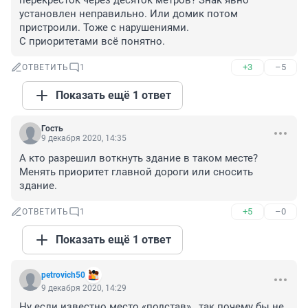
перекресток через десяток метров? Знак явно 
установлен неправильно. Или домик потом 
пристроили. Тоже с нарушениями.

С приоритетами всё понятно.
+3
–5
ОТВЕТИТЬ
1
Показать ещё 1 ответ
Гость
9 декабря 2020, 14:35
А кто разрешил воткнуть здание в таком месте? 
Менять приоритет главной дороги или сносить 
здание.
+5
–0
ОТВЕТИТЬ
1
Показать ещё 1 ответ
petrovich50
9 декабря 2020, 14:29
Ну если известно место «подстав» , так почему бы не 