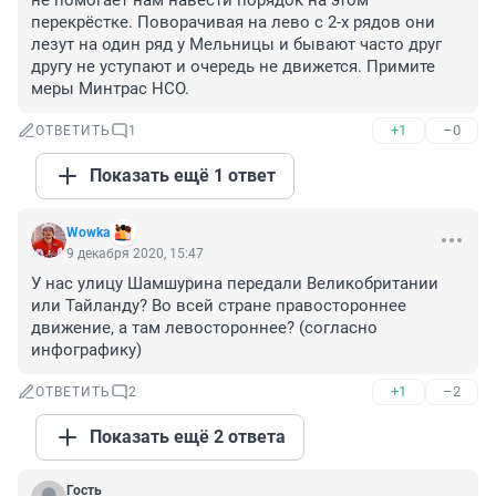
не помогает нам навести порядок на этом 
перекрёстке. Поворачивая на лево с 2-х рядов они 
лезут на один ряд у Мельницы и бывают часто друг 
другу не уступают и очередь не движется. Примите 
меры Минтрас НСО.
+1
–0
ОТВЕТИТЬ
1
Показать ещё 1 ответ
Wowka
9 декабря 2020, 15:47
У нас улицу Шамшурина передали Великобритании 
или Тайланду? Во всей стране правостороннее 
движение, а там левостороннее? (согласно 
инфографику)
+1
–2
ОТВЕТИТЬ
2
Показать ещё 2 ответа
Гость