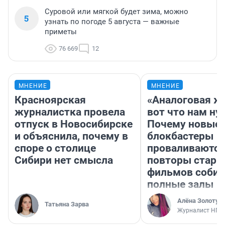
Суровой или мягкой будет зима, можно
5
узнать по погоде 5 августа — важные
приметы
76 669
12
МНЕНИЕ
МНЕНИЕ
Красноярская
«Аналоговая ж
журналистка провела
вот что нам ну
отпуск в Новосибирске
Почему новые
и объяснила, почему в
блокбастеры
споре о столице
проваливаются,
Сибири нет смысла
повторы стары
фильмов соби
полные залы
Алёна Золотух
Татьяна Зарва
Журналист НГС