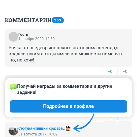
КОММЕНТАРИИ
269
Гость
1 ноября 2020, 12:50
Бочка это шедевр японского автопрома,легенда,я 
владею таким авто ,и имею возможности поменять 
,но, не хочу!
+0
–0
Гость
31 августа 2017, 21:59
Получай награды за комментарии и другие 
задания!
Тачка гопника, перчаточки на зеркало повешал, биту 
под сидушку спрятал - герой вашего времени во всей 
Подробнее в профиле
красе.
+2
–2
Сергуня-спящий красавец
31 августа 2017, 16:02