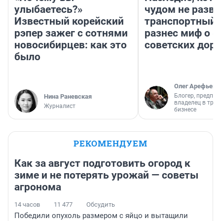
улыбаетесь?»
чудом не разва
Известный корейский
транспортный 
рэпер зажег с сотнями
разнес миф о 
новосибирцев: как это
советских доро
было
Олег Арефьев
Блогер, предпри
Нина Раневская
владелец в тра
Журналист
бизнесе
РЕКОМЕНДУЕМ
Как за август подготовить огород к
зиме и не потерять урожай — советы
агронома
14 часов
11 477
Обсудить
Победили опухоль размером с яйцо и вытащили