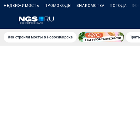
НЕДВИЖИМОСТЬ
ПРОМОКОДЫ
ЗНАКОМСТВА
ПОГОДА
ФО
Как строили мосты в Новосибирске
Траты