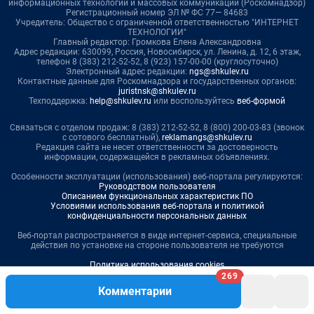
информационных технологий и массовых коммуникаций (Роскомнадзор)
Регистрационный номер ЭЛ № ФС 77— 84683
Учредитель: Общество с ограниченной ответственностью "ИНТЕРНЕТ
ТЕХНОЛОГИИ"
Главный редактор: Громкова Елена Александровна
Адрес редакции: 630099, Россия, Новосибирск, ул. Ленина, д. 12, 6 этаж,
телефон 8 (383) 212-52-52, 8 (923) 157-00-00 (круглосуточно)
Электронный адрес редакции:
ngs@shkulev.ru
Контактные данные для Роскомнадзора и государственных органов:
juristnsk@shkulev.ru
Техподдержка:
help@shkulev.ru
или воспользуйтесь
веб-формой
Связаться с отделом продаж: 8 (383) 212-52-52, 8 (800) 200-03-83 (звонок
с сотового бесплатный),
reklamangs@shkulev.ru
Редакция сайта не несет ответственности за достоверность
информации, содержащейся в рекламных объявлениях.
Особенности эксплуатации (использования) веб-портала регулируются:
Руководством пользователя
Описанием функциональных характеристик ПО
Условиями использования веб-портала и политикой
конфиденциальности персональных данных
Веб-портал распространяется в виде интернет-сервиса, специальные
действия по установке на стороне пользователя не требуются
Политика использования cookies
269
Рекомендательные системы
Комментарии
Пользовательское соглашение сервиса «Подписка без баннерной
рекламы»