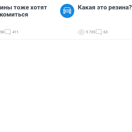
ины тоже хотят
Какая это резина?
акомиться
458
411
5 735
63