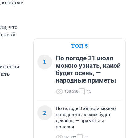
, которые
ли, что
первой
ы
ТОП 5
По погоде 31 июля
1
можно узнать, какой
вижения
будет осень, —
вить
народные приметы
158 558
15
По погоде 3 августа можно
2
определить, каким будет
декабрь, — приметы и
поверья
87 032
11