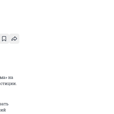
ма» на
юстиции.
вать
ний