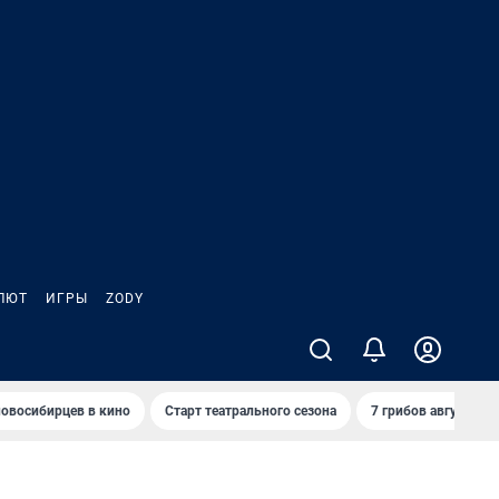
ЛЮТ
ИГРЫ
ZODY
овосибирцев в кино
Старт театрального сезона
7 грибов августа