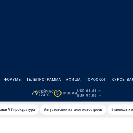
ФОРУМЫ
ТЕЛЕПРОГРАММА
АФИША
ГОРОСКОП
КУРСЫ ВА
USD 81,41
СЕЙЧАС
5
ПРОБКИ
+24°C
EUR 94,06
ики VS прокуратура
Августовский каталог новостроек
5 молодых н