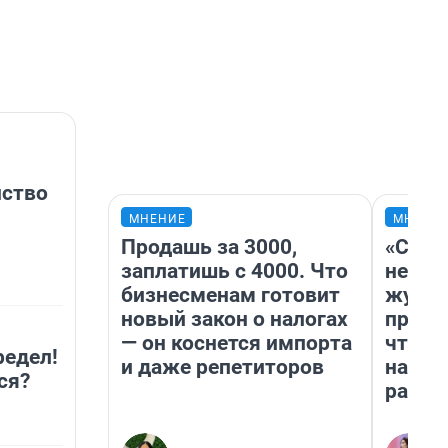
нство
МНЕНИЕ
МНЕНИ
Продашь за 3000,
«Сним
заплатишь с 4000. Что
немед
бизнесменам готовит
журна
новый закон о налогах
пришл
— он коснется импорта
чтобы
редел!
и даже репетиторов
на чт
ся?
ради 