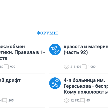
ФОРУМЫ
ажа/обмен
красота и матери
тики. Правила в 1-
(часть 92)
сте
782
999
218 498
1 000
ий дрифт
4-я больница им.
Гераськова - бесп
Кому пожаловать
34
205
12 152
45