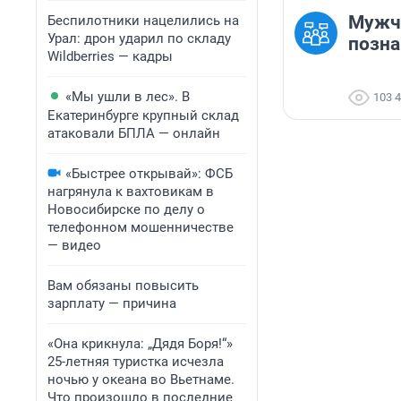
Мужч
Беспилотники нацелились на
Урал: дрон ударил по складу
позн
Wildberries — кадры
«Мы ушли в лес». В
103 
Екатеринбурге крупный склад
атаковали БПЛА — онлайн
«Быстрее открывай»: ФСБ
нагрянула к вахтовикам в
Новосибирске по делу о
телефонном мошенничестве
— видео
Вам обязаны повысить
зарплату — причина
«Она крикнула: „Дядя Боря!“»
25-летняя туристка исчезла
ночью у океана во Вьетнаме.
Что произошло в последние