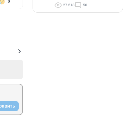
0
27 518
50
равить