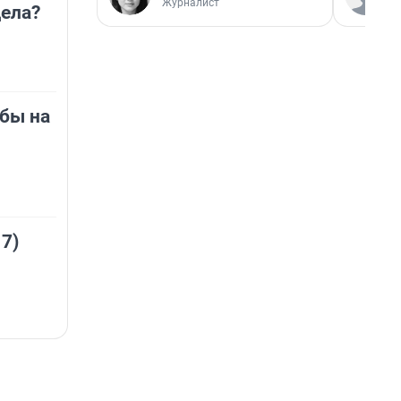
Журналист
ела?
 бы на
 7)