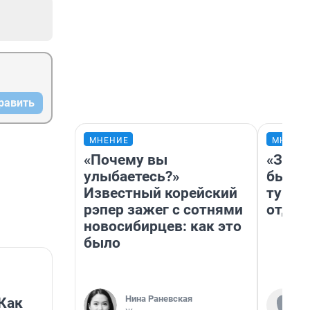
равить
МНЕНИЕ
МНЕНИ
«Почему вы
«За н
улыбаетесь?»
были 
Известный корейский
турис
рэпер зажег с сотнями
отдых
новосибирцев: как это
было
Нина Раневская
Как