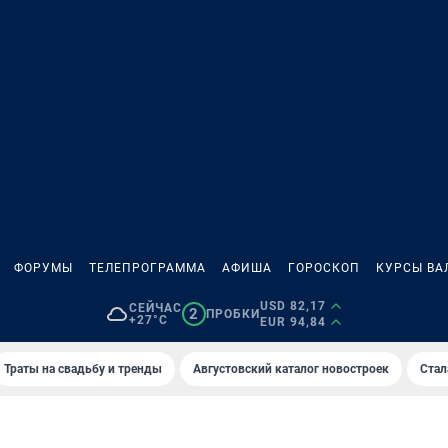
ФОРУМЫ
ТЕЛЕПРОГРАММА
АФИША
ГОРОСКОП
КУРСЫ ВА
USD 82,17
СЕЙЧАС
2
ПРОБКИ
+27°C
EUR 94,84
Траты на свадьбу и тренды
Августовский каталог новостроек
Стал