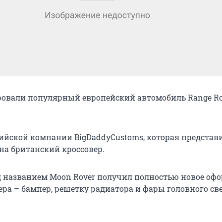
овали популярный европейский автомобиль Range Ro
дийской компании BigDaddyCustoms, которая представи
 на британский кроссовер.
 названием Moon Rover получил полностью новое оф
ра – бампер, решетку радиатора и фары головного све