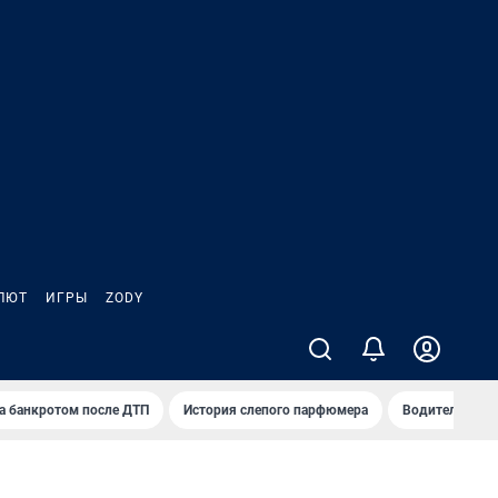
ЛЮТ
ИГРЫ
ZODY
а банкротом после ДТП
История слепого парфюмера
Водители пер