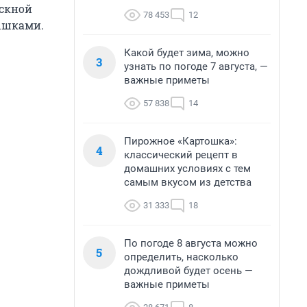
ускной
78 453
12
ышками.
Какой будет зима, можно
3
узнать по погоде 7 августа, —
важные приметы
57 838
14
Пирожное «Картошка»:
4
классический рецепт в
домашних условиях с тем
самым вкусом из детства
31 333
18
По погоде 8 августа можно
5
определить, насколько
дождливой будет осень —
важные приметы