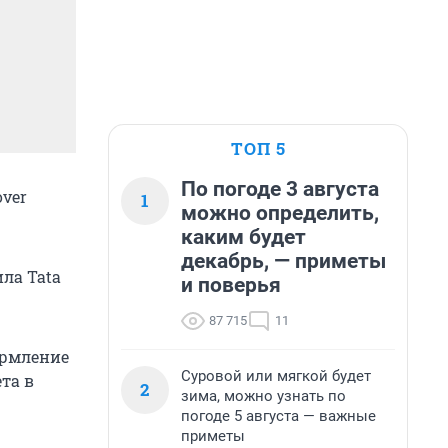
ТОП 5
По погоде 3 августа
ver
1
можно определить,
каким будет
декабрь, — приметы
ла Tata
и поверья
87 715
11
ормление
Суровой или мягкой будет
та в
2
зима, можно узнать по
погоде 5 августа — важные
приметы