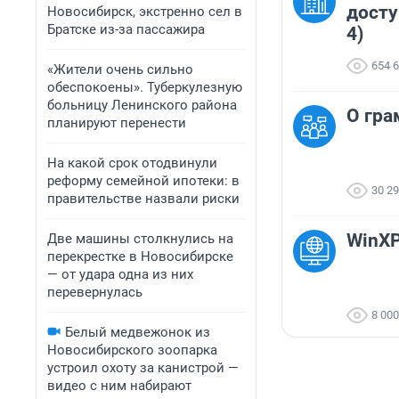
досту
Новосибирск, экстренно сел в
Братске из-за пассажира
4)
654 
«Жители очень сильно
обеспокоены». Туберкулезную
больницу Ленинского района
О гра
планируют перенести
На какой срок отодвинули
реформу семейной ипотеки: в
30 2
правительстве назвали риски
WinX
Две машины столкнулись на
перекрестке в Новосибирске
— от удара одна из них
перевернулась
8 000
Белый медвежонок из
Новосибирского зоопарка
устроил охоту за канистрой —
видео с ним набирают