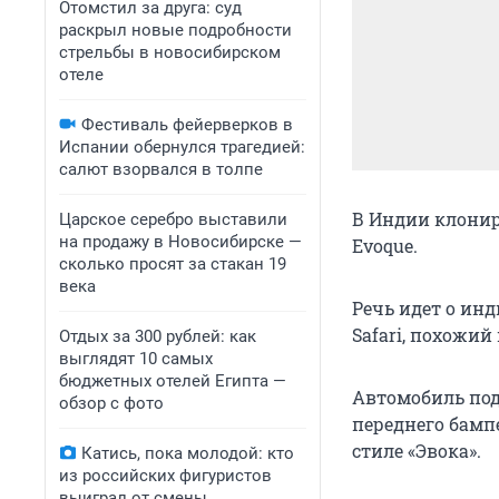
Отомстил за друга: суд
раскрыл новые подробности
стрельбы в новосибирском
отеле
Фестиваль фейерверков в
Испании обернулся трагедией:
салют взорвался в толпе
В Индии клонир
Царское серебро выставили
на продажу в Новосибирске —
Evoque.
сколько просят за стакан 19
века
Речь идет о ин
Safari, похожий
Отдых за 300 рублей: как
выглядят 10 самых
бюджетных отелей Египта —
Автомобиль под
обзор с фото
переднего бампе
стиле «Эвока».
Катись, пока молодой: кто
из российских фигуристов
выиграл от смены