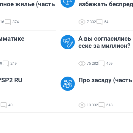
пное жилье (часть
избежать беспред
616
874
7 302
54
мматике
А вы согласились
секс за миллион?
99
249
75 282
459
PSP2 RU
Про засаду (часть
40
10 332
618