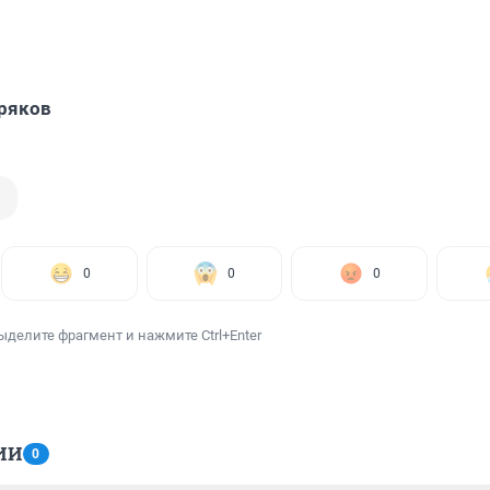
ряков
0
0
0
ыделите фрагмент и нажмите Ctrl+Enter
ИИ
0