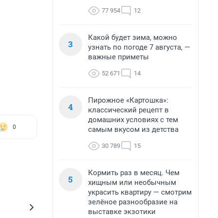
77 954
12
Какой будет зима, можно
3
узнать по погоде 7 августа, —
важные приметы
52 671
14
Пирожное «Картошка»:
4
классический рецепт в
домашних условиях с тем
0
самым вкусом из детства
30 789
15
Кормить раз в месяц. Чем
5
хищным или необычным
украсить квартиру — смотрим
зелёное разнообразие на
выставке экзотики