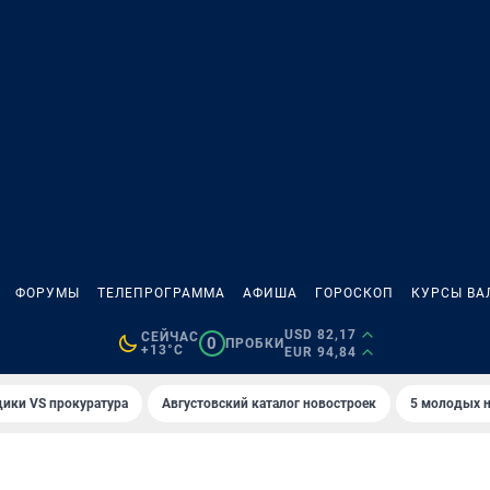
ФОРУМЫ
ТЕЛЕПРОГРАММА
АФИША
ГОРОСКОП
КУРСЫ ВА
USD 82,17
СЕЙЧАС
0
ПРОБКИ
+13°C
EUR 94,84
ики VS прокуратура
Августовский каталог новостроек
5 молодых н