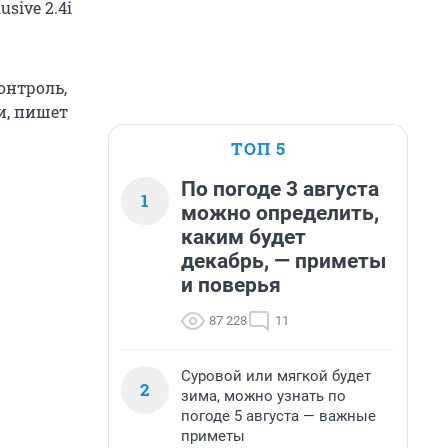
sive 2.4i
онтроль,
и, пишет
ТОП 5
По погоде 3 августа
1
можно определить,
каким будет
декабрь, — приметы
и поверья
87 228
11
Суровой или мягкой будет
2
зима, можно узнать по
погоде 5 августа — важные
приметы