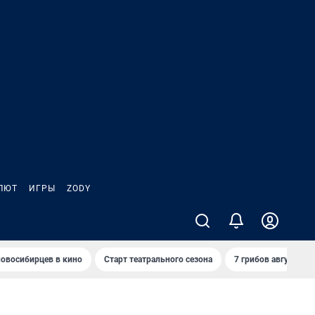
ЛЮТ
ИГРЫ
ZODY
овосибирцев в кино
Старт театрального сезона
7 грибов августа