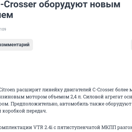
C-Crosser оборудуют новым
лем
109
 комментарий
itroеn расширит линейку двигателей C-Crosser боле
нзиновым мотором объемом 2,4 л. Силовой агрегат ос
ом. Предположительно, автомобиль также оборудуют
 коробкой передач.
омплектации VTR 2.4i с пятиступенчатой МКПП разгон