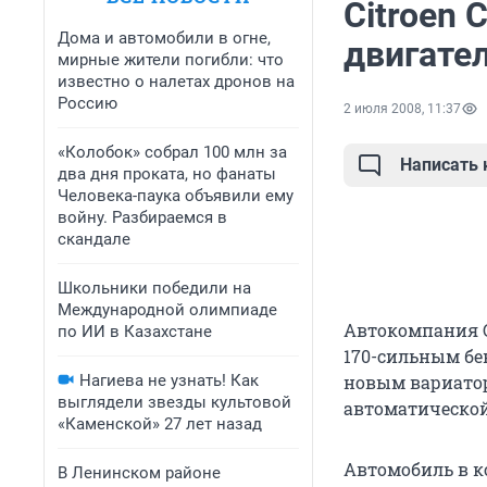
Citroеn 
Дома и автомобили в огне,
двигате
мирные жители погибли: что
известно о налетах дронов на
Россию
2 июля 2008, 11:37
«Колобок» собрал 100 млн за
Написать
два дня проката, но фанаты
Человека-паука объявили ему
войну. Разбираемся в
скандале
Школьники победили на
Международной олимпиаде
Автокомпания C
по ИИ в Казахстане
170-сильным бе
Нагиева не узнать! Как
новым вариатор
выглядели звезды культовой
автоматической
«Каменской» 27 лет назад
Автомобиль в к
В Ленинском районе