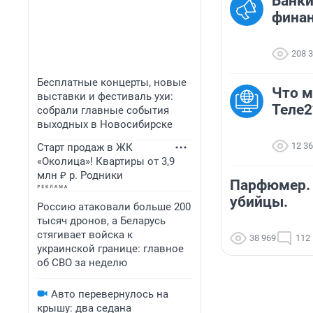
Банки
финан
208 
Бесплатные концерты, новые
Что м
выставки и фестиваль ухи:
Теле2
собрали главные события
выходных в Новосибирске
12 3
Старт продаж в ЖК
«Околица»! Квартиры от 3,9
млн ₽ р. Родники
Парфюмер. 
убийцы.
Россию атаковали больше 200
тысяч дронов, а Беларусь
стягивает войска к
38 969
112
украинской границе: главное
об СВО за неделю
Авто перевернулось на
крышу: два седана