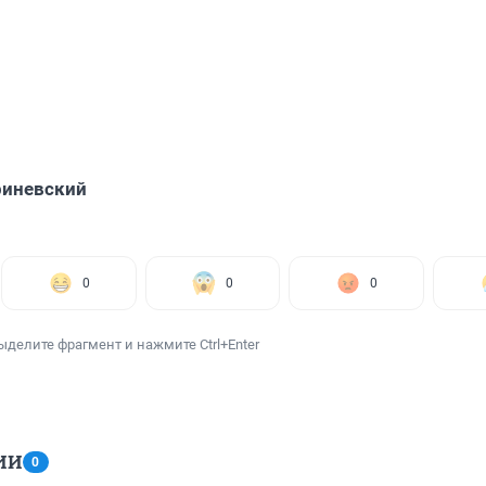
риневский
0
0
0
ыделите фрагмент и нажмите Ctrl+Enter
ИИ
0