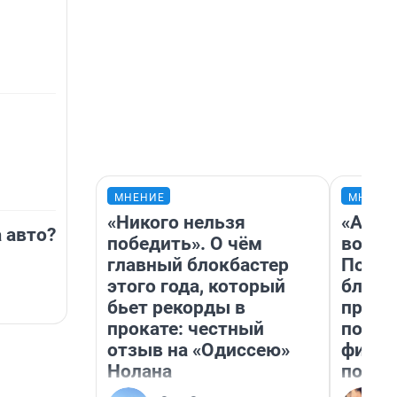
МНЕНИЕ
МНЕНИ
«Никого нельзя
«Анал
а авто?
победить». О чём
вот ч
главный блокбастер
Почем
этого года, который
блокб
бьет рекорды в
прова
прокате: честный
повто
отзыв на «Одиссею»
фильм
Нолана
полны