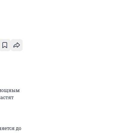
е мощным
настят
яется до