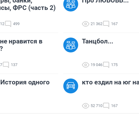
ры, банки,
Про ЛЮБОВЬ...
сы, ФРС (часть 2)
312
499
21 362
167
не нравится в
Танцбол...
?
67
137
19 046
175
История одного
кто ездил на юг н
52 710
167