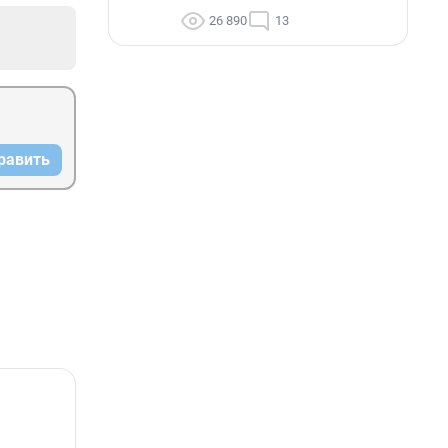
26 890
13
равить