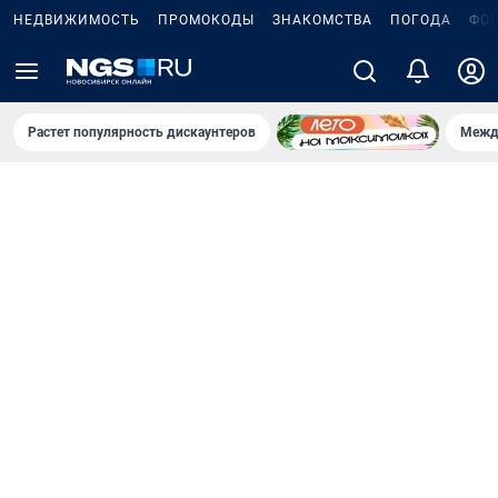
НЕДВИЖИМОСТЬ
ПРОМОКОДЫ
ЗНАКОМСТВА
ПОГОДА
ФО
Растет популярность дискаунтеров
Межд