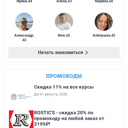
Ирина
,
44
Алена
,
53
Марина
,
54
Александр
,
New
,
42
Алёнушка
,
42
42
Начать знакомиться
ПРОМОКОДЫ
Скидка 11% на все курсы
До 31 августа, 2026
ROSTIC'S - скидка 20% по
промокоду на любой заказ от
3199₽!