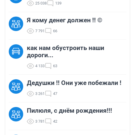
25 038
139
Я кому денег должен !! ©
7 791
66
как нам обустроить наши
дороги...
4 133
63
Дедушки !! Они уже побежали !
3 261
47
Пилюля, с днём рождения!!!
3 781
42