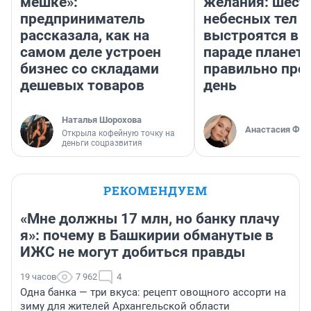
мешке»:
желания: шест
предприниматель
небесных тел
рассказала, как на
выстроятся в 
самом деле устроен
параде планет 
бизнес со складами
правильно про
дешевых товаров
день
Наталья Шорохова
Анастасия Фил
Открыла кофейную точку на
деньги соцразвития
РЕКОМЕНДУЕМ
«Мне должны 17 млн, но банку плачу
я»: почему в Башкирии обманутые в
ИЖС не могут добиться правды
19 часов
7 962
4
Одна банка — три вкуса: рецепт овощного ассорти на
зиму для жителей Архангельской области