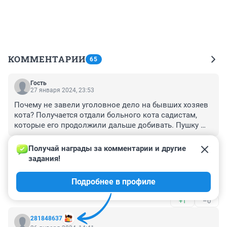
КОММЕНТАРИИ
65
Гость
27 января 2024, 23:53
Почему не завели уголовное дело на бывших хозяев 
кота? Получается отдали больного кота садистам, 
которые его продолжили дальше добивать. Пушку 
желаю конечно выжить, найти любящих хозяев и 
+3
–0
комфортно прожить остаток своей жизни.
Получай награды за комментарии и другие 
задания!
Гость
26 января 2024, 16:05
Подробнее в профиле
Животные лучше людей-100 процентов‼️
+1
–0
281848637