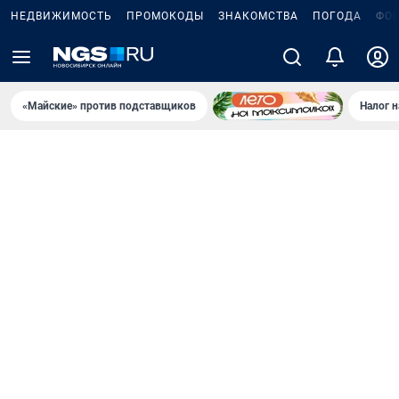
НЕДВИЖИМОСТЬ
ПРОМОКОДЫ
ЗНАКОМСТВА
ПОГОДА
ФО
«Майские» против подставщиков
Налог 