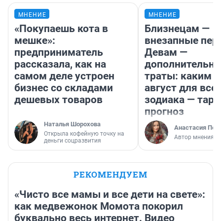
МНЕНИЕ
МНЕНИЕ
«Покупаешь кота в
Близнецам —
мешке»:
внезапные пер
предприниматель
Девам —
рассказала, как на
дополнительн
самом деле устроен
траты: каким б
бизнес со складами
август для все
дешевых товаров
зодиака — таро
прогноз
Наталья Шорохова
Анастасия Пер
Открыла кофейную точку на
Автор мнения
деньги соцразвития
РЕКОМЕНДУЕМ
«Чисто все мамы и все дети на свете»:
как медвежонок Момота покорил
буквально весь интернет. Видео