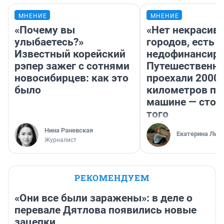
МНЕНИЕ
МНЕНИЕ
«Почему вы
«Нет некрасив
улыбаетесь?»
городов, есть
Известный корейский
недофинансиро
рэпер зажег с сотнями
Путешественн
новосибирцев: как это
проехали 2000
было
километров по 
машине — стои
того
Нина Раневская
Екатерина Лит
Журналист
РЕКОМЕНДУЕМ
«Они все были заражены»: в деле о
перевале Дятлова появились новые
зацепки