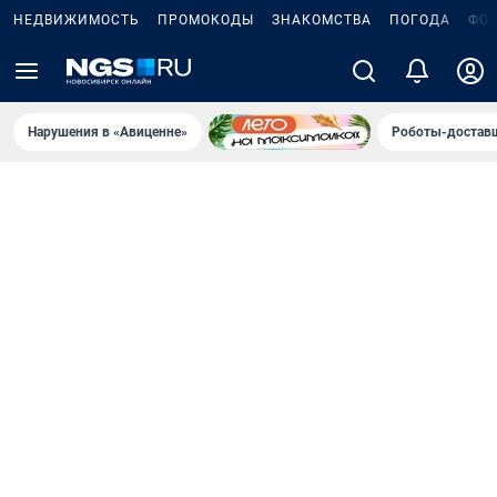
НЕДВИЖИМОСТЬ
ПРОМОКОДЫ
ЗНАКОМСТВА
ПОГОДА
ФО
Нарушения в «Авиценне»
Роботы-доставщ