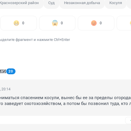
Краснозерский район
Суд
Незаконная добыча
Косуля
0
0
0
ыделите фрагмент и нажмите Ctrl+Enter
ИИ
20
, 20:14
ниматься спасением косули, вынес бы ее за пределы огорода 
то заведует охотохозяйством, а потом бы позвонил туда, кто л