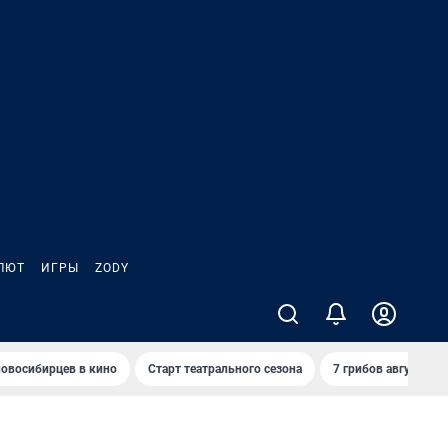
ЛЮТ
ИГРЫ
ZODY
овосибирцев в кино
Старт театрального сезона
7 грибов августа