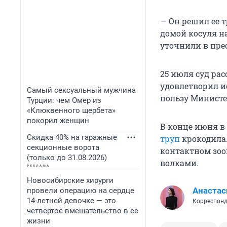
— Он решил ее 
домой косуля на
уточнили в прес
25 июля суд ра
удовлетворил и
Самый сексуальный мужчина
пользу Министе
Турции: чем Омер из
«Клюквенного щербета»
покорил женщин
В конце июня в
Скидка 40% на гаражные
труп
крокодила
секционные ворота
контактном зоо
(только до 31.08.2026)
волками.
Новосибирские хирурги
Анастас
провели операцию на сердце
14-летней девочке — это
Корреспонд
четвертое вмешательство в ее
жизни