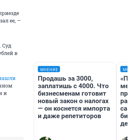
приезде
ал ее, —
. Суд
ублей в
МНЕНИЕ
МНЕНИ
Продашь за 3000,
«Поку
нашли
заплатишь с 4000. Что
мешке
ичном
бизнесменам готовит
предп
и и
новый закон о налогах
расска
— он коснется импорта
самом
и даже репетиторов
бизне
дешев