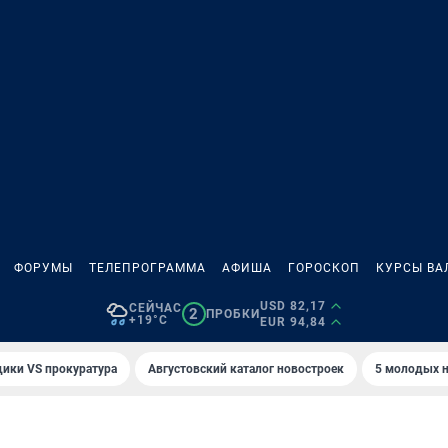
ФОРУМЫ
ТЕЛЕПРОГРАММА
АФИША
ГОРОСКОП
КУРСЫ ВА
USD 82,17
СЕЙЧАС
2
ПРОБКИ
+19°C
EUR 94,84
ики VS прокуратура
Августовский каталог новостроек
5 молодых н