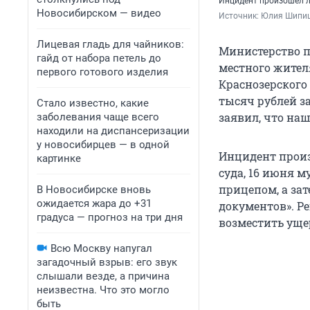
Инцидент произошел л
Новосибирском — видео
Источник: 
Юлия Шипиц
Лицевая гладь для чайников:
Министерство п
гайд от набора петель до
местного жител
первого готового изделия
Краснозерского 
тысяч рублей з
Стало известно, какие
заявил, что на
заболевания чаще всего
находили на диспансеризации
у новосибирцев — в одной
Инцидент произ
картинке
суда, 16 июня 
прицепом, а зат
В Новосибирске вновь
ожидается жара до +31
документов». Р
градуса — прогноз на три дня
возместить уще
Всю Москву напугал
загадочный взрыв: его звук
слышали везде, а причина
неизвестна. Что это могло
быть