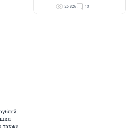
26 826
13
рублей.
ешил
а также