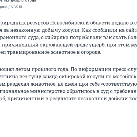
етом прошлого года
ина / NGS.RU
риродных ресурсов Новосибирской области подало в с
я за незаконную добычу косули. Как сообщили на сайт
районного суда, с сибиряка потребовали взыскать боле
а причиненный окружающей среде ущерб, при этом 
шел травмированное животное в огороде.
ошел летом прошлого года. По информации пресс-сл
мужчина вез тушу самца сибирской косули на мотоблок
ем разделал животное, не имея при себе «соответству
егиональное министерство обратилось в суд с требова
рб, причиненный в результате незаконной добычи кос