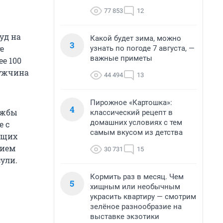
77 853
12
уд на
Какой будет зима, можно
3
е
узнать по погоде 7 августа, —
важные приметы
е 100
мужчина
44 494
13
Пирожное «Картошка»:
4
ужбы
классический рецепт в
домашних условиях с тем
е с
самым вкусом из детства
ющих
нием
30 731
15
ули.
Кормить раз в месяц. Чем
5
хищным или необычным
украсить квартиру — смотрим
зелёное разнообразие на
выставке экзотики