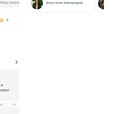
Вред природе
Анастасия Завгородняя
0
и 
овит 
+0
–0