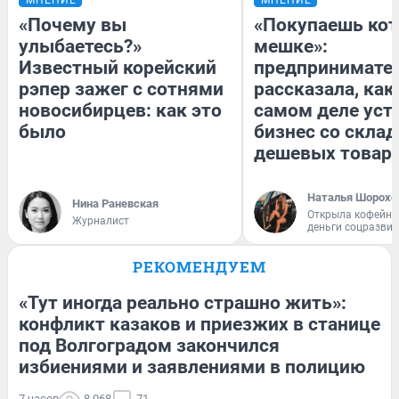
МНЕНИЕ
МНЕНИЕ
«Почему вы
«Покупаешь кот
улыбаетесь?»
мешке»:
Известный корейский
предпринимате
рэпер зажег с сотнями
рассказала, как
новосибирцев: как это
самом деле уст
было
бизнес со скла
дешевых товар
Наталья Шорохо
Нина Раневская
Открыла кофейну
Журналист
деньги соцразви
РЕКОМЕНДУЕМ
«Тут иногда реально страшно жить»:
конфликт казаков и приезжих в станице
под Волгоградом закончился
избиениями и заявлениями в полицию
7 часов
8 068
71