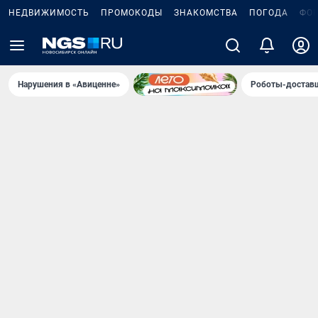
НЕДВИЖИМОСТЬ
ПРОМОКОДЫ
ЗНАКОМСТВА
ПОГОДА
ФО
Нарушения в «Авиценне»
Роботы-доставщ