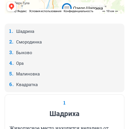
Шадриха
Смородинка
Быково
Ора
Малиновка
Квадратка
1
Шадриха
Живописное место находится недалеко от