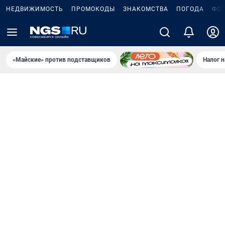
НЕДВИЖИМОСТЬ
ПРОМОКОДЫ
ЗНАКОМСТВА
ПОГОДА
ФО
«Майские» против подставщиков
Налог 