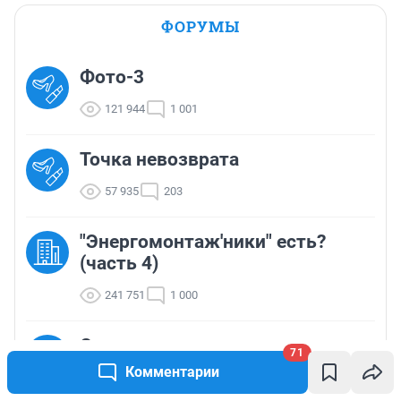
ФОРУМЫ
Фото-3
121 944
1 001
Точка невозврата
57 935
203
"Энергомонтаж'ники" есть?
(часть 4)
241 751
1 000
Самые мистические имена
71
Комментарии
7 341
38